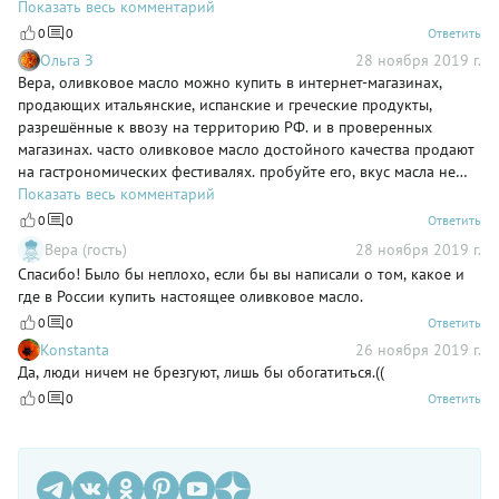
здорово: полезных веществ, витаминов и минералов в мини-
Показать весь комментарий
морковке не меньше, чем в большой") Одурачивание
0
0
Ответить
продолжается.))
Ольга З
28 ноября 2019 г.
Вера, оливковое масло можно купить в интернет-магазинах,
продающих итальянские, испанские и греческие продукты,
разрешённые к ввозу на территорию РФ. и в проверенных
магазинах. часто оливковое масло достойного качества продают
на гастрономических фестивалях. пробуйте его, вкус масла не
должен вас обмануть!
Показать весь комментарий
0
0
Ответить
Вера (гость)
28 ноября 2019 г.
Спасибо! Было бы неплохо, если бы вы написали о том, какое и
где в России купить настоящее оливковое масло.
0
0
Ответить
Konstanta
26 ноября 2019 г.
Да, люди ничем не брезгуют, лишь бы обогатиться.((
0
0
Ответить