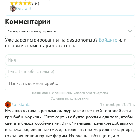
разных частях света. Все они заслуживают внимания.
5
(4)
Ольга З
Комментарии
Сортировать по популярности
Уже зарегистрированны на gastronom.ru?
Войдите
или
оставьте комментарий как гость
Ваши данные защищены Yandex SmartCaptcha
Условия использования
Konstanta
17 ноября 2021 г.
Недавно читала в рекламном журнале известной торговой сети
про беби-морковь: "Этот сорт как будто рождён для того, чтобы
сделать блюда особенными. Этих "малышек" целиком добавляют
в запеканки, овощные смеси, готовят из них морковные гарниры,
сохраняя миниатюрные формы. Их очень любят дети, что