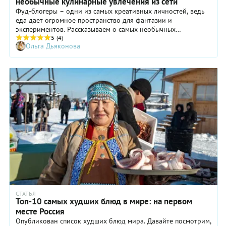
необычные кулинарные увлечения из сети
Фуд-блогеры – одни из самых креативных личностей, ведь
еда дает огромное пространство для фантазии и
экспериментов. Рассказываем о самых необычных
кулинарных увлечениях, которые сейчас в тренде, и о том,
5
(4)
Ольга Дьяконова
можно ли их повторить.
СТАТЬЯ
Топ-10 самых худших блюд в мире: на первом
месте Россия
Опубликован список худших блюд мира. Давайте посмотрим,