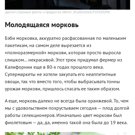
другие странные факты о продуктах
(Фото: Shutterstock/FOTODOM)
Молодящаяся морковь
Бэби морковка, аккуратно расфасованная по маленьким
пакетикам, на самом деле вырезается из
«полноразмерной» моркови, которая просто выросла
слишком… некрасивой. Этот трюк придумал фермер из
Калифорнии еще в 80-х годах прошлого века.
Супермаркеты не хотели закупать его неаппетитные
овощи, так что вместо того, чтобы выбрасывать тонны
урожая моркови, пришлось спасать ее таким образом.
А еще, морковь далеко не всегда была оранжевой. То, чем
мы с удовольствием похрустываем сегодня — плод долгой
работы селекционеров. Изначально цвет моркови был
фиолетовым — да, да, именно такой она была до 19 века.