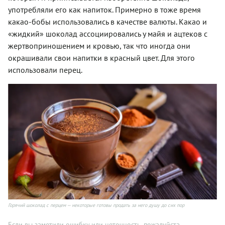
употребляли его как напиток. Примерно в тоже время
какао-бобы использовались в качестве валюты. Какао и
«жидкий» шоколад ассоциировались у майя и ацтеков с
жертвоприношением и кровью, так что иногда они
окрашивали свои напитки в красный цвет. Для этого
использовали перец.
Горячий шоколад с перцем — некоторые готовы продать за него душу до сих пор
Если вы заметили ошибку или неточность, пожалуйста,