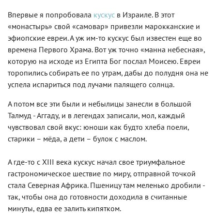
Впервые я попробовала
кускус
в Израиле. В этот
«монастырь» свой «самовар» привезли марокканские и
эфиопские евреи. А уж им-то кускус был известен еще во
времена Первого Храма. Вот уж точно «манна небесная»,
которую на исходе из Египта Бог послал Моисею. Евреи
торопились собирать ее по утрам, дабы до полудня она не
успела испариться под лучами палящего солнца.
А потом все эти были и небылицы занесли в большой
Талмуд - Аггаду, и в легендах записали, мол, каждый
чувствовал свой вкус: юноши как будто хлеба поели,
старики – мёда, а дети – булок с маслом.
А где-то с XIII века кускус начал свое триумфальное
гастрономическое шествие по миру, отправной точкой
стала Северная Африка. Пшеницу там меленько дробили -
так, чтобы она до готовности доходила в считанные
минуты, едва ее залить кипятком.