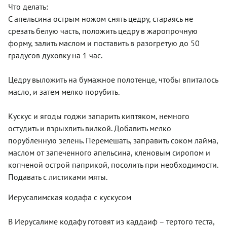
Что делать:
С апельсина острым ножом снять цедру, стараясь не
срезать белую часть, положить цедру в жаропрочную
форму, залить маслом и поставить в разогретую до 50
градусов духовку на 1 час.
Цедру выложить на бумажное полотенце, чтобы впиталось
масло, и затем мелко порубить.
Кускус и ягоды годжи запарить киптяком, немного
остудить и взрыхлить вилкой. Добавить мелко
порубленную зелень. Перемешать, заправить соком лайма,
маслом от запеченного апельсина, кленовым сиропом и
копченой острой паприкой, посолить при необходимости.
Подавать с листиками мяты.
Иерусалимская кодафа с кускусом
В Иерусалиме кодафу готовят из каддаиф – тертого теста,