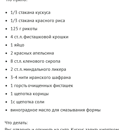
1/3 стакана кускуса
1/3 стакана красного риса
125 г рикоты
4 ст. л. фисташковой крошки
1 яйцо
2 красных апельсина
8 ст.л. кленового сиропа
2 ст. л. миндального ликера
3-4 нити иранского шафрана
1 горсть очищенных фисташек
1 щепотка корицы
1с щепотка соли
виноградное масло для смазывания формы
Что делать:
Рис отварить и откинуть на сито. Кускус залить кипятком,