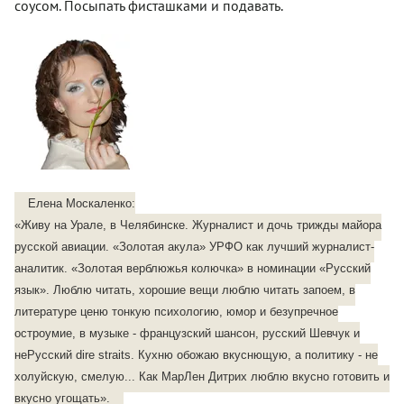
соусом. Посыпать фисташками и подавать.
Елена Москаленко:
«Живу на Урале, в Челябинске. Журналист и дочь трижды майора
русской авиации. «Золотая акула» УРФО как лучший журналист-
аналитик. «Золотая верблюжья колючка» в номинации «Русский
язык». Люблю читать, хорошие вещи люблю читать запоем, в
литературе ценю тонкую психологию, юмор и безупречное
остроумие, в музыке - французский шансон, русский Шевчук и
неРусский dire straits. Кухню обожаю вкуснющую, а политику - не
холуйскую, смелую... Как МарЛен Дитрих люблю вкусно готовить и
вкусно угощать».