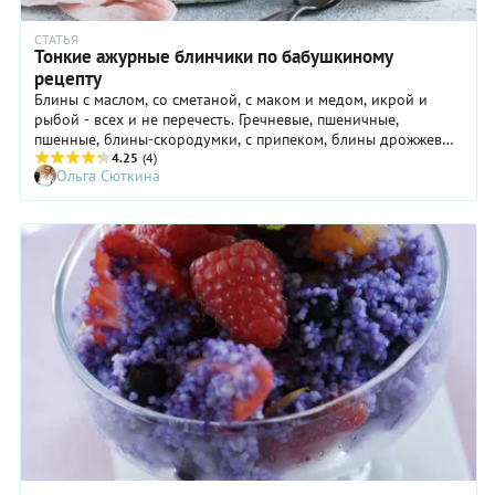
СТАТЬЯ
Тонкие ажурные блинчики по бабушкиному
рецепту
Блины с маслом, со сметаной, с маком и медом, икрой и
рыбой - всех и не перечесть. Гречневые, пшеничные,
пшенные, блины-скородумки, с припеком, блины дрожжевые
толстые и тонкие блинчики, которые в старину называли
4.25
(4)
Ольга Сюткина
блинцами. Вот о них, тонких блинчиках-блинцах я
постараюсь рассказать, все что знаю. А пеку я их без малого
уже скоро 40 лет – им меня научила еще моя бабушка.