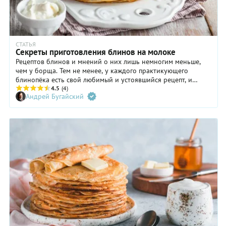
СТАТЬЯ
Секреты приготовления блинов на молоке
Рецептов блинов и мнений о них лишь немногим меньше,
чем у борща. Тем не менее, у каждого практикующего
блинопёка есть свой любимый и устоявшийся рецепт, и
некоторые общие соображения – что стоит делать, а чего не
4.5
(4)
Андрей Бугайский
стоит. Есть такой и у меня.