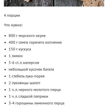
4 порции
Что нужно:
800 г морского окуня
400 г семги горячего копчения
150 г кускуса
1 лимон
5-6 ст. л. каперсов
небольшой кусочек батата
1 стебель лука-порея
2 луковицы-шалот
1 ч. л. черного молотого перца
1 ч. л. сладкой паприки
3-4 горошины лимонного перца