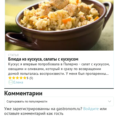
СТАТЬЯ
Блюда из кускуса, салаты с кускусом
Кускус я впервые попробовала в Палермо - салат с кускусом,
овощами и оливками, который я сразу по возвращении
домой попыталась воспроизвести. У меня был пропаренный
кускус и рецепт с упаковки, поэтому результат отличался от
5
(5)
Елена
оригинала так, как небо Палермо отличается от неба
московского.
Комментарии
Сортировать по популярности
Уже зарегистрированны на gastronom.ru?
Войдите
или
оставьте комментарий как гость