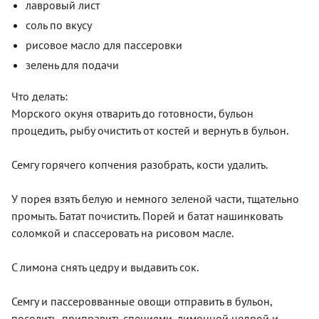
лавровый лист
соль по вкусу
рисовое масло для пассеровки
зелень для подачи
Что делать:
Морского окуня отварить до готовности, бульон
процедить, рыбу очистить от костей и вернуть в бульон.
Семгу горячего копчения разобрать, кости удалить.
У порея взять белую и немного зеленой части, тщательно
промыть. Батат почистить. Порей и батат нашинковать
соломкой и спассеровать на рисовом масле.
С лимона снять цедру и выдавить сок.
Семгу и пассеровванные овощи отправить в бульон,
посолить, приправить специями, лимонной цедрой и