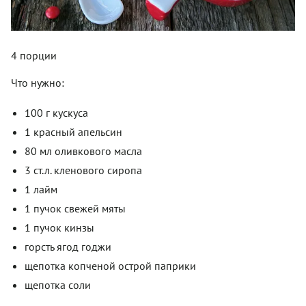
4 порции
Что нужно:
100 г кускуса
1 красный апельсин
80 мл оливкового масла
3 ст.л. кленового сиропа
1 лайм
1 пучок свежей мяты
1 пучок кинзы
горсть ягод годжи
щепотка копченой острой паприки
щепотка соли