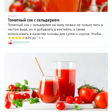
РЕЦЕПТ
Томатный сок с сельдереем
Томатный сок с сельдереем на зиму можно не только пить в
чистом виде, но и добавлять в коктейли, а также
использовать в качестве основы для супов и соусов. Чтобы
1 ч
заготовка хорошо хранилась даже в кухонном шкафу, нужно
4.75
(4)
gastronom
с особой тщательностью подготовить тару — вымыть с
обезжиривающим средством и простерилизовать. Томатный
сок с сельдереем, рецепт приготовления которого очень
прост, можно сделать более насыщенным с помощью трав и
специй. С помидорами прекрасно сочетаются прованские
травы, корица, гвоздика, кориандр, звездчатый анис и т. д.