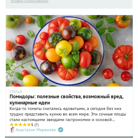
Условия использования
СТАТЬЯ
Помидоры: полезные свойства, возможный вред,
кулинарные идеи
Когда-то томаты считались ядовитыми, а сегодня без них
трудно представить кухню во всем мире. Эти сочные плоды
стали настоящими звездами гастрономии и основой
множества блюд. Они не только радуют вкусом и ароматом,
5
(7)
Анастасия Меренова
но и приносят ощутимую пользу здоровью. Однако, как и у
любого продукта, у них есть и ограничения, о которых