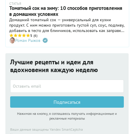
СТАТЬЯ
Томатный сок на зиму: 10 способов приготовления
в домашних условиях
Домашний томатный сок — универсальный для кухни
продукт. С ним можно приготовить густой суп, соус, подливу,
добавить в тесто для блинчиков, использовать как заправку
для окрошки и просто пить в свое удовольствие. Расскажем,
5
(6)
Роман Рыжов
как приготовить томатный сок на зиму, и поделимся
коллекцией рецептов.
Лучшие рецепты и идеи для
вдохновения каждую неделю
Подписаться
Нажимая на кнопку, я соглашаюсь получать информационные и
рекламные материалы
Ваши данные защищены Yandex SmartCaptcha