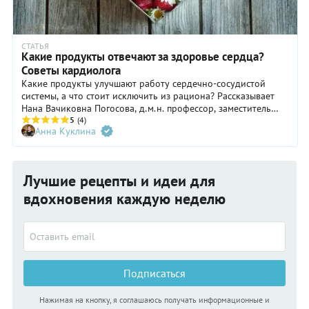
СТАТЬЯ
Какие продукты отвечают за здоровье сердца?
Советы кардиолога
Какие продукты улучшают работу сердечно-сосудистой
системы, а что стоит исключить из рациона? Рассказывает
Нана Вачиковна Погосова, д.м.н. профессор, заместитель
гендиректора по научной работе и профилактической
5
(4)
Анна Куклина
кардиологии ФГБУ «НМИЦ кардиологии» Минздрава РФ,
эксперт проекта Роспотребнадзора «Здоровое питание».
Лучшие рецепты и идеи для
вдохновения каждую неделю
Подписаться
Нажимая на кнопку, я соглашаюсь получать информационные и