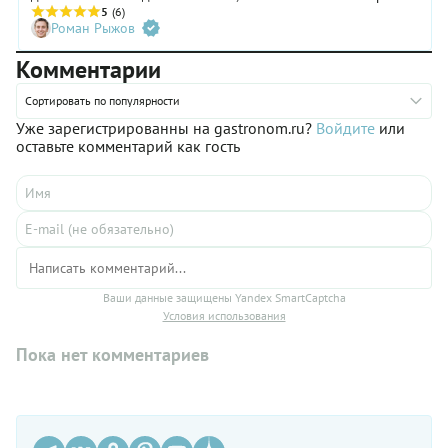
для окрошки и просто пить в свое удовольствие. Расскажем,
5
(6)
Роман Рыжов
как приготовить томатный сок на зиму, и поделимся
коллекцией рецептов.
Комментарии
Сортировать по популярности
Уже зарегистрированны на gastronom.ru?
Войдите
или
оставьте комментарий как гость
Ваши данные защищены Yandex SmartCaptcha
Условия использования
Пока нет комментариев