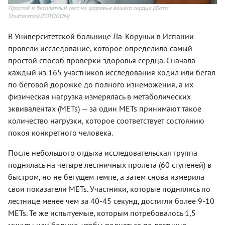
Простой и бесплатный тест на здоровье вашего сердца
(Фото:
Shutterstock/FOTODOM)
В Университетской больнице Ла-Коруньи в Испании
провели исследование, которое определило самый
простой способ проверки здоровья сердца. Сначала
каждый из 165 участников исследования ходил или бегал
по беговой дорожке до полного изнеможения, а их
физическая нагрузка измерялась в метаболических
эквивалентах (METs) —
за один METs принимают такое
количество нагрузки, которое соответствует состоянию
покоя конкретного человека.
После небольшого отдыха исследовательская группа
поднялась на четыре лестничных пролета (60 ступеней) в
быстром, но не бегущем темпе, а затем снова измерила
свои показатели
METs
. Участники, которые поднялись по
лестнице менее чем за 40-45 секунд, достигли более 9-10
METs
. Те же испытуемые, которым потребовалось 1,5
минуты или больше, чтобы подняться по лестнице,