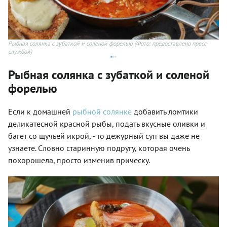
-
Рыбная солянка с зубаткой и соленой форелью
(Фото: предоставлено пресс-
Кр
службой)
Рыбная солянка с зубаткой и соленой
форелью
Если к домашней
рыбной солянке
добавить ломтики
деликатесной красной рыбы, подать вкусные оливки и
багет со щучьей икрой, - то дежурный суп вы даже не
узнаете. Словно старинную подругу, которая очень
похорошела, просто изменив прическу.