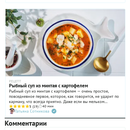
зубатка — не лучший кандидат для жарки. А вот суп
получается отличный. Продается она обычно в
замороженном виде, в стейках. И это хорошо. Лучше
именно такую и покупать. Ее замораживают в море, сразу
после вылова. А вот если вы купите «охлажденную» зубатку,
имейте в виду — ее просто разморозили. Это значит, что
готовить ее надо безотлагательно и ни в коем случае не
замораживать повторно — в итоге получите хлопья. Наш
рецепт поможет вам сварить из зубатки простой, ароматный
и очень вкусный суп.
РЕЦЕПТ
Рыбный суп из минтая с картофелем
Рыбный суп из минтая с картофелем — очень простое,
повседневное первое, которое, как говорится, не ударит по
карману, что всегда приятно. Даже если вы мельком
40 мин
пробежитесь глазами по ингредиентам, обозначенным в
5
(19)
Татьяна Сотникова
рецепте, то убедитесь, что среди них нет дорогостоящих
продуктов. Тот же минтай — вполне бюджетная рыба,
Комментарии
которую, к тому же, можно купить едва ли не в каждом
сетевом магазине. Готовится такой суп достаточно быстро,