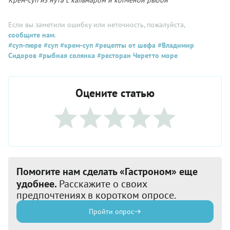
Крем-суп из нута с кальмаром и копченой рыбой
Если вы заметили ошибку или неточность, пожалуйста,
сообщите нам
.
#суп-пюре
#суп
#крем-суп
#рецепты от шефа
#Владимир
Сидоров
#рыбная солянка
#ресторан Черетто море
Оцените статью
Помогите нам сделать «Гастроном» еще
удобнее.
Расскажите о своих
предпочтениях в коротком опросе.
Пройти опрос