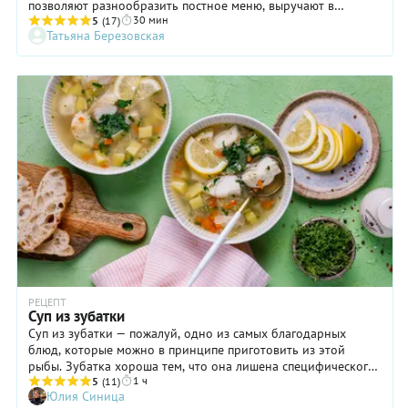
позволяют разнообразить постное меню, выручают в
30 мин
походах, а также просто дополняют список рыбных блюд. И
5
(17)
Татьяна Березовская
нет ничего преступного в том, что для супа используется не
свежий улов или замороженная рыба, а консервы. В
консервированной скумбрии, как и в других рыбных
консервах, несмотря на сложную технологическую цепочку
обработки рыбы, сохраняются многие ее полезные свойства.
При этом приготовить рыбный суп, открыв баночку
консервов с этикеткой «Скумбрия атлантическая с
добавлением масла», сможет даже начинающая хозяйка. По
нашему рецепту суп получится очень даже вкусный!
РЕЦЕПТ
Суп из зубатки
Суп из зубатки — пожалуй, одно из самых благодарных
блюд, которые можно в принципе приготовить из этой
рыбы. Зубатка хороша тем, что она лишена специфического
1 ч
запаха, а мякоть у нее нежная и белая. К недостаткам же
5
(11)
Юлия Синица
можно отнести ее рыхлость и водянистость. Поэтому