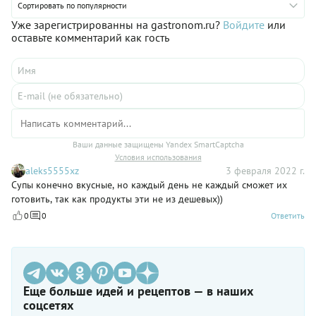
Сортировать по популярности
однако следует помнить, что замороженная рыба требует
времени на оттаивание. Но это можно сделать и с вечера, и
Уже зарегистрированны на gastronom.ru?
Войдите
или
тогда на следующий день весь процесс займет чуть больше
оставьте комментарий как гость
получаса. Вкусным ли получается суп из минтая? О, да!
Особенно, если вкус овощной зажарки оживить томатной
пастой, а подать суп с большим количеством зелени, как
рекомендовано в рецепте.
Ваши данные защищены Yandex SmartCaptcha
Условия использования
aleks5555xz
3 февраля 2022 г.
Супы конечно вкусные, но каждый день не каждый сможет их
готовить, так как продукты эти не из дешевых))
0
0
Ответить
Еще больше идей и рецептов — в наших
соцсетях