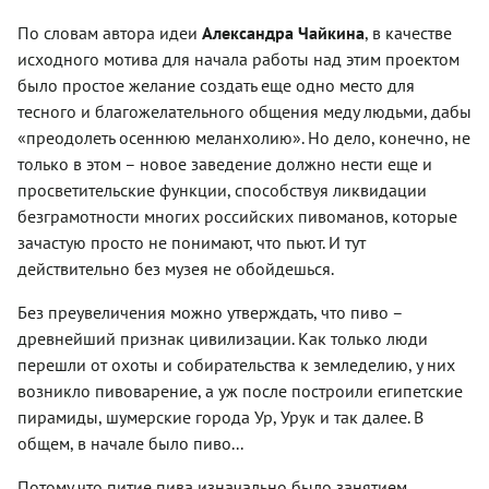
По словам автора идеи
Александра Чайкина
, в качестве
исходного мотива для начала работы над этим проектом
было простое желание создать еще одно место для
тесного и благожелательного общения меду людьми, дабы
«преодолеть осеннюю меланхолию». Но дело, конечно, не
только в этом – новое заведение должно нести еще и
просветительские функции, способствуя ликвидации
безграмотности многих российских пивоманов, которые
зачастую просто не понимают, что пьют. И тут
действительно без музея не обойдешься.
Без преувеличения можно утверждать, что пиво –
древнейший признак цивилизации. Как только люди
перешли от охоты и собирательства к земледелию, у них
возникло пивоварение, а уж после построили египетские
пирамиды, шумерские города Ур, Урук и так далее. В
общем, в начале было пиво...
Потому что питие пива изначально было занятием