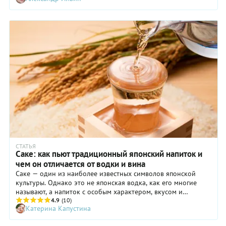
подешевле – для всего найдется фрукт, овощ, ягода.
СТАТЬЯ
Саке: как пьют традиционный японский напиток и
чем он отличается от водки и вина
Саке — один из наиболее известных символов японской
культуры. Однако это не японская водка, как его многие
называют, а напиток с особым характером, вкусом и
ритуалами подачи. В статье расскажем, что такое саке, как
4.9
(10)
Катерина Капустина
его делают и сколько в нем градусов. Вы узнаете, чем саке
отличается от других напитков, как правильно его пить и