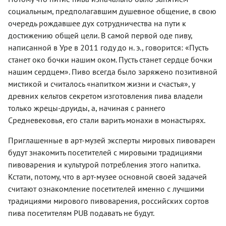
социальным, предполагавшим душевное общение, в свою
очередь рождавшее дух сотрудничества на пути к
достижению общей цели. В самой первой оде пиву,
написанной в Уре в 2011 году до н. э., говорится: «Пусть
станет око бочки нашим оком. Пусть станет сердце бочки
нашим сердцем». Пиво всегда было заряжено позитивной
мистикой и считалось «напитком жизни и счастья», у
древних кельтов секретом изготовления пива владели
только жрецы-друиды, а, начиная с раннего
Средневековья, его стали варить монахи в монастырях.
Приглашенные в арт-музей эксперты мировых пивоварен
будут знакомить посетителей с мировыми традициями
пивоварения и культурой потребления этого напитка.
Кстати, потому, что в арт-музее основной своей задачей
считают ознакомление посетителей именно с лучшими
традициями мирового пивоварения, российских сортов
пива посетителям PUB подавать не будут.