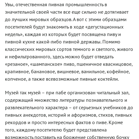
Увы, отечественная пивная промышленность в
значительной своей части все еще сильно не дотягивает
до лучших мировых образцов. А вот с этими образцами
посетителей будут знакомить в ходе «дегустационных
недель», каждая из которых будет посвящена пиву и
пивной кухне какой-либо пивной державы. Помимо
классических мировых сортов темного и светлого, живого
и нефильтрованного, здесь можно будет отведать
«резаное», «шампанское» пиво, пшеничное квасницовое,
крапивное, банановое, вишневое, ванильное, кофейное,
копченое, а также всевозможные пивные коктейли.
Музей так музей – при пабе организован читальный зал,
содержащий множество литературы познавательного и
развлекательного характера – от серьезных учебников до
пивных анекдотов, историй и афоризмов, стихов, пивных
рекордов и просто интересных фактов о пиве. Кроме
того, каждому посетителю будет представлена
возможность поставить на брожение собственную бочку