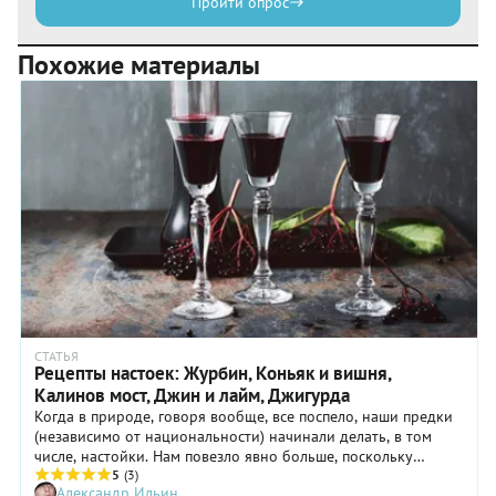
Пройти опрос
Похожие материалы
СТАТЬЯ
Рецепты настоек: Журбин, Коньяк и вишня,
Калинов мост, Джин и лайм, Джигурда
Когда в природе, говоря вообще, все поспело, наши предки
(независимо от национальности) начинали делать, в том
числе, настойки. Нам повезло явно больше, поскольку
продукт, готовый к настаиванию, имеется в изобилии на
5
(3)
Александр Ильин
каждом углу. Водка, джин, коньяк или какой бренди