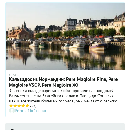
подавать.
СТАТЬЯ
Кальвадос из Нормандии: Pere Magloire Fine, Pere
Magloire VSOP, Pere Magloire XO
Знаете ли вы, где парижане любят проводить выходные?
Разумеется, не на Елисейских полях и Площади Согласия…
Как и все жители больших городов, они мечтают о сельской
идиллии, тишине, свежем воздухе и звуках морского прибоя.
5
(3)
Римма Мойсенко
Поэтому лучшее место для отдыхающих парижан – это
соседняя Нормандия.