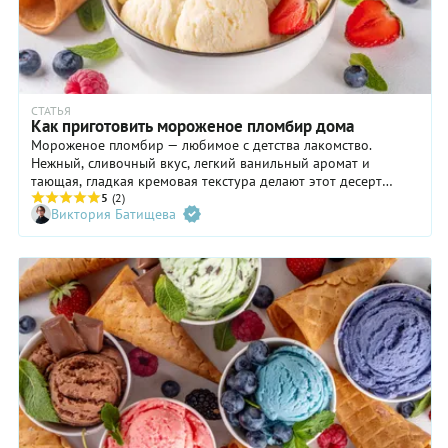
СТАТЬЯ
Как приготовить мороженое пломбир дома
Мороженое пломбир — любимое с детства лакомство.
Нежный, сливочный вкус, легкий ванильный аромат и
тающая, гладкая кремовая текстура делают этот десерт
легко узнаваемым и невероятно желанным, особенно в
5
(2)
Виктория Батищева
знойные летние месяцы. Пломбир имеет французское
происхождение и известен еще со времен Наполеона III, но
особенно популярным стал в СССР. Он готовился строго по
ГОСТу, не допускавшему использования консервантов и
растительных жиров. Вероятно, поэтому «то самое»
мороженое было настолько вкусным, что стало легендой.
Проверим, можно ли приготовить роскошный пломбир
сегодня и в домашних условиях.