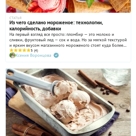
СТАТЬЯ
Из чего сделано мороженое: технологии,
калорийность, добавки
На первый взгляд все просто: пломбир — это молоко и
сливки, фруктовый лед — сок и вода. Но за мягкой текстурой
и ярким вкусом магазинного мороженого стоят куда более
сложные технологии. В этом материале разбираемся, как
5
(4)
Ксения Воронцова
добиваются воздушности и нежности, зачем добавляют
растительные жиры, какие пищевые добавки допустимы по
ГОСТу и сколько калорий в самых легких вариантах
мороженого.