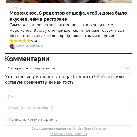
СТАТЬЯ
Мороженое, 6 рецептов от шефа, чтобы дома было
вкуснее, чем в ресторане
Самое желанное летнее лакомство — это, конечно же,
мороженое. В жару оно придаст сил и поможет освежиться.
Хотя в магазинах сегодня представлен самый широкий
выбор этого холодного десерта, нет ничего вкуснее
5
(4)
Алла Храбрых
мороженого, приготовленного своими руками. Тем более, в
этом случае можно не сомневаться, что оно сделано только
Комментарии
из натуральных ингредиентов. Рецептами мороженого,
которое каждый может приготовить в домашних условиях,
Сортировать по популярности
делится шеф-кондитер ресторана Folk Родион Емельянов.
Уже зарегистрированны на gastronom.ru?
Войдите
или
оставьте комментарий как гость
Ваши данные защищены Yandex SmartCaptcha
Условия использования