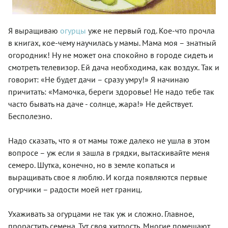
Я выращиваю
огурцы
уже не первый год. Кое-что прочла
в книгах, кое-чему научилась у мамы. Мама моя – знатный
огородник! Ну не может она спокойно в городе сидеть и
смотреть телевизор. Ей дача необходима, как воздух. Так и
говорит: «Не будет дачи – сразу умру!» Я начинаю
причитать: «Мамочка, береги здоровье! Не надо тебе так
часто бывать на даче - солнце, жара!» Не действует.
Бесполезно.
Надо сказать, что я от мамы тоже далеко не ушла в этом
вопросе – уж если я зашла в грядки, вытаскивайте меня
семеро. Шутка, конечно, но в земле копаться и
выращивать свое я люблю. И когда появляются первые
огурчики – радости моей нет границ.
Ухаживать за огурцами не так уж и сложно. Главное,
прорастить семена. Тут своя хитрость. Многие помещают