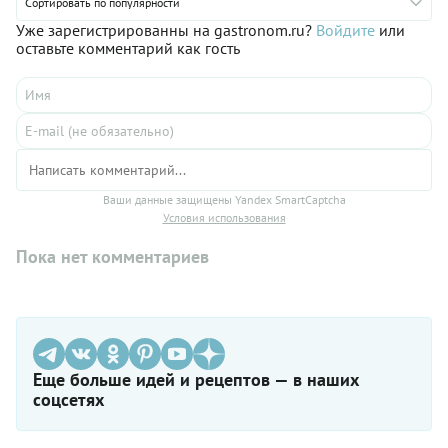
Сортировать по популярности
для которых нужно сразу много огурчиков, например,
праздничная солянка, рассольник, и даже оливье. Вот в
Уже зарегистрированны на gastronom.ru?
Войдите
или
такие моменты как раз удобно взять с полки большую банку
оставьте комментарий как гость
с огурцами — и на салат хватит, и на бутерброды останется.
Ваши данные защищены Yandex SmartCaptcha
Условия использования
Пока нет комментариев
Еще больше идей и рецептов — в наших
соцсетях