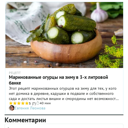
РЕЦЕПТ
Маринованные огурцы на зиму в 3-х литровой
банке
Этот рецепт маринованных огурцов на зиму для тех, у кого
нет домика в деревне, кадушки в подвале и собственного
сада и достать листья вишни и смородины нет возможности.
40 мин
Ну что же в том случае — огурцы не мариновать? Конечно
5
(7)
Евгения Леонова
же мариновать! Просто ароматизировать их немного
иначе — луком и укропом с петрушкой. И готовить не в
Комментарии
бочке, а в трехлитровых банках. Кого-то может удивить
такой объем заготовки, но вспомните, что бывают блюда,