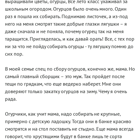
выращивали цветы, огурцы, Все лето класс ухаживал за
школьным огородом. Огурцов было очень много. Один
раз я пошла их собирать. Поднимаю листочек, а из-под
него на меня смотрят такие добрые глазки лягушки – я
даже сначала и не поняла, почему огурец так на меня
таращится. Пригляделась, и как давай орать! Все, с тех пор
ни за что не пойду собирать огурцы - ту лягушку помню до
сих пор.
В моей семье спец по сбору огурцов, конечно же, мама. Но
самый главный сборщик – это муж. Так пройдет после
тещи по грядкам, что еще ведерко наберет. Мне они
доверяют только закатку огурцов на зиму. Чему я очень
рада.
Огурчики, как учит мама, надо собирать не крупные,
примерно с детскую ладошку. Тогда они в банке красиво
смотрятся и на стол поставить не стыдно. Еще мама всегда
говорит, что хрустящими будут в банке лишь те сорта