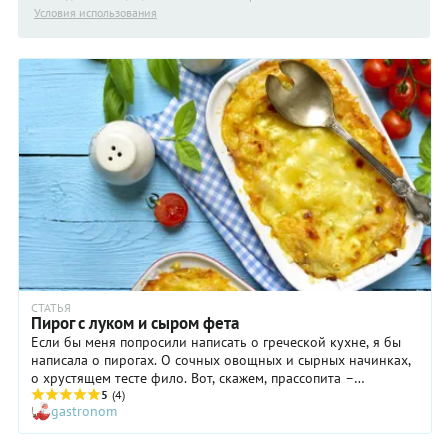
Условия использования
СТАТЬЯ
Пирог с луком и сыром фета
Если бы меня попросили написать о греческой кухне, я бы
написала о пирогах. О сочных овощных и сырных начинках,
о хрустящем тесте фило. Вот, скажем, прассопита –
традиционный пирог с пореем и сыром фета (иногда с
5
(4)
gastronom
добавлением картофеля) с северо-запада Греции. Много
хорошего можно о нем сказать.