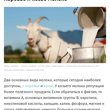
Козье молоко – очень сладкое, густое, реже провоцирует аллергические реакции и в нем
больше витаминов и микроэлементов
Два основных вида молока, которые сегодня наиболее
доступны, –
коровье
и
козье
. У козьего молока репутация
более полезного продукта. Если обратиться к фактам, то
витамина А, основных витаминов группы В, каротина,
никотиновой кислоты, кальция, калия, фосфора, магния и
хлора действительно намного больше в козьем молоке.