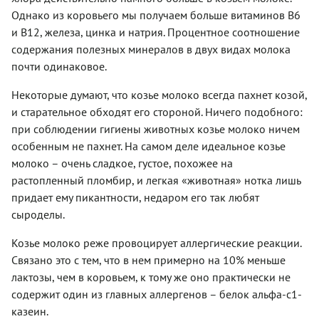
Однако из коровьего мы получаем больше витаминов B6
и B12, железа, цинка и натрия. Процентное соотношение
содержания полезных минералов в двух видах молока
почти одинаковое.
Некоторые думают, что козье молоко всегда пахнет козой,
и старательное обходят его стороной. Ничего подобного:
при соблюдении гигиены животных козье молоко ничем
особенным не пахнет. На самом деле идеальное козье
молоко – очень сладкое, густое, похожее на
растопленный пломбир, и легкая «животная» нотка лишь
придает ему пикантности, недаром его так любят
сыроделы.
Козье молоко реже провоцирует аллергические реакции.
Связано это с тем, что в нем примерно на 10% меньше
лактозы, чем в коровьем, к тому же оно практически не
содержит один из главных аллергенов – белок альфа-с1-
казеин.