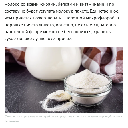
молоко со всеми жирами, белками и витаминами и по
составу не будет уступать молоку в пакете. Единственное,
чем придется пожертвовать – полезной микрофлорой, в
порошке ничего живого, конечно, не остается, зато и о
патогенной флоре можно не беспокоиться, хранится
сухое молоко лучше всех прочих.
Сухое молоко при разведении водой снова превратится в молоко со всеми жирами, белками и
витаминами