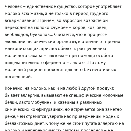
Человек – единственное существо, которое употребляет
молоко всю жизнь, а не только в период грудного
вскармливания. Причем, во взрослом возрасте он
переходит на молоко «чужое» – коров, коз, овец,
верблюдов, буйволов… Считается, что в процессе
эволюции человеческий организм, в отличие от прочих
млекопитающих, приспособился к расщеплению
молочного сахара – лактозы – при помощи особого
пищеварительного фермента – лактазы. Поэтому
молочный рацион проходит для него без негативных
последствий.
Конечно, на молоко, как и на любой другой продукт,
бывает аллергия, вызывают ее специфические молочные
белки, лактоглобулины и казеины в различных
химических конфигурациях, но встречается она заметно
реже, чем стремятся уверить нас приверженцы модных
безлактозных диет. К тому же не стоит путать аллергию на
молоко и непереносимость лактозы, последняя – не