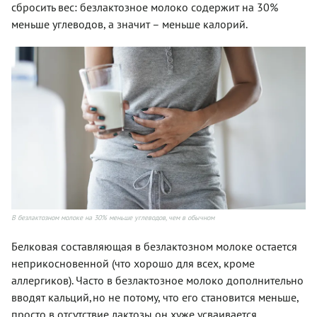
сбросить вес: безлактозное молоко содержит на 30%
меньше углеводов, а значит – меньше калорий.
В безлактозном молоке на 30% меньше углеводов, чем в обычном
Белковая составляющая в безлактозном молоке остается
неприкосновенной (что хорошо для всех, кроме
аллергиков). Часто в безлактозное молоко дополнительно
вводят кальций,но не потому, что его становится меньше,
просто в отсутствие лактозы он хуже усваивается.