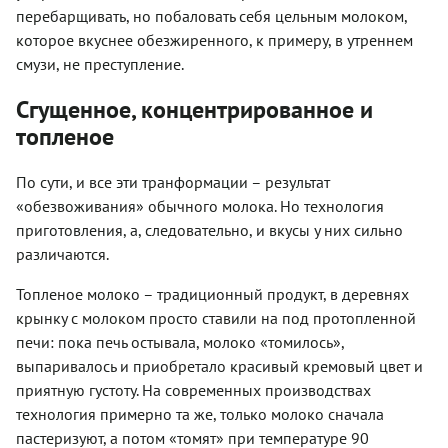
перебарщивать, но побаловать себя цельным молоком,
которое вкуснее обезжиренного, к примеру, в утреннем
смузи, не преступление.
Сгущенное, концентрированное и
топленое
По сути, и все эти транформации – результат
«обезвоживания» обычного молока. Но технология
приготовления, а, следовательно, и вкусы у них сильно
различаются.
Топленое молоко – традиционный продукт, в деревнях
крынку с молоком просто ставили на под протопленной
печи: пока печь остывала, молоко «томилось»,
выпаривалось и приобретало красивый кремовый цвет и
приятную густоту. На современных производствах
технология примерно та же, только молоко сначала
пастеризуют, а потом «томят» при температуре 90