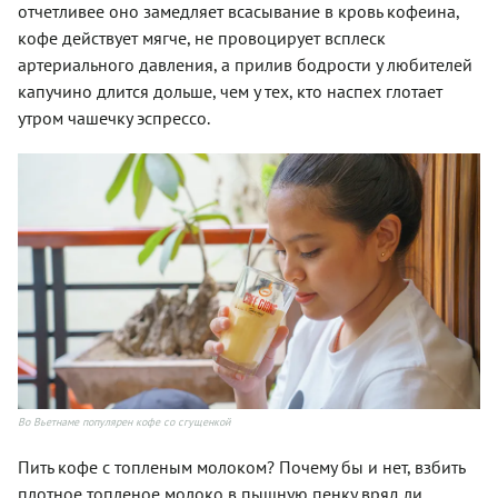
отчетливее оно замедляет всасывание в кровь кофеина,
кофе действует мягче, не провоцирует всплеск
артериального давления, а прилив бодрости у любителей
капучино длится дольше, чем у тех, кто наспех глотает
утром чашечку эспрессо.
Во Вьетнаме популярен кофе со сгущенкой
Пить кофе с топленым молоком? Почему бы и нет, взбить
плотное топленое молоко в пышную пенку вряд ли