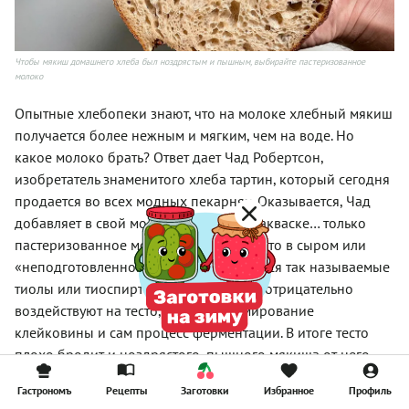
Чтобы мякиш домашнего хлеба был ноздрястым и пышным, выбирайте пастеризованное
молоко
Опытные хлебопеки знают, что на молоке хлебный мякиш
получается более нежным и мягким, чем на воде. Но
какое молоко брать? Ответ дает Чад Робертсон,
изобретатель знаменитого хлеба тартин, который сегодня
продается во всех модных пекарнях. Оказывается, Чад
добавляет в свой молочный хлеб на закваске… только
пастеризованное молоко. Дело в том, что в сыром или
«неподготовленном» молоке содержатся так называемые
тиолы или тиоспирты, эти соединения отрицательно
воздействуют на тесто, угнетая формирование
клейковины и сам процесс ферментации. В итоге тесто
плохо бродит и ноздрястого, пышного мякиша от него
добиться сложно. Длительный, но щадящий нагрев (а это и
Гастрономъ
Рецепты
Заготовки
Избранное
Профиль
есть главный принцип пастеризации) убирает из молока