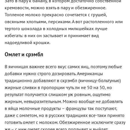
Зато в пару к банану, в котором достаточно собственной
кремовости, можно взять в пару и обезжиренное.
Топленое молоко прекрасно сочетается с грушей,
овсяными хлопьями, персиками. А вот растопленного или
тертого шоколада в холодных милкшейках лучше
избегать: в них он застывает и принимает вид
надоедливой крошки.
Омлет и срэмбл
В яичницах важнее всего вкус самих яиц, поэтому любые
добавки нужно строго дозировать. Американцы
традиционно добавляют в скрэмбл (яичницу-больтунью)
жирные сливки в пропорции чуть ли не 50 на 50, но
результат получается слишком уж ровным, ощутимо
жирным, невыразительным. Можно вообще не добавлять
в яйца молочные продукты – французы так поступают,
даже с омлетом, но в русских традициях все-таки принято
готовить омлет с молоком. Обезжиренное исключите сразу
же – с ним омлет скорее всего поплывет и выйдет