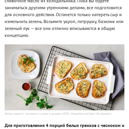
сливочное масло из холодильника. Пока вы будете
заниматься другими утренними делами, все подготовится
для основного действия. Останется только натереть сыр и
измельчить зелень. Возьмите укроп, петрушку, базилик или
зеленый лук — все они отлично вписываются в общую
концепцию.
Белые гренки с чесноком и сыром в духовке (ООО «Издательский дом «Гастроном»)
Для приготовления 4 порций белых гренков с чесноком и