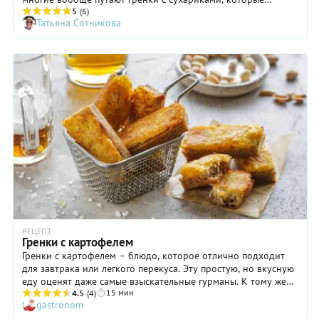
добавляют, например, в салаты. Так в чем же разница между
5
(6)
Татьяна Сотникова
этими подсушенными ломтиками хлеба? Давайте
разбираться вместе!
РЕЦЕПТ
Гренки с картофелем
Гренки с картофелем – блюдо, которое отлично подходит
для завтрака или легкого перекуса. Эту простую, но вкусную
еду оценят даже самые взыскательные гурманы. К тому же
15 мин
гренки, с поджаренной картофельной корочкой даже на вид
4.5
(4)
gastronom
очень аппетитны! Доступность продуктов – еще один плюс в