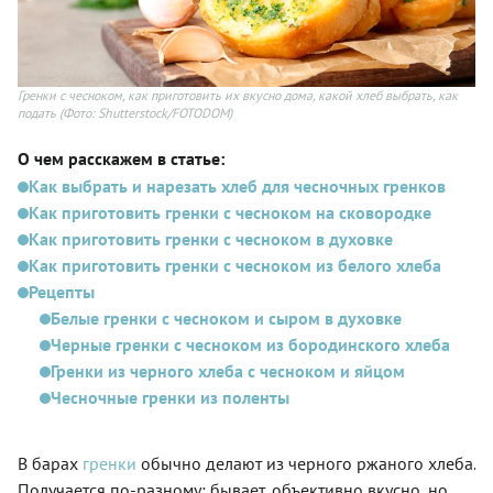
Гренки с чесноком, как приготовить их вкусно дома, какой хлеб выбрать, как
подать
(Фото: Shutterstock/FOTODOM)
О чем расскажем в статье:
Как выбрать и нарезать хлеб для чесночных гренков
Как приготовить гренки с чесноком на сковородке
Как приготовить гренки с чесноком в духовке
Как приготовить гренки с чесноком из белого хлеба
Рецепты
Белые гренки с чесноком и сыром в духовке
Черные гренки с чесноком из бородинского хлеба
Гренки из черного хлеба с чесноком и яйцом
Чесночные гренки из поленты
В барах
гренки
обычно делают из черного ржаного хлеба.
Получается по-разному: бывает, объективно вкусно, но