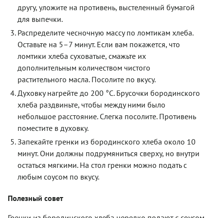
другу, уложите на противень, выстеленный бумагой
для выпечки.
Распределите чесночную массу по ломтикам хлеба.
Оставьте на 5–7 минут. Если вам покажется, что
ломтики хлеба суховатые, смажьте их
дополнительным количеством чистого
растительного масла. Посолите по вкусу.
Духовку нагрейте до 200 °C. Брусочки бородинского
хлеба раздвиньте, чтобы между ними было
небольшое расстояние. Слегка посолите. Противень
поместите в духовку.
Запекайте гренки из бородинского хлеба около 10
минут. Они должны подрумяниться сверху, но внутри
остаться мягкими. На стол гренки можно подать с
любым соусом по вкусу.
Полезный совет
Гренки из бородинского хлеба нередко подают с соусом