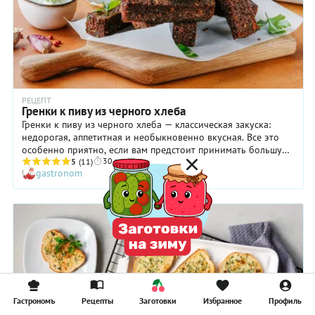
РЕЦЕПТ
Гренки к пиву из черного хлеба
Гренки к пиву из черного хлеба — классическая закуска:
недорогая, аппетитная и необыкновенно вкусная. Все это
особенно приятно, если вам предстоит принимать большую
30 мин
компанию друзей. Берем черный хлеб, нарезаем
5
(11)
gastronom
брусочками, приправляем чесноком, петрушкой и быстро
жарим на сковороде. Рецепт — элементарный и бюджетный,
но при этом весьма удачный. Какой хлеб лучше
использовать для гренок? Любой, что больше нравится!
Очень вкусные гренки получаются из черного хлеба с
тмином или кориандром, поэтому при случае непременно
попробуйте такой вариант.
Гастрономъ
Рецепты
Заготовки
Избранное
Профиль