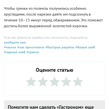
Чтобы гренки из поленты получились особенно
хрустящими, после нарезки дайте им подсохнуть в
течение 10–15 минут перед обжариванием. Это поможет
достичь более выраженной золотистой корочки.
Если вы заметили ошибку или неточность, пожалуйста,
сообщите нам
.
#чеснок
#как приготовить
#быстрые рецепты
#белый хлеб
#черный хлеб
#гренки
Оцените статью
Помогите нам сделать «Гастроном» еще