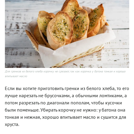
Для гренков из белого хлеба корочку не срезают, так как корочка у батона тонкая и хорошо
впитывает масло
Если вы хотите приготовить гренки из белого хлеба, то его
лучше нарезать не брусочками, а обычными ломтиками, а
потом разрезать по диагонали пополам, чтобы кусочки
были поменьше. Убирать корочку не нужно: у батона она
тонкая и нежная, хорошо впитывает масло и сушится для
хруста.