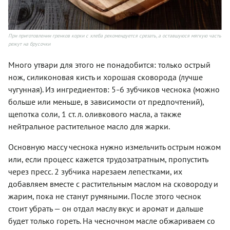
При приготовлении гренков корки с хлеба рекомендуется срезать, а оставшуюся мягкую часть
режут на брусочки
Много утвари для этого не понадобится: только острый
нож, силиконовая кисть и хорошая сковорода (лучше
чугунная). Из ингредиентов: 5
6 зубчиков чеснока (можно
–
больше или меньше, в зависимости от предпочтений),
щепотка соли, 1 ст. л. оливкового масла, а также
нейтральное растительное масло для жарки.
Основную массу чеснока нужно измельчить острым ножом
или, если процесс кажется трудозатратным, пропустить
через пресс. 2 зубчика нарезаем лепестками, их
добавляем вместе с растительным маслом на сковороду и
жарим, пока не станут румяными. После этого чеснок
стоит убрать — он отдал маслу вкус и аромат и дальше
будет только гореть. На чесночном масле обжариваем со