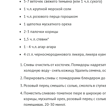
5-7 веточек свежего тимьяна (или 1 ч.л. сухого)
1 ч.л. крупной морской соли
1 ч.л. розового перца горошком
1 щепотка мускатного ореха
2-3 палочки корицы
1,5 ч. л. стевии*
1 - 4 ч.л. агар-агара
4 ст. л. черносмородинового ликера, ликера куа
Сливы очистить от косточек. Помидоры надрезать
холодную воду - снять кожицу. Удалить семена, о
Пюрировать сливы с помидорами блендером до
Розовый перец смешать с солью, смолоть в ступке
Поместить сливово-томатное пюре в широкую ог
корицы, мускатный орех, розовый перец с солью,
помешивая, 20-30 минут.