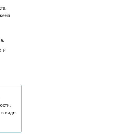
тв.
джема
а.
о и
м
ости,
 в виде