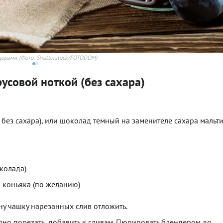
идорами
(Фото: Shutterstock/FOTODOM)
усовой ноткой (без сахара)
е без сахара), или шоколад темный на заменителе сахара мальт
околада)
ли коньяка (по желанию)
дну чашку нарезанных слив отложить.
упно порезать, добавить к сливам. Пюрировать блендером до