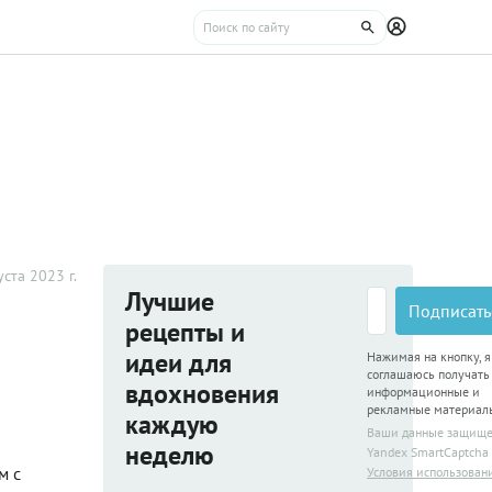
уста 2023 г.
Лучшие
Подписать
рецепты и
идеи для
Нажимая на кнопку, я
соглашаюсь получать
вдохновения
информационные и
рекламные материал
каждую
Ваши данные защищ
неделю
Yandex SmartCaptcha
м с
Условия использован