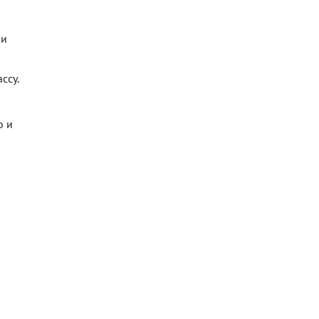
 и
ссу.
о и