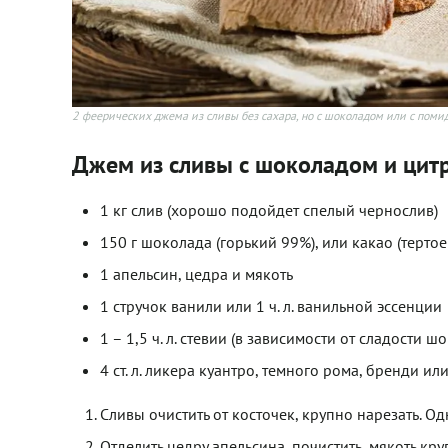
2 феерических джема из сливы без сахара, но с шоколадом или с пом
Джем из сливы с шоколадом и цитр
1 кг слив (хорошо подойдет спелый чернослив)
150 г шоколада (горький 99%), или какао (терто
1 апельсин, цедра и мякоть
1 стручок ванили или 1 ч. л. ванильной эссенции
1 – 1,5 ч. л. стевии (в зависимости от сладости ш
4 ст. л. ликера куантро, темного рома, бренди и
Сливы очистить от косточек, крупно нарезать. О
Отделить цедру апельсина, почистить, мякоть кр