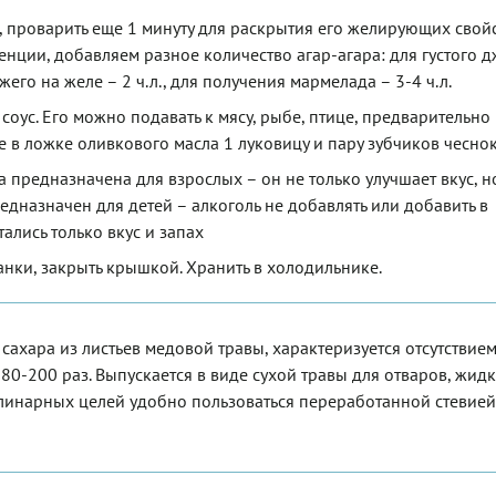
, проварить еще 1 минуту для раскрытия его желирующих свойс
тенции, добавляем разное количество агар-агара: для густого 
жего на желе – 2 ч.л., для получения мармелада – 3-4 ч.л.
й соус. Его можно подавать к мясу, рыбе, птице, предварительно
в ложке оливкового масла 1 луковицу и пару зубчиков чеснок
а предназначена для взрослых – он не только улучшает вкус, н
едназначен для детей – алкоголь не добавлять или добавить в
ались только вкус и запах
анки, закрыть крышкой. Хранить в холодильнике.
сахара из листьев медовой травы, характеризуется отсутствие
80-200 раз. Выпускается в виде сухой травы для отваров, жидк
улинарных целей удобно пользоваться переработанной стевией