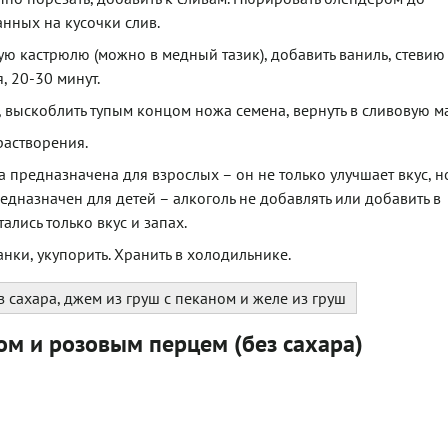
нных на кусочки слив.
ю кастрюлю (можно в медный тазик), добавить ваниль, стевию
, 20-30 минут.
, выскоблить тупым концом ножа семена, вернуть в сливовую ма
растворения.
а предназначена для взрослых – он не только улучшает вкус, н
едназначен для детей – алкоголь не добавлять или добавить в
ались только вкус и запах.
анки, укупорить. Хранить в холодильнике.
з сахара, джем из груш с пеканом и желе из груш
ом и розовым перцем (без сахара)