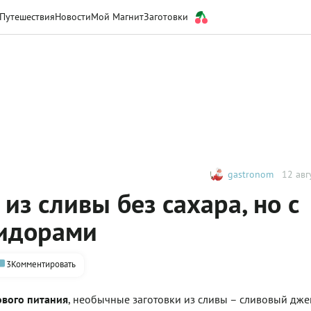
Путешествия
Новости
Мой Магнит
Заготовки
gastronom
12 авг
из сливы без сахара, но с
мидорами
3
Комментировать
ового питания
, необычные заготовки из сливы – сливовый дже