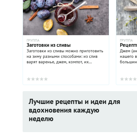
ГРУППА
ГРУППА
Заготовки из сливы
Рецепт
Заготовки из сливы можно приготовить
Джем (ан
на зиму разными способами: из слив
нашего в
варят варенье, джем, компот, их
большинс
замораживают, сушат, солят, маринуют.
отличают
Для заготовок лучше всего подходят
получают
сливы сортов ...
ягод в са
Лучшие рецепты и идеи для
вдохновения каждую
неделю