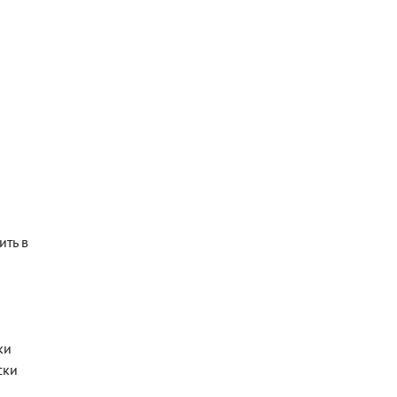
ить в
ки
ски