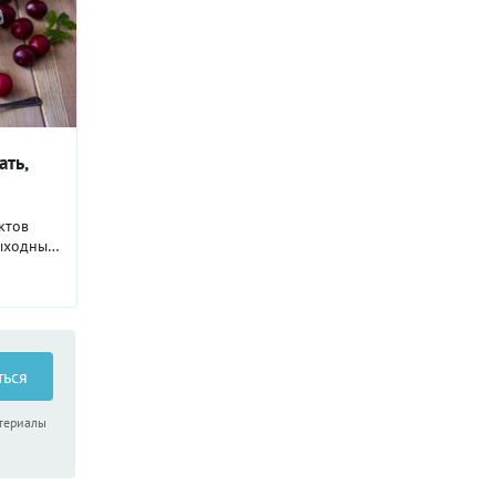
ать,
м
ктов
ыходные.
шком
съесть,
ся нам
ь способ
омнили о
оступных
ться
а стать
пасла!
атериалы