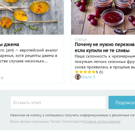
СТАТЬЯ
Почему не нужно пережив
ы джема
если купили не те сливы
гл. jam) — европейский аналог
аренья, хотя рецепты джема в
Наша склонность к чрезмерны
тве случаев несколько
покупкам летних сезонных фру
ся от рецептов варенья. Джем
снова проявилась в прошлые в
 путём уваривания плодов или
Оказалось, что у нас дома сли
5
(5)
Ольга З
харном ...
много сливы. Вариант – успеть 
пока она не испортится, оказал
не по силам, и пришлось искат
сливу сохранить. Тут мы и всп
рецепте приправы всего из 7 д
Подписа
ингредиентов, которая способн
«новым» кетчупом. Она нас и с
Нажимая на кнопку, я соглашаюсь получать информационные и рекламные м
Ваши данные защищены Yandex SmartCaptcha
Условия использования