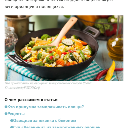
вегетарианцев и постящихся.
Что приготовить из овощных замороженных смесей
(Фото:
Shutterstock/FOTODOM)
О чем расскажем в статье:
Кто придумал замораживать овощи?
Рецепты
Овощная запеканка с беконом
Суп «Весенний» из замороженных овощей