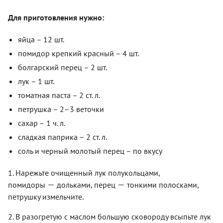
Для приготовления нужно:
яйца – 12 шт.
помидор крепкий красный – 4 шт.
болгарский перец – 2 шт.
лук – 1 шт.
томатная паста – 2 ст. л.
петрушка – 2–3 веточки
сахар – 1 ч. л.
сладкая паприка – 2 ст. л.
соль и черный молотый перец – по вкусу
1. Нарежьте очищенный лук полукольцами,
—
—
помидоры
дольками, перец
тонкими полосками,
петрушку измельчите.
2. В разогретую с маслом большую сковороду всыпьте лук