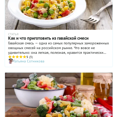
СТАТЬЯ
Как и что приготовить из гавайской смеси
Гавайская смесь — одна из самых популярных замороженных
овощных смесей на российском рынке. Что вовсе не
удивительно: она легкая, полезная, нравится практически
всем и готовится за считаные минуты. Наконец, гавайская
5
(3)
Татьяна Сотникова
смесь универсальна в использовании: ее можно есть в
чистом виде, подавать на гарнир, а также включать в состав
более сложных блюд. Каких именно? Об этом мы расскажем
прямо сейчас.