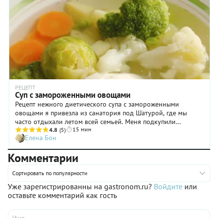
РЕЦЕПТ
Суп с замороженными овощами
Рецепт нежного диетического супа с замороженными
овощами я привезла из санатория под Шатурой, где мы
часто отдыхали летом всей семьей. Меня подкупили
15 мин
простота его приготовления и чистота вкуса. Я часто готовлю
4.8
(5)
Елена Бон
этот суп ранней весной, когда, устав от сытных зимних блюд,
хочется чего-то легкого. В этом случае замороженные
Комментарии
овощи, сохранившие витамины теплого лета, просто
незаменимы, хотя можно приготовить его и из свежих
Сортировать по популярности
(только время приготовления скорректировать). Такой суп
особенно хорош со сметаной, но употреблять ли ее в пост
Уже зарегистрированны на gastronom.ru?
Войдите
или
— решать вам.
оставьте комментарий как гость