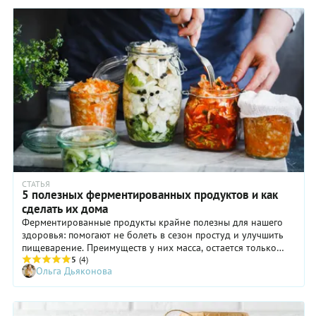
метаболизма и психического равновесия. За разъяснениями
мы обратились к врачу-энтерологу, нутрициологу и
специалисту по рациональному питанию Ольге Ермошиной.
Оказалось, что расхожее выражение «мы то, что мы едим» с
точки зрения современной науки можно перефразировать
так: «мы то, что нас населяет».
СТАТЬЯ
5 полезных ферментированных продуктов и как
сделать их дома
Ферментированные продукты крайне полезны для нашего
здоровья: помогают не болеть в сезон простуд и улучшить
пищеварение. Преимуществ у них масса, остается только
выбрать самое вкусное для вас. Рассказываем, какие
5
(4)
Ольга Дьяконова
ферментированные продукты самые полезные и как
приготовить их дома.