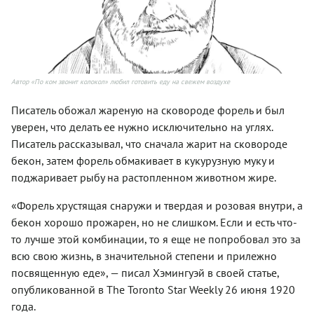
Автор «По ком звонит колокол» любил готовить еду на свежем воздухе
Писатель обожал жареную на сковороде форель и был
уверен, что делать ее нужно исключительно на углях.
Писатель рассказывал, что сначала жарит на сковороде
бекон, затем форель обмакивает в кукурузную муку и
поджаривает рыбу на растопленном животном жире.
«Форель хрустящая снаружи и твердая и розовая внутри, а
бекон хорошо прожарен, но не слишком. Если и есть что-
то лучше этой комбинации, то я еще не попробовал это за
всю свою жизнь, в значительной степени и прилежно
посвященную еде», — писал Хэмингуэй в своей статье,
опубликованной в The Toronto Star Weekly 26 июня 1920
года.