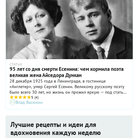
СТАТЬЯ
95 лет со дня смерти Есенина: чем кормила поэта
великая жена Айседора Дункан
28 декабря 1925 года в Ленинграде, в гостинице
«Англетер», умер Сергей Есенин. Великому русскому поэту
было всего 30 лет, но жизнь он прожил яркую — под стать
себе и своей жене Айседоре. Кулинарная жизнь в этой семье
5
(4)
Влад Васюхин
была не менее увлекательна: танцовщица покорила поэта с
помощью... картошки.
Лучшие рецепты и идеи для
вдохновения каждую неделю