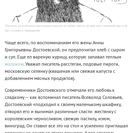
Писатель не отличался изысканным вкусом: он любил поесть, но простой и понятной еды, и не
был склонен к перееданию
Чаще всего, по воспоминаниям его жены Анны
Григорьевны Достоевской, он предпочитал хлеб с сыром
и суп. Еще ел вареную курицу, которую запивал теплым
молоком
. Уважал писатель расстегаи, подовые пироги,
московскую селянку (квашеная или свежая капуста с
добавлением мясных продуктов).
Современники Достоевского отмечали его любовь к
сладкому — как вспоминал писатель Всеволод Соловьев,
Достоевский «подходил к своему маленькому шкафику,
отворял его и вынимал различные сласти: жестянку с
королевским черносливом, свежую пастилу, изюм,
виноград. Он ставил все это на стол и усиленно приглашал
хорошенько заняться этими вещами». А вот алкоголь