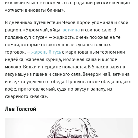
исключительно женское», а в страдании русских женщин
«отчасти виноваты блины».
В дневниках путешествий Чехов порой упоминал и свой
рацион. «Утром чай, яйца,
ветчина
и свиное сало. В
полдень суп с гусем — жидкость, очень похожая на те
помои, которые остаются после купанья толстых
торговок, —
жареный гусь
с маринованным терном или
индейка, жареная курица, молочная каша и кислое
молоко. Водки и перцу не полагается. В 5 часов варят в
лесу кашу из пшена и свиного сала. Вечером чай, ветчина
и всё, что уцелело от обеда. Пропуск: после обеда подают
кофе, приготовляемый, судя по вкусу и запаху, из
сжареного кизяка».
Лев Толстой