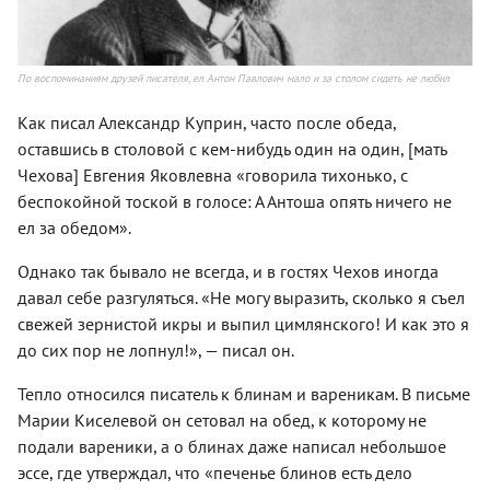
По воспоминаниям друзей писателя, ел Антон Павлович мало и за столом сидеть не любил
Как писал Александр Куприн, часто после обеда,
оставшись в столовой с кем-нибудь один на один, [мать
Чехова] Евгения Яковлевна «говорила тихонько, с
беспокойной тоской в голосе: А Антоша опять ничего не
ел за обедом».
Однако так бывало не всегда, и в гостях Чехов иногда
давал себе разгуляться. «Не могу выразить, сколько я съел
свежей зернистой икры и выпил цимлянского! И как это я
до сих пор не лопнул!», — писал он.
Тепло относился писатель к блинам и вареникам. В письме
Марии Киселевой он сетовал на обед, к которому не
подали вареники, а о блинах даже написал небольшое
эссе, где утверждал, что «печенье блинов есть дело