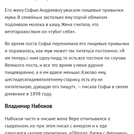
Его жену Софью Андреевну ужасали пищевые привычки
мужа. В семейных застольях ему порой обманом
подливали молока в кашу. Жена считала, что
вегетарианством он «губит себя».
Во время поста Софья перенимала его пищевые привычки
и поражалась, как муж может так питаться постоянно. «Я
ем теперь с ним одну пищу, то есть все постное по случаю
Великого поста, и все это время у меня дурное
пищеварение, а я ем вдвое меньше. Каково ему,
шестидесятидевятилетнему старику, есть эту не
питательную, дующую его пищу!», — писала Софья в своем
дневнике в 1898 году.
Владимир Набоков
Набоков часто в письме жене Вере отчитывался о
съеденном, но при этом писал с юмором и к еде
относился скорее утилитарно. «Обедал: битки с фарширо­