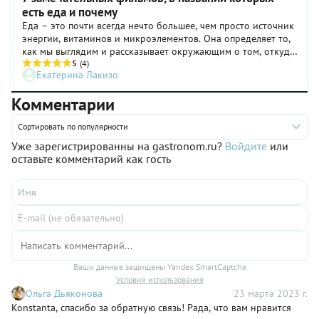
есть еда и почему
Еда – это почти всегда нечто большее, чем просто источник
энергии, витаминов и микроэлементов. Она определяет то,
как мы выглядим и рассказывает окружающим о том, откуда
мы пришли. Пищевые привычки говорят о нас гораздо
5
(4)
Екатерина Лакизо
больше, чем мы можем подумать. Пьем мы чай с молоком,
лимоном или маслом и солью – все зависит от региона, где
Комментарии
мы выросли. Равно как и то, как мы называем те или иные
овощи или фрукты. Например, жители южных регионов
Сортировать по популярности
могут никак не отреагировать на название «шелковица», но
ностальгически улыбнутся, когда услышат «тутовник».
Уже зарегистрированны на gastronom.ru?
Войдите
или
Рассказываем, как массовая культура учит нас придавать
оставьте комментарий как гость
дополнительные смыслы продуктам питания.
Ваши данные защищены Yandex SmartCaptcha
Условия использования
Ольга Дьяконова
23 марта 2023 г.
Konstanta, спасибо за обратную связь! Рада, что вам нравится