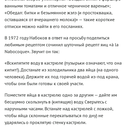
ванными томатами и отличное черничное варенье»;
«Обедал: битки и безымянное жэлэ (и простоквашка,
оставшаяся от вчераш­него молока)» — такие короткие
отписки можно найти в его посланиях.
В 1972 году Набоков в ответ на просьбу поделиться
любимым рецептом сочинил шуточный рецепт яиц «à la
Nabocoque». Звучит он так:
«Вскипятите воду в кастрюле (пузырьки означают, что она
кипит!). Достаньте из холодильника два яйца (на одного
человека). Держите их под горячей водой из-под крана,
чтобы они были готовы к своей участи.
Поместите яйца в кастрюлю одно за другим — дайте им
бесшумно скользнуть в (кипящую) воду. Сверьтесь с
наручными часами. Встаньте над кастрюлей с ложкой,
чтобы яйца склонные перекатываться по дну) не
ударялись о проклятую стенку кастрюли.