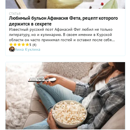
СТАТЬЯ
Любимый бульон Афанасия Фета, рецепт которого
держится в секрете
Известный русский поэт Афанасий Фет любил не только
литературу, но и кулинарию. В своем имении в Курской
области он часто принимал гостей и оставил после себя
некоторое кулинарное наследие. Одним из самых любимых
5
(4)
Анна Куклина
блюд поэта был бульон, который и назвали в честь него
фетовским.