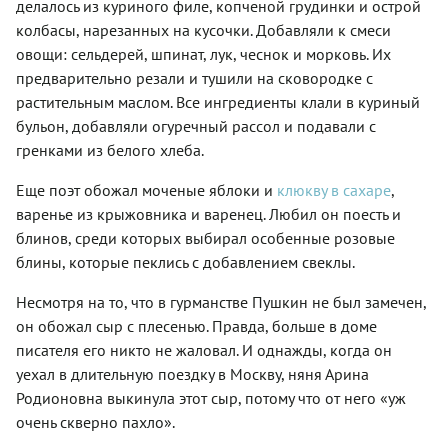
делалось из куриного филе, копченой грудинки и острой
колбасы, нарезанных на кусочки. Добавляли к смеси
овощи: сельдерей, шпинат, лук, чеснок и морковь. Их
предварительно резали и тушили на сковородке с
растительным маслом. Все ингредиенты клали в куриный
бульон, добавляли огуречный рассол и подавали с
гренками из белого хлеба.
Еще поэт обожал моченые яблоки и
клюкву в сахаре
,
варенье из крыжовника и варенец. Любил он поесть и
блинов, среди которых выбирал особенные розовые
блины, которые пеклись с добавлением свеклы.
Несмотря на то, что в гурманстве Пушкин не был замечен,
он обожал сыр с плесенью. Правда, больше в доме
писателя его никто не жаловал. И однажды, когда он
уехал в длительную поездку в Москву, няня Арина
Родионовна выкинула этот сыр, потому что от него «уж
очень скверно пахло».