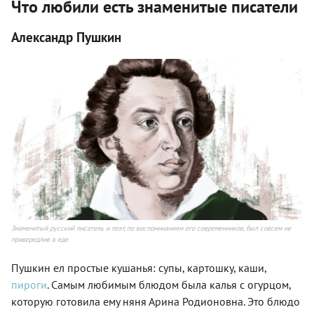
Что любили есть знаменитые писатели
Александр Пушкин
Знаменитый русский писатель и поэт, по воспоминаниям его современников, был совсем не
привередлив в еде
Пушкин ел простые кушанья: супы, картошку, каши,
пироги
. Самым любимым блюдом была калья с огурцом,
которую готовила ему няня Арина Родионовна. Это блюдо