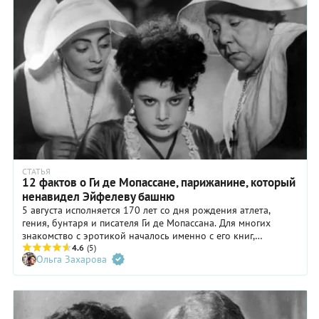
СТАТЬЯ
12 фактов о Ги де Мопассане, парижанине, который
ненавидел Эйфелеву башню
5 августа исполняется 170 лет со дня рождения атлета,
гения, бунтаря и писателя Ги де Мопассана. Для многих
знакомство с эротикой началось именно с его книг,
например, с романа «Милый друг» или повести «Пышка». Ги
4.6
(5)
Ольга Захарова
прожил всего 42 года и запомнился не только своими
произведениями, но и весьма своеобразным взглядом на
жизнь.