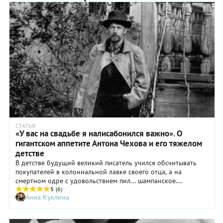
СТАТЬЯ
«У вас на свадьбе я налисабонился важно». О
гигантском аппетите Антона Чехова и его тяжелом
детстве
В детстве будущий великий писатель учился обсчитывать
покупателей в колониальной лавке своего отца, а на
смертном одре с удовольствием пил... шампанское.
Рассказываем о кулинарных похождениях и Антоши Чехонте,
5
(6)
Анна Куклина
и Антона Павловича Чехова.