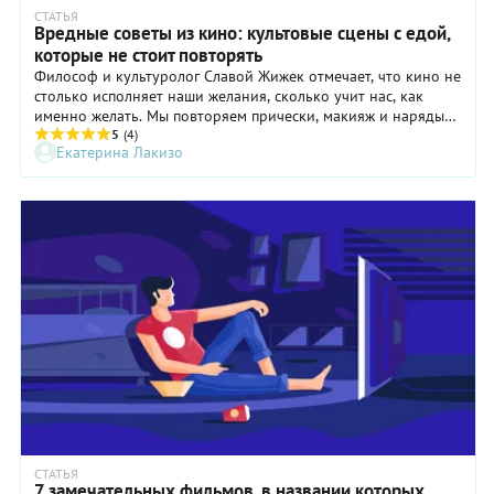
СТАТЬЯ
Вредные советы из кино: культовые сцены с едой,
которые не стоит повторять
Философ и культуролог Славой Жижек отмечает, что кино не
столько исполняет наши желания, сколько учит нас, как
именно желать. Мы повторяем прически, макияж и наряды
героев знаменитых фильмов, а на некоторых стараемся быть
5
(4)
Екатерина Лакизо
похожими и в образе жизни: увлекаемся танцами по
примеру Бэби («Грязные танцы», режиссер Эмиль Ардолино,
1987) или все держим под контролем по всем стандартам
Бри («Отчаянные домохозяйки», сериал 2004-2012).
Рассказываем о том, как кинематограф влияет на наше
восприятие еды и почему не все сцены так уж безобидны.
СТАТЬЯ
7 замечательных фильмов, в названии которых