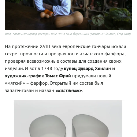
Шеф-повар Дэн Барбер, ресторан Blue Hill в Нью-Йорке, США (photos: LM Salazar | Crop Trust)
На протяжении XVIII века европейские гончары искали
секрет прочности и прозрачности азиатского фарфора,
проверяя всевозможные составы для создания своих
изделий. И вот в 1748 году
купец Эдвард Хейлин и
художник-график Томас Фрай
придумали новый –
«мягкий» – фарфор. Открытый им состав был
запатентован и назван
«костяным»
.