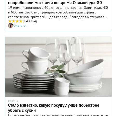
попробовали москвичи во время Олимпиады-80
19 июля исполнилось 40 лет со дня открытия Олимпиады-80
в Москве. Это было грандиозное событие для страны,
спортсменов, зрителей и для города. Благодаря материалам,
предоставленным Главархивом столицы, мы узнали, где, как
4.25
(4)
Ольга З
и чем кормили зарубежных гостей Москвы и какими
гастрономическими новинками поражали её жителей.
СТАТЬЯ
Стало известно, какую посуду лучше побыстрее
убрать с кухни
Полезные блюда могут за одну секунду стать опасными, если