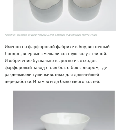
Костяной фарфор от шеф-повара Дэна Барбера и дизайнера Грегга Мура
Именно на фарфоровой фабрике в Боу, восточный
Лондон, впервые смешали костную золу с глиной.
Изобретение буквально выросло из отходов –
фарфоровый завод стоял бок о бок с двором, где
разделывали туши животных для дальнейшей
переработки. И там всегда было много костей.