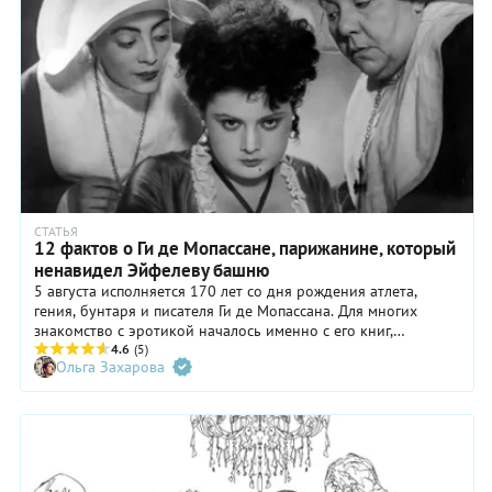
СТАТЬЯ
12 фактов о Ги де Мопассане, парижанине, который
ненавидел Эйфелеву башню
5 августа исполняется 170 лет со дня рождения атлета,
гения, бунтаря и писателя Ги де Мопассана. Для многих
знакомство с эротикой началось именно с его книг,
например, с романа «Милый друг» или повести «Пышка». Ги
4.6
(5)
Ольга Захарова
прожил всего 42 года и запомнился не только своими
произведениями, но и весьма своеобразным взглядом на
жизнь.