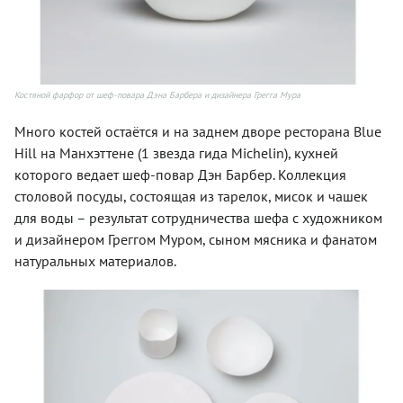
Костяной фарфор от шеф-повара Дэна Барбера и дизайнера Грегга Мура
Много костей остаётся и на заднем дворе ресторана Blue
Hill на Манхэттене (1 звезда гида Michelin), кухней
которого ведает шеф-повар Дэн Барбер. Коллекция
столовой посуды, состоящая из тарелок, мисок и чашек
для воды – результат сотрудничества шефа с художником
и дизайнером Греггом Муром, сыном мясника и фанатом
натуральных материалов.