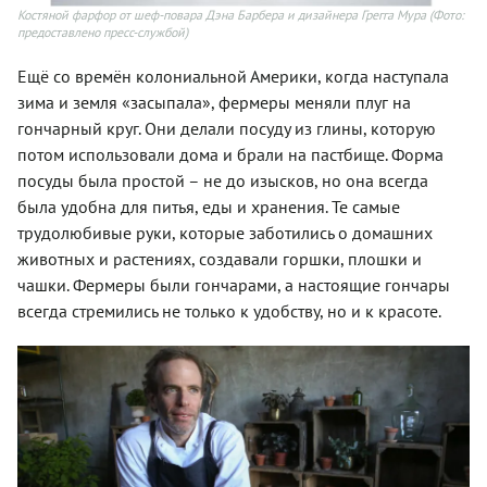
Костяной фарфор от шеф-повара Дэна Барбера и дизайнера Грегга Мура
(Фото:
предоставлено пресс-службой)
Ещё со времён колониальной Америки, когда наступала
зима и земля «засыпала», фермеры меняли плуг на
гончарный круг. Они делали посуду из глины, которую
потом использовали дома и брали на пастбище. Форма
посуды была простой – не до изысков, но она всегда
была удобна для питья, еды и хранения. Те самые
трудолюбивые руки, которые заботились о домашних
животных и растениях, создавали горшки, плошки и
чашки. Фермеры были гончарами, а настоящие гончары
всегда стремились не только к удобству, но и к красоте.