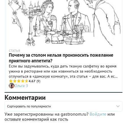
СТАТЬЯ
Почему за столом нельзя произносить пожелание
приятного аппетита?
Если вы задумывались, куда деть тканую салфетку во время
ужина в ресторане или как извиниться за необходимость
отлучиться в «дамскую комнату», эта статья – для вас. А если
этикет вы не соблюдаете, тоже её прочтите – будете учить
4.67
(9)
Ольга З
других уму разуму!
Комментарии
Сортировать по популярности
Уже зарегистрированны на gastronom.ru?
Войдите
или
оставьте комментарий как гость