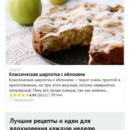
РЕЦЕПТ
Классическая шарлотка с яблоками
Классическая шарлотка с яблоками — пирог очень простой в
приготовлении, но при этом вкусный, потому невероятно
популярный. Печь его лучше осенью, так как именно
50 мин
местные сезонные фрукты зимних сортов идеально
4.99
(3012)
Анастасия
подходят для начинки. Почему они? Потому что такие
яблоки обладают ярким вкусом с приятной кислинкой и
насыщенным ароматом, которых зачастую очень не хватает
«круглогодичным» плодам из супермаркетов. В общем,
Лучшие рецепты и идеи для
упустить счастливую возможность получить максимальные
вкусовые впечатления от классической шарлотки нельзя ни в
вдохновения каждую неделю