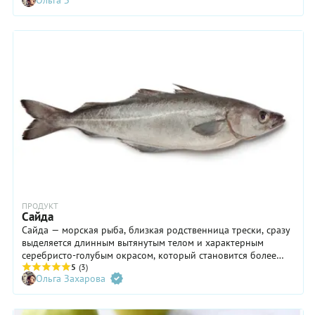
Ольга З
всегда могут воспользоваться услугами интернет-магазинов.
Чтобы не возмущаться и перестать нервничать,
рассказываем, как занять место в самой быстрой очереди.
ПРОДУКТ
Сайда
Сайда — морская рыба, близкая родственница трески, сразу
выделяется длинным вытянутым телом и характерным
серебристо-голубым окрасом, который становится более
темным от головы к спине. Мясо сайды отличается
5
(3)
Ольга Захарова
умеренной жирностью и тонким, чуть сладковатым вкусом
без навязчивого рыбного запаха. По этим причинам из
сайды готовят запеканки, котлеты, стейки, супы и строганину.