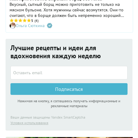
Вкусный, сытный борщ можно приготовить не только на
мясном бульоне. Хотя мужчины сейчас возмутятся. Они-то
считают, что в борще должен быть непременно хороший
кусок мяса! Но когда на стол ставится тарелка с дымящимся
5
(4)
Ольга Сюткина
наваристом борщом, съедают всё до последней капли. И не
верят, что в нем не было ни кусочка мяса — так было вкусно.
Лучшие рецепты и идеи для
вдохновения каждую неделю
Подписаться
Нажимая на кнопку, я соглашаюсь получать информационные и
рекламные материалы
Ваши данные защищены Yandex SmartCaptcha
Условия использования