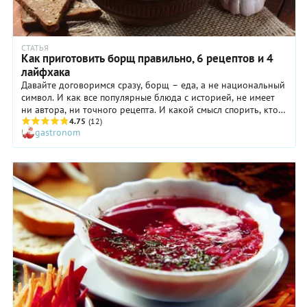
СТАТЬЯ
Как приготовить борщ правильно, 6 рецептов и 4
лайфхака
Давайте договоримся сразу, борщ – еда, а не национальный
символ. И как все популярные блюда с историей, не имеет
ни автора, ни точного рецепта. И какой смысл спорить, кто
первый потушил свеклу или натер в суп сало? Лучше просто
4.75
(12)
gastronom
варить борщ почаще – да так, чтобы он был вкусным.