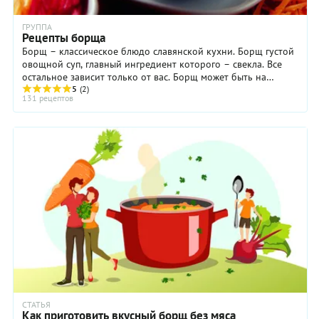
ГРУППА
Рецепты борща
Борщ – классическое блюдо славянской кухни. Борщ густой
овощной суп, главный ингредиент которого – свекла. Все
остальное зависит только от вас. Борщ может быть на
мясном бульоне, а может быть и постный, может быть с
5
(2)
131 рецептов
помидорами или томатной пастой, со сладким перцем,
сельдереем и даже с рыбой.
СТАТЬЯ
Как приготовить вкусный борщ без мяса