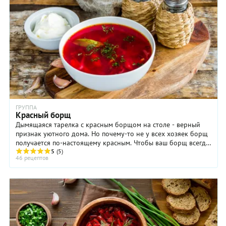
ГРУППА
Красный борщ
Дымящаяся тарелка с красным борщом на столе - верный
признак уютного дома. Но почему-то не у всех хозяек борщ
получается по-настоящему красным. Чтобы ваш борщ всегда
был ярко-красного цвета, раскрываем все секреты
5
(5)
46 рецептов
приготовления этого замечательного блюда.