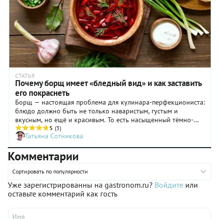
СТАТЬЯ
Почему борщ имеет «бледный вид» и как заставить
его покраснеть
Борщ — настоящая проблема для кулинара-перфекциониста:
блюдо должно быть не только наваристым, густым и
вкусным, но ещё и красивым. То есть насыщенный тёмно-
красный цвет просто обязателен! Как сделать, чтобы
5
(3)
Татьяна Сотникова
краснел борщ, а не вы за него? Рассказываем!
Комментарии
Сортировать по популярности
Уже зарегистрированны на gastronom.ru?
Войдите
или
оставьте комментарий как гость