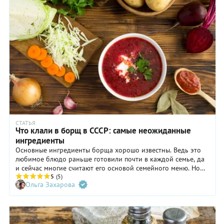
СТАТЬЯ
Что клали в борщ в СССР: самые неожиданные
ингредиенты
Основные ингредиенты борща хорошо известны. Ведь это
любимое блюдо раньше готовили почти в каждой семье, да
и сейчас многие считают его основой семейного меню. Но
когда мы перелистали старые кулинарные книги в поисках
5
(5)
Ольга Захарова
секретов приготовления домашнего борща времен
развитого социализма, то узнали много интересного про его
ингредиенты.