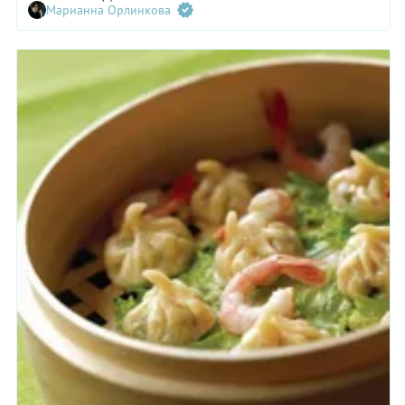
Марианна Орлинкова
магазине. Из него разве что кашу можно было сварить. Но
плов все-таки получался, потому что хозяйки бросали все
силы на замачивание и промывку. После 125-го раза рис
переставал слипаться и становился рассыпчатым.