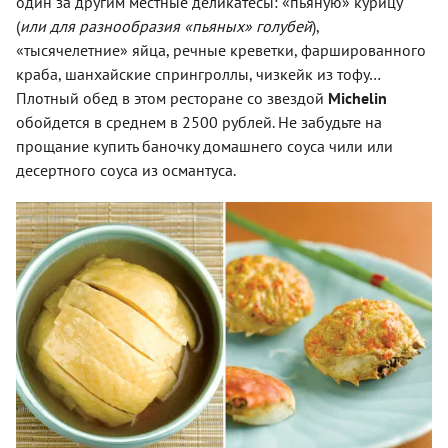
один за другим местные деликатесы: «пьяную» курицу
(
или для разнообразия «пьяных» голубей
),
«тысячелетние» яйца, речные креветки, фаршированного
краба, шанхайские спрингроллы, чизкейк из тофу…
Плотный обед в этом ресторане со звездой
Michelin
обойдется в среднем в 2500 рублей. Не забудьте на
прощание купить баночку домашнего соуса чили или
десертного соуса из османтуса.