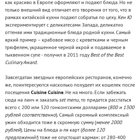
как красиво в Европе оформляют и подают блюда. Но не
только внешний вид отличает его творения от того, что в
рамках китайской кухни подают собратья по цеху.
Кен Ю
экспериментирует с деликатесами Запада, деликатно
оттеняя ими традиционные блюда родной кухни. Самый
яркий пример – крабовое мясо с креветками и черным
трюфелем, украшенное черной икрой и подаваемое в
тыквенном супе - получил в 2011 году
Best of the Best
Culinary Award.
Завсегдатаи звездных европейских ресторанов, конечно
же, поинтересуются насколько похудеет их кошелек после
посещения
Cuisine Cuisine
. Не на много. Если забежать
сюда на ланч и заказать
set menu
, то придется расстаться
всего с 200 или 320 гонконгскими долларами (
800 и 1300
рублей соответственно
). Самый скромный комплексный
ужин обходится тоже в скромную сумму (
менее 2000
рублей
). Цены на блюда а-ля карт (
более 120
предложений!
) тоже не опустошат карман: от 280-400