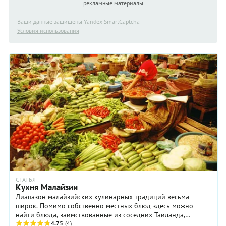
рекламные материалы
Ваши данные защищены Yandex SmartCaptcha
Условия использования
СТАТЬЯ
Кухня Малайзии
Диапазон малайзийских кулинарных традиций весьма
широк. Помимо собственно местных блюд здесь можно
найти блюда, заимствованные из соседних Таиланда,
Суматры и Явы и более далеких Китая, Индии и даже
4.75
(4)