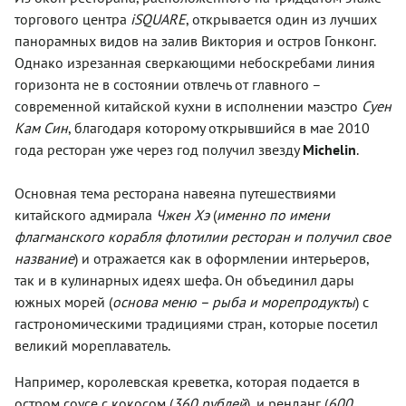
торгового центра
iSQUARE
, открывается один из лучших
панорамных видов на залив Виктория и остров Гонконг.
Однако изрезанная сверкающими небоскребами линия
горизонта не в состоянии отвлечь от главного –
современной китайской кухни в исполнении маэстро
Суен
Кам Син
, благодаря которому открывшийся в мае 2010
года ресторан уже через год получил звезду
Michelin
.
Основная тема ресторана навеяна путешествиями
китайского адмирала
Чжен Хэ
(
именно по имени
флагманского корабля флотилии ресторан и получил свое
название
) и отражается как в оформлении интерьеров,
так и в кулинарных идеях шефа. Он объединил дары
южных морей (
основа меню – рыба и морепродукты
) с
гастрономическими традициями стран, которые посетил
великий мореплаватель.
Например, королевская креветка, которая подается в
остром соусе с кокосом (
360 рублей
), и ренданг (
600