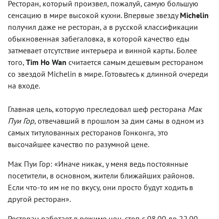
Ресторан, который произвел, пожалуй, самую большую
сенсацию в мире высокой кухни. Впервые звезду
Michelin
получил даже не ресторан, а в русской классификации
обыкновенная забегаловка, в которой качество еды
затмевает отсутствие интерьера и винной карты. Более
того,
Tim Ho Wan
считается самым дешевым рестораном
со звездой Michelin в мире. Готовьтесь к длинной очереди
на входе.
Главная цель, которую преследовал шеф ресторана
Мак
Пуи Гор
, отвечавший в прошлом за дим самы в одном из
самых титулованных ресторанов Гонконга, это
высочайшее качество по разумной цене.
Мак Пуи Гор: «Иначе никак, у меня ведь постоянные
посетители, в основном, жители ближайших районов.
Если что-то им не по вкусу, они просто будут ходить в
другой ресторан».
Ресторан работает в режиме нон-стоп с 08.00 до 22.00,