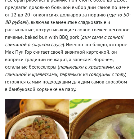
предлагая довольно большой выбор дим самов по цене
от 12 до 20 гонконгских долларов за порцию (
где-то 50-
80 рублей
), включая знаменитые сладковатые и
рассыпчатые, похрустывающие словно свежее песочное
печенье, baked bun with BBQ pork (
дим самы с сочной
свининой в сладком соусе
). Именно это блюдо, которое
Мак Пуи Гор считает своей визитной карточкой, он
вопреки традиции не жарит, а запекает. Впрочем,
остальные бестселлеры (
пельмешки с креветками, со
свининой и креветками, тефтельки из говядины с тофу
)
готовятся самым подходящим для дим самов способом –
в бамбуковой корзинке на пару.