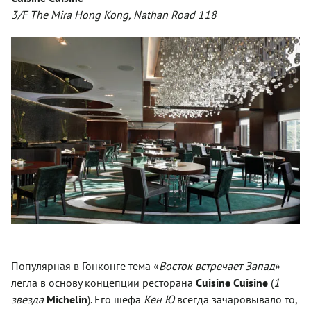
3/F The Mira Hong Kong, Nathan Road 118
Популярная в Гонконге тема «
Восток встречает Запад
»
легла в основу концепции ресторана
Cuisine Cuisine
(
1
звезда
Michelin
). Его шефа
Кен Ю
всегда зачаровывало то,