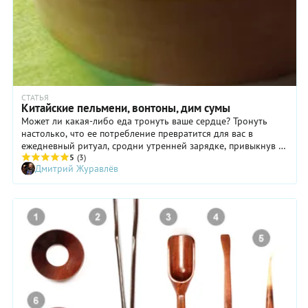
СТАТЬЯ
Китайские пельмени, вонтоны, дим сумы
Может ли какая-либо еда тронуть ваше сердце? Тронуть
настолько, что ее потребление превратится для вас в
ежедневный ритуал, сродни утренней зарядке, привыкнув к
которой и однажды пропустив ее, вы будете чувствовать
5
(3)
Дмитрий Журавлёв
себя лишенными заряда бодрости на весь день.