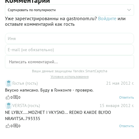
Комментарии
наполнением.
Сортировать по популярности
Уже зарегистрированны на gastronom.ru?
Войдите
или
оставьте комментарий как гость
Ваши данные защищены Yandex SmartCaptcha
Условия использования
Гостья (гость)
21 мая 2012 г.
Вкусно написано. Буду в Гонконге - проверю.
0
0
Ответить
VERSTA (гость)
15 января 2012 г.
NE LYBLY.....MOZHET I VKYSNO... REDKO KAKOE BLYDO
NRAVITSA..793335
0
0
Ответить