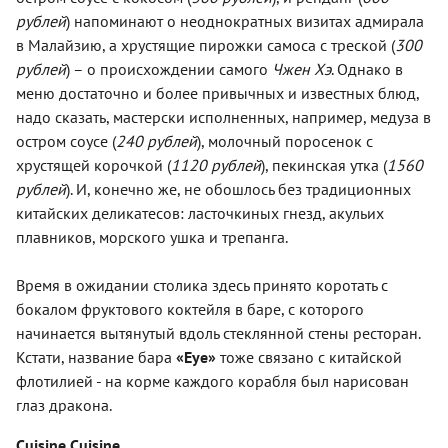
рублей
) напоминают о неоднократных визитах адмирала
в Малайзию, а хрустящие пирожки самоса с треской (
300
рублей
) – о происхождении самого
Чжен Хэ
. Однако в
меню достаточно и более привычных и известных блюд,
надо сказать, мастерски исполненных, например, медуза в
остром соусе (
240 рублей
), молочный поросенок с
хрустящей корочкой (
1120 рублей
), пекинская утка (
1560
рублей
). И, конечно же, не обошлось без традиционных
китайских деликатесов: ласточкиных гнезд, акульих
плавников, морского ушка и трепанга.
Время в ожидании столика здесь принято коротать с
бокалом фруктового коктейля в баре, с которого
начинается вытянутый вдоль стеклянной стены ресторан.
Кстати, название бара
«Eye»
тоже связано с китайской
флотилией - на корме каждого корабля был нарисован
глаз дракона.
Cuisine Cuisine