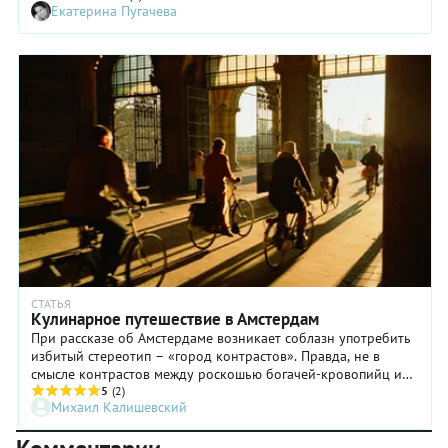
Екатерина Пугачева
Португалии.
СТАТЬЯ
Кулинарное путешествие в Амстердам
При рассказе об Амстердаме возникает соблазн употребить
избитый стереотип – «город контрастов». Правда, не в
смысле контрастов между роскошью богачей-кровопийц и
нищетой трудящихся. Как раз таких контрастов в
5
(2)
Михаил Калишевский
Амстердаме, да и вообще, в Нидерландах, практически нет.
Речь идет, скорее, о контрасте между традиционной,
национальной формой и модернистским, космополитичным