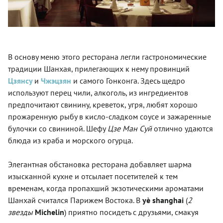
В основу меню этого ресторана легли гастрономические
традиции Шанхая, прилегающих к нему провинций
Цзянсу
и
Чжэцзян
и самого Гонконга. Здесь щедро
используют перец чили, алкоголь, из ингредиентов
предпочитают свинину, креветок, угря, любят хорошо
прожаренную рыбу в кисло-сладком соусе и зажаренные
булочки со свининой. Шефу
Цзе Ман Суй
отлично удаются
блюда из краба и морского огурца.
Элегантная обстановка ресторана добавляет шарма
изысканной кухне и отсылает посетителей к тем
временам, когда пропахший экзотическими ароматами
Шанхай считался Парижем Востока. В
yè shanghai
(
2
звезды
Michelin
) приятно посидеть с друзьями, смакуя