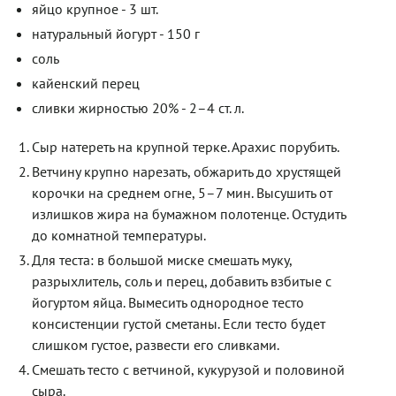
яйцо крупное - 3 шт.
натуральный йогурт - 150 г
соль
кайенский перец
сливки жирностью 20% - 2–4 ст. л.
Сыр натереть на крупной терке. Арахис порубить.
Ветчину крупно нарезать, обжарить до хрустящей
корочки на среднем огне, 5–7 мин. Высушить от
излишков жира на бумажном полотенце. Остудить
до комнатной температуры.
Для теста: в большой миске смешать муку,
разрыхлитель, соль и перец, добавить взбитые с
йогуртом яйца. Вымесить однородное тесто
консистенции густой сметаны. Если тесто будет
слишком густое, развести его сливками.
Смешать тесто с ветчиной, кукурузой и половиной
сыра.