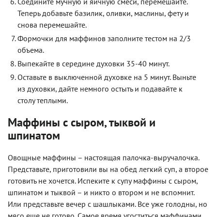
Соедините мучную и яичную смеси, перемешайте.
Теперь добавьте базилик, оливки, маслины, фету и
снова перемешайте.
Формочки для маффинов заполните тестом на 2/3
объема.
Выпекайте в середине духовки 35-40 минут.
Оставьте в выключенной духовке на 5 минут. Выньте
из духовки, дайте немного остыть и подавайте к
столу теплыми.
Маффины с сыром, тыквой и
шпинатом
Овощные маффины – настоящая палочка-выручалочка.
Представьте, приготовили вы на обед легкий суп, а второе
готовить не хочется. Испеките к супу маффины с сыром,
шпинатом и тыквой – и никто о втором и не вспомнит.
Или представьте вечер с шашлыками. Все уже голодны, но
мясо еще не готово. Самое время угоститься маффинами.