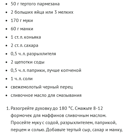
50 г тертого пармезана
2 больших яйца или 3 мелких
170 г муки
60 г манки
1 ст. л. коньяка
2 ст. л. сахара
0,5 ч. л. разрыхлителя
2 щепотки соды
0,5 ч. л. паприки, лучше копченой
1 ч. л. соли
свежемолотый черный перец
сливочное масло для смазывания
Разогрейте духовку до 180 °С. Смажьте 8-12
формочек для маффинов сливочным маслом.
Просейте муку с содой, разрыхлителем, паприкой,
перцем и солью. Добавьте тертый сыр, сахар и манку,