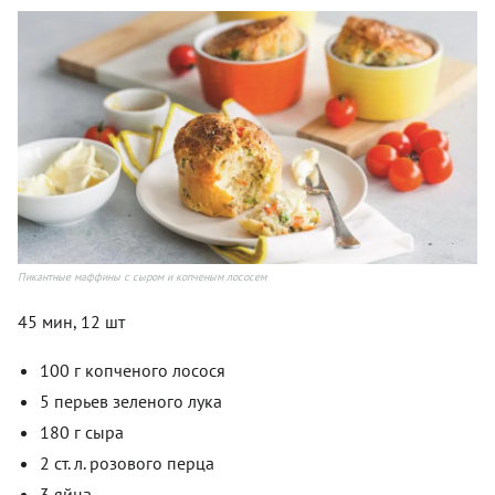
Пикантные маффины с сыром и копченым лососем
45 мин, 12 шт
100 г копченого лосося
5 перьев зеленого лука
180 г сыра
2 ст. л. розового перца
3 яйца