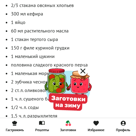
2/3 стакана овсяных хлопьев
300 мл кефира
1 яйцо
60 мл растительного масла
1 стакан тертого сыра
150 г филе куриной грудки
1 маленький цукини
половина сладкого красного перца
1 маленькая морковка
2 зубчика чеснока
2 ст. л. оливкового масла
1 ч. л. сушеного базилика
1/2 ч. л. соды
1,5 ч. л. разрыхлителя
1 ст. л. сахара
Гастрономъ
Рецепты
Заготовки
Избранное
Профиль
1/2 ч. л. соли