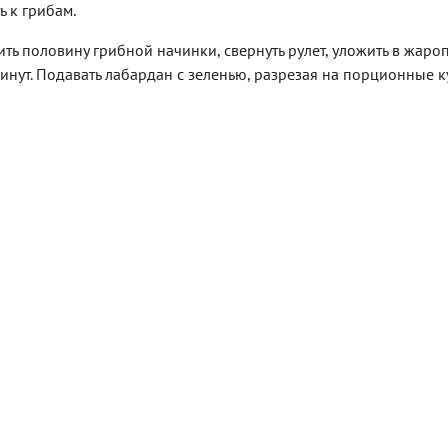
ь к грибам.
жить половину грибной начинки, свернуть рулет, уложить в жар
инут. Подавать лабардан с зеленью, разрезая на порционные к