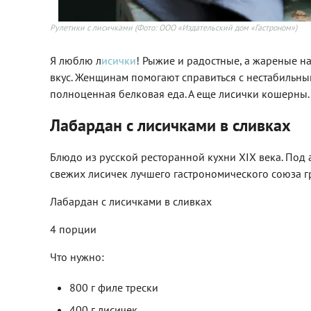
Рулетики с лисичками
(Фото: ООО «Издательский дом «Гастроном»)
Я люблю л
исички
! Рыжие и радостные, а жареные н
вкус. Женщинам помогают справиться с нестабильным
полноценная белковая еда. А еще лисички кошерны.
Лабардан с лисичками в сливках
Блюдо из русской ресторанной кухни XIX века. Под 
свежих лисичек лучшего гастрономического союза 
Лабардан с лисичками в сливках
4 порции
Что нужно:
800 г филе трески
400 г лисичек