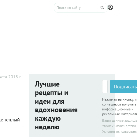
уста 2018 г.
Лучшие
Подписать
рецепты и
идеи для
Нажимая на кнопку, я
соглашаюсь получать
вдохновения
информационные и
рекламные материал
каждую
а: теплый
Ваши данные защищ
неделю
Yandex SmartCaptcha
Условия использован