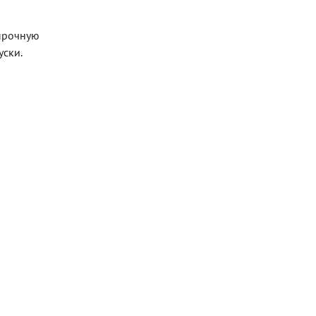
опрочную
уски.