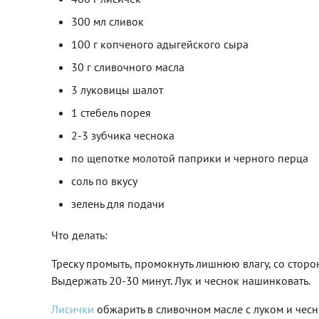
300 мл сливок
100 г копченого адыгейского сыра
30 г сливочного масла
3 луковицы шалот
1 стебель порея
2-3 зубчика чеснока
по щепотке молотой паприки и черного перца
соль по вкусу
зелень для подачи
Что делать:
Треску промыть, промокнуть лишнюю влагу, со стор
Выдержать 20-30 минут. Лук и чеснок нашинковать.
Лисички
обжарить в сливочном масле с луком и чесн