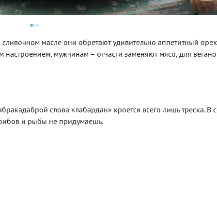
а сливочном масле они обретают удивительно аппетитный оре
 настроением, мужчинам – отчасти заменяют мясо, для вегано
абракадаброй слова «лабардан» кроется всего лишь треска. В 
грибов и рыбы не придумаешь.