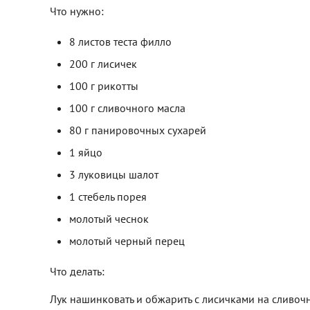
Что нужно:
8 листов теста филло
200 г лисичек
100 г рикотты
100 г сливочного масла
80 г панировочных сухарей
1 яйцо
3 луковицы шалот
1 стебель порея
молотый чеснок
молотый черный перец
Что делать:
Лук нашинковать и обжарить с лисичками на сливочн