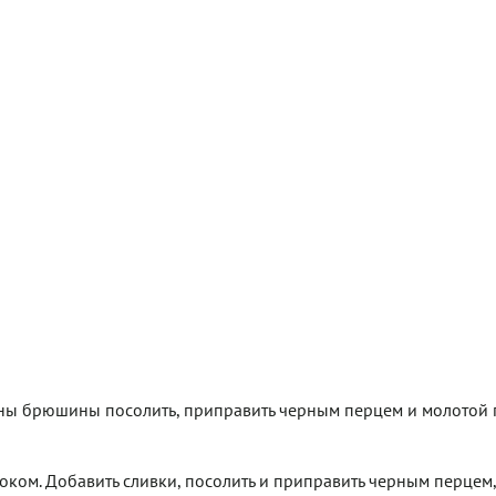
оны брюшины посолить, приправить черным перцем и молотой 
оком. Добавить сливки, посолить и приправить черным перцем, 