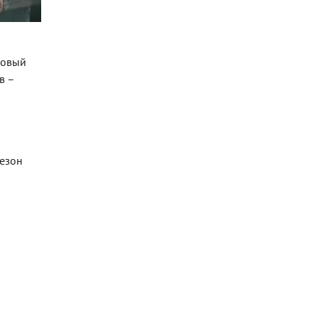
Лабардан с лисичками в сливках
(Фото: ООО «Издательский дом «Гастр
ховый
в –
сезон