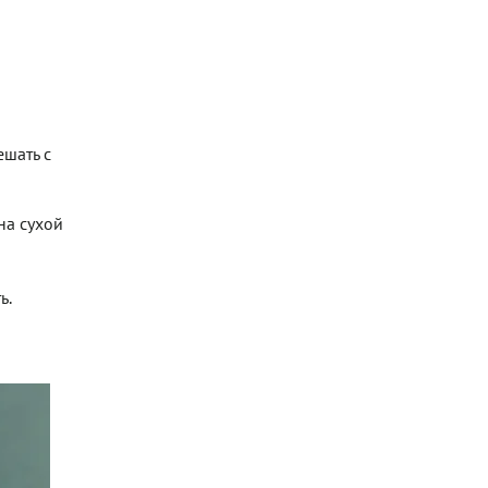
ешать с
на сухой
ь.