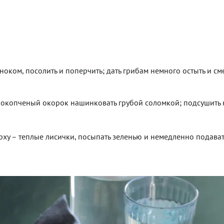
оком, посолить и поперчить; дать грибам немного остыть и см
рокопченый окорок нашинковать грубой соломкой; подсушить 
ерху – теплые лисички, посыпать зеленью и немедленно подават