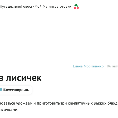
Путешествия
Новости
Мой Магнит
Заготовки
Елена Москаленко
06 авг
з лисичек
1
Комментировать
ьзоваться урожаем и приготовить три симпатичных рыжих блюд
лисичками.