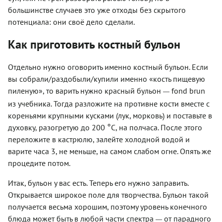
большинстве случаев это уже отходы без скрытого
потенциала: они своё дело сделали.
Как приготовить костный бульон
Отдельно нужно оговорить именно костный бульон. Если
вы собрали/раздобыли/купили именно «кость пищевую
пиленую», то варить нужно красный бульон
fond brun
—
из учебника. Тогда разложите на противне кости вместе с
кореньями крупными кусками (лук, морковь) и поставьте в
°
духовку, разогретую до 200
С, на полчаса. После этого
переложите в кастрюлю, залейте холодной водой и
варите часа 3, не меньше, на самом слабом огне. Опять же
процедите потом.
Итак, бульон у вас есть. Теперь его нужно заправить.
Открывается широкое поле для творчества. Бульон такой
получается весьма хорошим, поэтому уровень конечного
блюда может быть в любой части спектра
от парадного
—