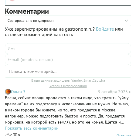
Комментарии
Сортировать по популярности
Уже зарегистрированны на gastronom.ru?
Войдите
или
оставьте комментарий как гость
Ваши данные защищены Yandex SmartCaptcha
Условия использования
Ольга З
3 октября 2023 г.
Елена, сейчас овощи продаются в таком виде, что тратить "уйму
времени" на их подготовку к использованию не нужно. Не знаю,
в каком городе Вы живёте, но то, что продаётся в Москве,
например, можно подготовить быстро и просто. Да, продаётся
морковка, на которой есть земля), но это не комья. Щётка и
проточная вода - всё, и вот уже морковка готова к тому, чтобы
Показать весь комментарий
её очистить и начать готовить.
0
0
Ответить