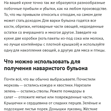
На вашей кухне точно так же образуются разнообразные
побочные прибыли и убытки, как на любом производстве.
То, что мы привыкли относить к отходам, на самом деле
может стать доходом. Для варки бульона годятся все
кости, обрезки, нетоварные части овощей, недоеденные
остатки со вчерашнего и многое другое. Заведите на
кухне две коробки (хоть пакеты из-под сока или молока,
но лучше контейнеры с плотной крышкой) и используйте
одну для накопления овощей, а другую для мяса и птицы.
Что можно использовать для
получения наваристого бульона
Почти всё, что вы обычно выбрасываете. Почистили
морковь
остались кожура и хвостики. Нарезали
—
зелень
остались стволы. Режете помидоры в
—
салат
отложите мятые или поврежденные части.
—
Крышечки и сердцевина от сладких перцев. Зелёные и
подсохшие листья порея. Донышки луковиц. Жёсткие