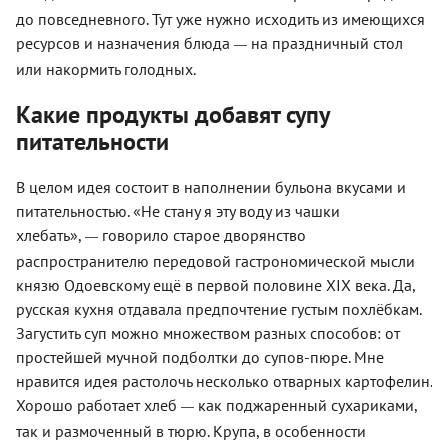
до повседневного. Тут уже нужно исходить из имеющихся
ресурсов и назначения блюда
на праздничный стол
—
или накормить голодных.
Какие продукты добавят супу
питательности
В целом идея состоит в наполнении бульона вкусами и
питательностью. «Не стану я эту воду из чашки
хлебать»,
говорило старое дворянство
—
распространителю передовой гастрономической мысли
князю Одоевскому ещё в первой половине XIX века. Да,
русская кухня отдавала предпочтение густым похлёбкам.
Загустить суп можно множеством разных способов: от
простейшей мучной подболтки до супов-пюре. Мне
нравится идея растолочь несколько отварных картофелин.
Хорошо работает хлеб
как поджаренный сухариками,
—
так и размоченный в тюрю. Крупа, в особенности