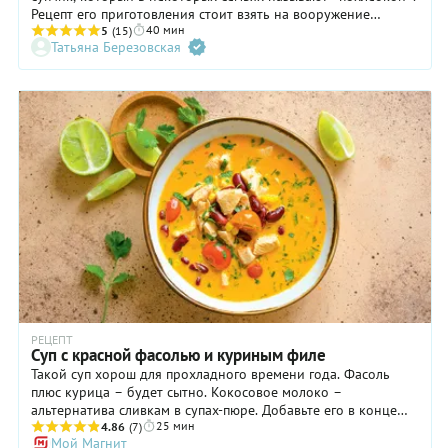
Рецепт его приготовления стоит взять на вооружение
40 мин
каждой хозяйке, ведь он выручит — и не раз, когда нужно
5
(15)
Татьяна Березовская
будет быстро приготовить обед без варки бульона из мяса
на кости. Фарш — свиной, говяжий, куриный или из
индейки — придаст супу хороший мясной навар. А еще из
него необязательно формировать мясные шарики.
Достаточно обжарить фарш с овощами в сковороде и
переложить в кастрюлю с картошкой. С таким сытным
супчиком порой можно обойтись и без второго блюда.
РЕЦЕПТ
Суп с красной фасолью и куриным филе
Такой суп хорош для прохладного времени года. Фасоль
плюс курица – будет сытно. Кокосовое молоко –
альтернатива сливкам в супах-пюре. Добавьте его в конце
25 мин
приготовления и взбейте до однородности блендером.
4.86
(7)
Мой Магнит