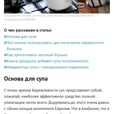
Как сварить сытный суп из того, что нашлось в холодильнике
(Фото:
Shutterstock/FOTODOM)
О чем расскажем в статье:
Основа для супа
Что можно использовать для получения наваристого
бульона
Как приготовить костный бульон
Какие продукты добавят супу питательности
Наваристые супы с макаронными изделиями
Основа для супа
С точки зрения бережливости суп представляет собой,
пожалуй, наиболее эффективное средство полной
утилизации почти всего. Додумались до этого очень давно,
с обоих концов континента Евразия. Что в Альбионе, что в