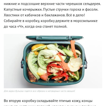
нижние и подсохшие верхние части черешков сельдерея.
Капустные кочерыжки. Пустые стручки гороха и фасоли.
Хвостики от кабачков и баклажанов. Всё в дело!
Собирайте в коробку, коробку держите в морозильнике
до часа «Ч», когда она станет полной.
Для варки бульона годятся все обрезки и нетоварные части овощей
Во вторую коробку складывайте птичью кожу, концы