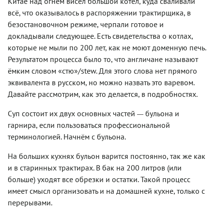
Китае над огнём висел большой котёл, куда сваливали
всё, что оказывалось в распоряжении трактирщика, в
безостановочном режиме, черпали готовое и
докладывали следующее. Есть свидетельства о котлах,
которые не мыли по 200 лет, как не моют доменную печь.
Результатом процесса было то, что англичане называют
ёмким словом «стю»/stew. Для этого слова нет прямого
эквивалента в русском, но можно назвать это варевом.
Давайте рассмотрим, как это делается, в подробностях.
Суп состоит их двух основных частей
бульона и
—
гарнира, если пользоваться профессиональной
терминологией. Начнём с бульона.
На больших кухнях бульон варится постоянно, так же как
и в старинных трактирах. В бак на 200 литров (или
больше) уходят все обрезки и остатки. Такой процесс
имеет смысл организовать и на домашней кухне, только с
перерывами.