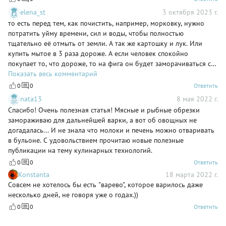
elena_st
3 октября 2023 г.
то есть перед тем, как почистить, например, морковку, нужно
потратить уйму времени, сил и воды, чтобы полностью
тщательно её отмыть от земли. А так же картошку и лук. Или
купить мытое в 3 раза дороже. А если человек спокойно
покупает то, что дороже, то на фига он будет заморачиваться с
отходами?! Ну так себе совет!
Показать весь комментарий
0
0
Ответить
nata13
8 мая 2022 г.
Спасибо! Очень полезная статья! Мясные и рыбные обрезки
замораживаю для дальнейшей варки, а вот об овощных не
догадалась... И не знала что молоки и печень можно отваривать
в бульоне. С удовольствием прочитаю новые полезные
публикации на тему кулинарных технологий.
0
0
Ответить
Konstanta
18 марта 2022 г.
Совсем не хотелось бы есть "варево", которое варилось даже
несколько дней, не говоря уже о годах.))
0
0
Ответить