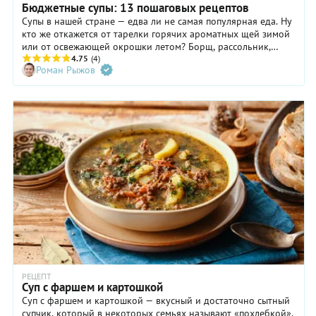
Бюджетные супы: 13 пошаговых рецептов
Супы в нашей стране — едва ли не самая популярная еда. Ну
кто же откажется от тарелки горячих ароматных щей зимой
или от освежающей окрошки летом? Борщ, рассольник,
гороховый с копченостями и многие другие любимые с
4.75
(4)
Роман Рыжов
детства первые блюда появляются на наших столах
регулярно. Это неудивительно, ведь сытный суп можно
сварить из самых доступных продуктов, тех, что всегда есть
в холодильнике, даже если на данный момент в нем только
пара луковиц и ложка масла. Рассказываем, как приготовить
вкусный и полезный суп и при этом не потратить много
времени и денег.
РЕЦЕПТ
Суп с фаршем и картошкой
Суп с фаршем и картошкой — вкусный и достаточно сытный
супчик, который в некоторых семьях называют «похлебкой».