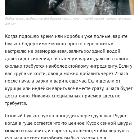
Рыбьи головы, хребты, плавники, брюшки, хвосты, кожа с чешуёй, молоки и печень пригодятся
для ухи
Когда подошло время или коробки уже полные, варите
бульон. Содержимое можно просто переложить в
кастрюлю не размораживая, залить холодной водой,
довести до кипения, снять пену и варить дальше столько,
сколько требуется наиболее стойкому ингредиенту. Если у
вас крупные кости, овощи можно добавить через 2 часа
после начала варки и варить ещё час. Если детали от
курицы или индейки варить всё вместе сразу, и часа будет
достаточно. Никаких специальных приёмов здесь не
требуется.
Готовый бульон нужно процедить через дуршлаг. Редко
когда в гуще остаётся что-то ценное. Кусок свиной шкуры
можно и выловить, и нарезать, конечно, чтобы вернуть в
суп, или не грех разобрать рыбью голову, но в