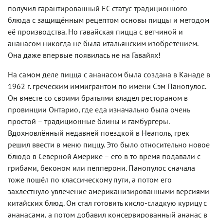
получил гарантированный ЕС статус традиционного
блюда с защищённым рецептом основы пиццы и методом
её производства. Но гавайская пицца с ветчиной и
ананасом никогда не была итальянским изобретением.
Она даже впервые появилась не на Гавайях!
На самом деле пицца с ананасом была создана в Канаде в
1962 г. греческим иммигрантом по имени Сэм Панопулос.
Он вместе со своими братьями владел рестораном в
провинции Онтарио, где еда изначально была очень
простой – традиционные блины и гамбургеры.
Вдохновлённый недавней поездкой в ​​Неаполь, грек
решил ввести в меню пиццу. Это было относительно новое
блюдо в Северной Америке – его в то время подавали с
грибами, беконом или пепперони. Панопулос сначала
тоже пошёл по классическому пути, а потом его
захлестнуло увлечение американизированными версиями
китайских блюд. Он стал готовить кисло-сладкую курицу с
ананасами, а потом добавил консервированный ананас в