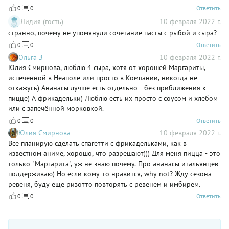
0
0
Ответить
Лидия (гость)
10 февраля 2022 г.
странно, почему не упомянули сочетание пасты с рыбой и сыра?
0
0
Ответить
Ольга З
10 февраля 2022 г.
Юлия Смирнова, люблю 4 сыра, хотя от хорошей Маргариты,
испечённой в Неаполе или просто в Компании, никогда не
откажусь) Ананасы лучше есть отдельно - без приближения к
пицце) А фрикадельки) Люблю есть их просто с соусом и хлебом
или с запечённой морковкой.
0
0
Ответить
Юлия Смирнова
10 февраля 2022 г.
Все планирую сделать спагетти с фрикадельками, как в
известном аниме, хорошо, что разрешают))) Для меня пицца - это
только "Маргарита", уж не знаю почему. Про ананасы итальянцев
поддерживаю) Но если кому-то нравится, why not? Жду сезона
ревеня, буду еще ризотто повторять с ревенем и имбирем.
0
0
Ответить