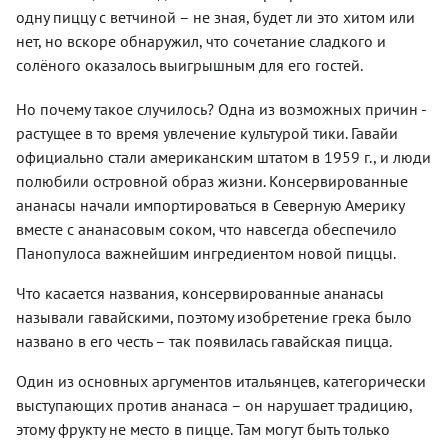
одну пиццу с ветчиной – не зная, будет ли это хитом или
нет, но вскоре обнаружил, что сочетание сладкого и
солёного оказалось выигрышным для его гостей.
Но почему такое случилось? Одна из возможных причин -
растущее в то время увлечение культурой тики. Гавайи
официально стали американским штатом в 1959 г., и люди
полюбили островной образ жизни. Консервированные
ананасы начали импортироваться в Северную Америку
вместе с ананасовым соком, что навсегда обеспечило
Панопулоса важнейшим ингредиентом новой пиццы.
Что касается названия, консервированные ананасы
называли гавайскими, поэтому изобретение грека было
названо в его честь – так появилась гавайская пицца.
Один из основных аргументов итальянцев, категорически
выступающих против ананаса – он нарушает традицию,
этому фрукту не место в пицце. Там могут быть только