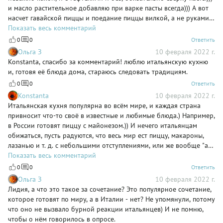
и масло растительное добавляю при варке пасты всегда))) А вот
насчет гавайской пиццы и поедание пиццы вилкой, а не руками,
полностью согласна с итальянцами. Не понимаю гавайскую
Показать весь комментарий
пиццу, люблю 4 сыра, Маргариту и свою домашнюю))) и конечно
0
0
Ответить
же едим руками)
Ольга З
10 февраля 2022 г.
Konstanta, спасибо за комментарий! люблю итальянскую кухню
и, готовя её блюда дома, стараюсь следовать традициям.
0
0
Ответить
Konstanta
10 февраля 2022 г.
Итальянская кухня популярна во всём мире, и каждая страна
привносит что-то своё в известные и любимые блюда.) Например,
в России готовят пиццу с майонезом.)) И нечего итальянцам
обижаться, пусть радуются, что весь мир ест пиццу, макароны,
лазанью и т. д. с небольшими отступлениями, или же вообще "а-
ля" блюдо.))) У нас в семье пиццу едят только руками, спагетти
Показать весь комментарий
закладываем только в кипяток, но иногда ломаем))Гавайскую
0
0
Ответить
пиццу никогда не пробовала и не готовила. Мне кажется тоже
Ольга З
10 февраля 2022 г.
странным сочетание сладких-пресладких консервированных
Лидия, а что это такое за сочетание? Это популярное сочетание,
ананасов и томатов(( Уж лучше тогда взять свежий ананас и без
которое готовят по миру, а в Италии - нет? Не упомянули, потому
томатного соуса, только сыр...Соус тоже чаще всего добавляем в
что оно не вызвало бурной реакции итальянцев) И не помню,
готовые макароны.))
чтобы о нём говорилось в опросе.