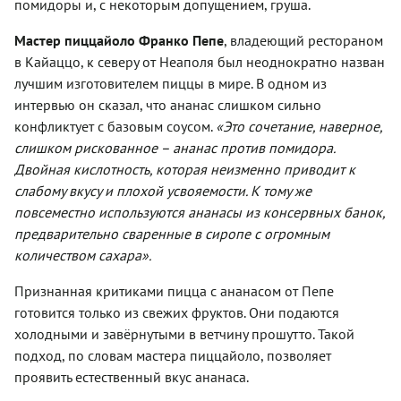
помидоры и, с некоторым допущением, груша.
Мастер пиццайоло Франко Пепе
, владеющий рестораном
в Кайаццо, к северу от Неаполя был неоднократно назван
лучшим изготовителем пиццы в мире. В одном из
интервью он сказал, что ананас слишком сильно
конфликтует с базовым соусом.
«Это сочетание, наверное,
слишком рискованное – ананас против помидора.
Двойная кислотность, которая неизменно приводит к
слабому вкусу и плохой усвояемости. К тому же
повсеместно используются ананасы из консервных банок,
предварительно сваренные в сиропе с огромным
количеством сахара».
Признанная критиками пицца с ананасом от Пепе
готовится только из свежих фруктов. Они подаются
холодными и завёрнутыми в ветчину прошутто. Такой
подход, по словам мастера пиццайоло, позволяет
проявить естественный вкус ананаса.