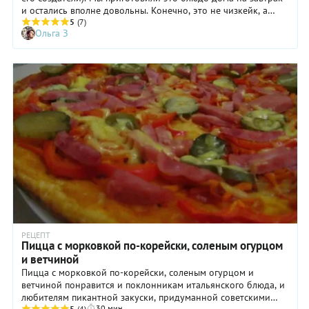
и остались вполне довольны. Конечно, это не чизкейк, а
только парафраз на его тему – внизу хлеб, а сверху
5
(7)
Ольга З
молочная начинка с ягодами. Но было вкусно.
РЕЦЕПТ
Пицца с морковкой по-корейски, соленым огурцом
и ветчиной
Пицца с морковкой по-корейски, соленым огурцом и
ветчиной понравится и поклонникам итальянского блюда, и
любителям пикантной закуски, придуманной советскими
30 мин
5
(4)