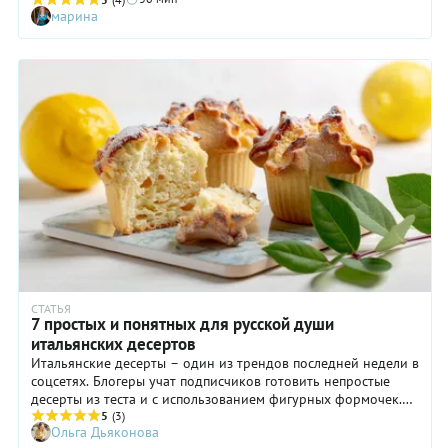
корейцами. Для этой оригинальной выпечки в рецепте ниже
марина
предлагается взять обычное дрожжевое тесто, как для
пирожков. А уж как раскатать его — в тонкий пласт или
сделать основу потолще — решайте сами. В любом случае
получится вкусно! Уверены, этот рецепт не раз выручит вас в
будни или выходные, когда нужно будет быстро
организовать выпечку, чтобы угостить близких или внезапно
нагрянувших гостей. Все ингредиенты для этой «итальянско-
корейской» пиццы доступны.
СТАТЬЯ
7 простых и понятных для русской души
итальянских десертов
Итальянские десерты – один из трендов последней недели в
соцсетях. Блогеры учат подписчиков готовить непростые
десерты из теста и с использованием фигурных формочек.
Мы поддались тренду и предлагаем вам приготовить один
5
(3)
Ольга Дьяконова
из семи простых итальянских десертов, проверенных нами.