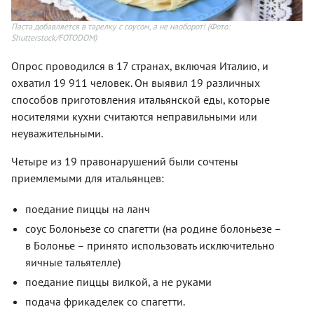
Паста добавляется в тарелку с соусом, а не наоборот!
(Фото:
Shutterstock/FOTODOM)
Опрос проводился в 17 странах, включая Италию, и
охватил 19 911 человек. Он выявил 19 различных
способов приготовления итальянской еды, которые
носителями кухни считаются неправильными или
неуважительными.
Четыре из 19 правонарушений были сочтены
приемлемыми для итальянцев:
поедание пиццы на ланч
соус Болоньезе со спагетти (на родине болоньезе –
в Болонье – принято использовать исключительно
яичные тальятелле)
поедание пиццы вилкой, а не руками
подача фрикаделек со спагетти.