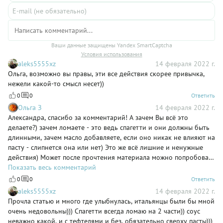
Ваши данные защищены Yandex SmartCaptcha
Условия использования
aleks5555xz
14 февраля 2022 г.
Ольга, возможно вы правы, эти все действия скорее привычка,
нежели какой-то смысл несет))
0
0
Ответить
Ольга З
14 февраля 2022 г.
Александра, спасибо за комментарий! А зачем Вы всё это
делаете?) зачем ломаете - это ведь спагетти и они должны быть
длинными, зачем масло добавляете, если оно никак не влияют на
пасту - слипнется она или нет) Это же всё лишние и ненужные
действия) Может после прочтения материала можно попробовать
не делать это) А потом и пасту класть в соус)
Показать весь комментарий
0
0
Ответить
aleks5555xz
14 февраля 2022 г.
Прочла статью и много где улыбнулась, итальянцы были бы мной
очень недовольны))) Спагетти всегда ломаю на 2 части)) соус
неважно какой, и с тефтелями и без, обязательно сверху пасты)))