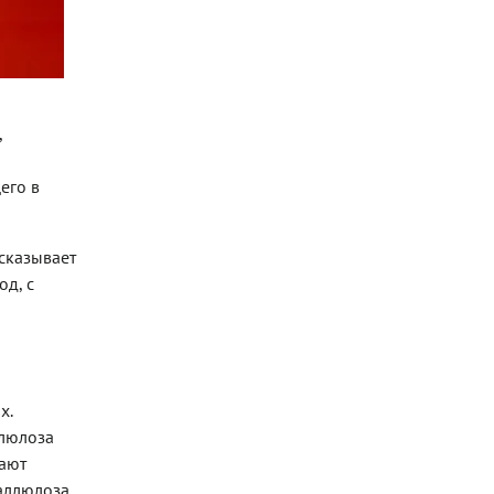
,
его в
сказывает
од, с
х.
ллюлоза
лают
 аллюлоза