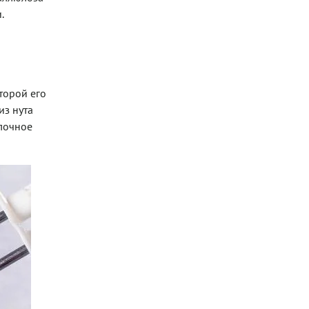
.
оторой его
из нута
олочное