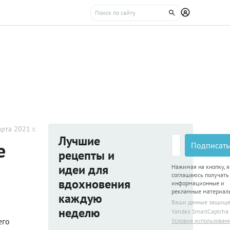
рта 2021 г.
Лучшие
е
Подписать
рецепты и
идеи для
Нажимая на кнопку, я
соглашаюсь получать
вдохновения
информационные и
рекламные материал
каждую
Ваши данные защищ
неделю
Yandex SmartCaptcha
его
Условия использован