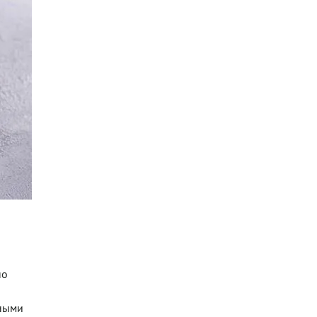
но
вными