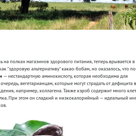
 на полках магазинов здорового питания, теперь врывается в
ак "здоровую альтернативу" какао-бобам, но оказалось, что п
ин
— нестандартную аминокислоту, которая необходима для
ю очередь, вегетарианцам, которые могут страдать от дефицита
ения, например, коллагена. Также кэроб содержит много клет
белка. При этом он сладкий и низкокалорийный — идеальный ин
ов.