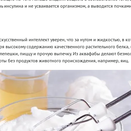
нь инсулина и не усваивается организмом, а выводится почками
скусственный интеллект уверен, что за нутом и жидкостью, в к
ря высокому содержанию качественного растительного белка, 
т лепешки, пиццу и прочую выпечку. Из аквафабы делают безм
рты без продуктов животного происхождения, например, яиц.