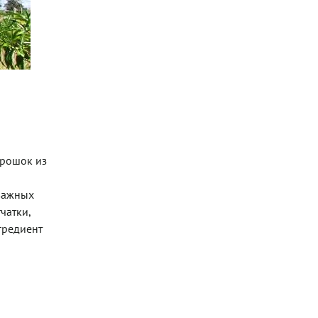
орошок из
 важных
чатки,
гредиент