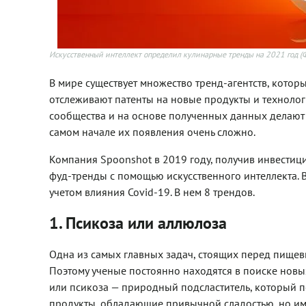
Искусственный интеллект определил кулинарные тренды на 2021 год
(
В мире существует множество тренд-агентств, кото
отслеживают патенты на новые продукты и техноло
сообщества и на основе полученных данных делают 
самом начале их появления очень сложно.
Компания Spoonshot в 2019 году, получив инвестиц
фуд-тренды с помощью искусственного интеллекта. 
учетом влияния Covid-19. В нем 8 трендов.
1. Псикоза или аллюлоза
Одна из самых главных задач, стоящих перед пищев
Поэтому ученые постоянно находятся в поиске новы
или псикоза — природный подсластитель, который 
продукты, обладающие привычной сладостью, но име