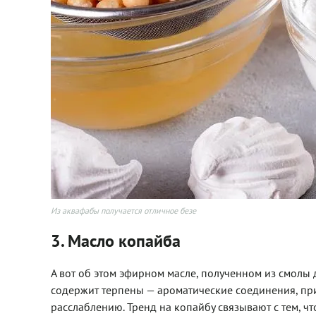
Из аквафабы получается отличное безе
3. Масло копайба
А вот об этом эфирном масле, полученном из смолы 
содержит терпены —
ароматические соединения, п
расслаблению. Тренд на копайбу связывают с тем, ч