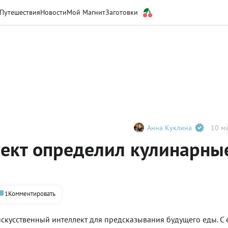
Путешествия
Новости
Мой Магнит
Заготовки
Анна Куклина
10 ма
лект определил кулинарны
1
Комментировать
скусственный интеллект для предсказывания будущего еды. С 