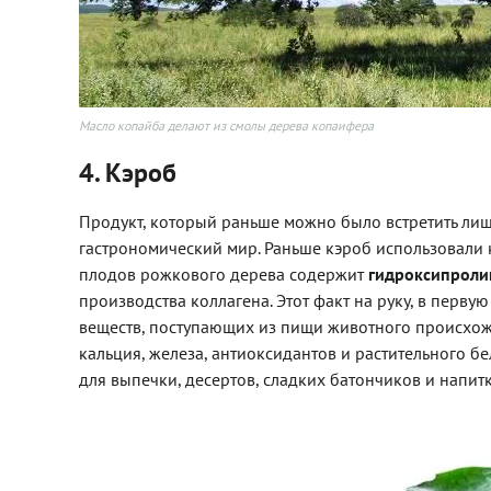
Масло копайба делают из смолы дерева копаифера
4. Кэроб
Продукт, который раньше можно было встретить лишь
гастрономический мир. Раньше кэроб использовали к
плодов рожкового дерева содержит
гидроксипрол
производства коллагена. Этот факт на руку, в перву
веществ, поступающих из пищи животного происхожд
кальция, железа, антиоксидантов и растительного 
для выпечки, десертов, сладких батончиков и напитк