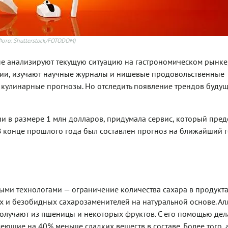
Фото: Shutterstock/FOTODOM)
рые анализируют текущую ситуацию на гастрономическом рынке
гии, изучают научные журналы и нишевые продовольственные
кулинарные прогнозы. Но отследить появление трендов будущ
ии в размере 1 млн долларов, придумала сервис, который пред
В конце прошлого года был составлен прогноз на ближайший г
ыми технологами — ограничение количества сахара в продукта
х и безобидных сахарозаменителей на натуральной основе. А
получают из пшеницы и некоторых фруктов. С его помощью де
ющие на 40% меньше сладких веществ в составе. Более того,