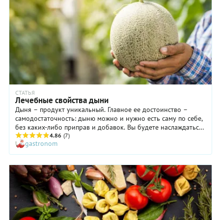
СТАТЬЯ
Лечебные свойства дыни
Дыня – продукт уникальный. Главное ее достоинство –
самодостаточность: дыню можно и нужно есть саму по себе,
без каких-либо приправ и добавок. Вы будете наслаждаться
волшебным вкусом и ароматом, а тем временем ваша кожа
4.86
(7)
gastronom
будет разглаживаться и молодеть, волосы и ногти –
укрепляться, настроение – улучшаться.