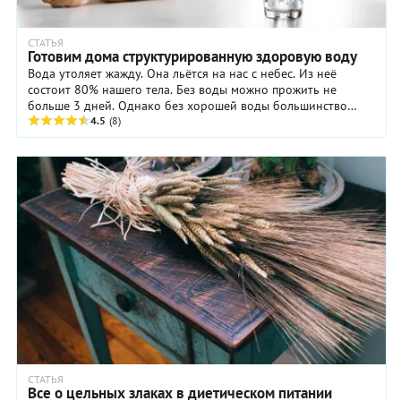
СТАТЬЯ
Готовим дома структурированную здоровую воду
Вода утоляет жажду. Она льётся на нас с небес. Из неё
состоит 80% нашего тела. Без воды можно прожить не
больше 3 дней. Однако без хорошей воды большинство
людей живет годами и даже десятилетиями, не ведая о том,
4.5
(8)
что им доступна другая жизнь – гораздо лучшего качества.
СТАТЬЯ
Все о цельных злаках в диетическом питании