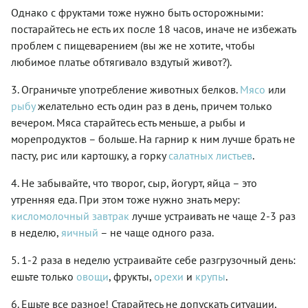
Однако с фруктами тоже нужно быть осторожными:
постарайтесь не есть их после 18 часов, иначе не избежать
проблем с пищеварением (вы же не хотите, чтобы
любимое платье обтягивало вздутый живот?).
3. Ограничьте употребление животных белков.
Мясо
или
рыбу
желательно есть один раз в день, причем только
вечером. Мяса старайтесь есть меньше, а рыбы и
морепродуктов – больше. На гарнир к ним лучше брать не
пасту, рис или картошку, а горку
салатных листьев
.
4. Не забывайте, что творог, сыр, йогурт, яйца – это
утренняя еда. При этом тоже нужно знать меру:
кисломолочный завтрак
лучше устраивать не чаще 2-3 раз
в неделю,
яичный
– не чаще одного раза.
5. 1-2 раза в неделю устраивайте себе разгрузочный день:
ешьте только
овощи
, фрукты,
орехи
и
крупы
.
6. Ешьте все разное! Старайтесь не допускать ситуации,