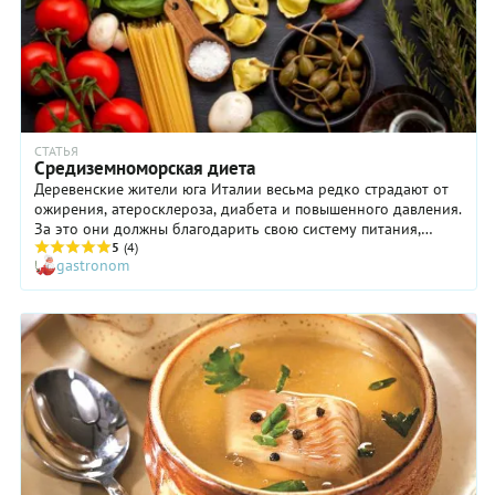
СТАТЬЯ
Средиземноморская диета
Деревенские жители юга Италии весьма редко страдают от
ожирения, атеросклероза, диабета и повышенного давления.
За это они должны благодарить свою систему питания,
которую жители других стран назвали средиземноморской
5
(4)
gastronom
диетой.