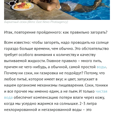
Бархатный сезон
(Фото: East News Photoagency)
Итак, повторение пройденного: как правильно загорать?
Всем известно: чтобы загореть, надо проводить на солнце
гораздо больше времени, чем обычно. Это обстоятельство
требует особого внимания к количеству и качеству
выпиваемой жидкости. Главное правило – много пить,
причем не чего-нибудь, а обычной, самой простой
воды
.
Почему ни соки, ни газировка не подойдут? Потому, что
любое питьё, которое имеет вкус и цвет, запускает в
нашем организме механизмы пищеварения. Соки, тоники
и все прочее мы именно едим, а не пьем. И только
чистая
вода
обеспечит компенсацию потери влаги через кожу,
когда мы усердно жаримся на солнышке. 2-3 литра
нехлорированной и негазированной воды – это