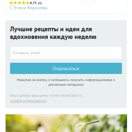
собственное здоровье, сделанные своими руками овощные
4.75
(4)
Елена Федосеева
и фруктовые «закрутки» и «засушки», много дороже
продукции известных марок.
Лучшие рецепты и идеи для
вдохновения каждую неделю
Подписаться
Нажимая на кнопку, я соглашаюсь получать информационные и
рекламные материалы
Ваши данные защищены Yandex SmartCaptcha
Условия использования