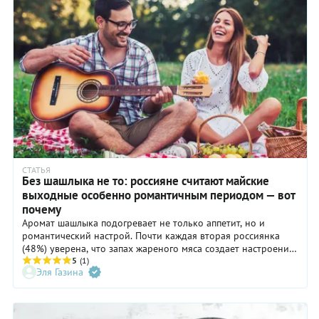
СТАТЬЯ
Без шашлыка не то: россияне считают майские
выходные особенно романтичным периодом — вот
почему
Аромат шашлыка подогревает не только аппетит, но и
романтический настрой. Почти каждая вторая россиянка
(48%) уверена, что запах жареного мяса создает настроение
для флирта. Лишь 12% женщин остались к нему
5
(1)
Эля Газина
равнодушны.