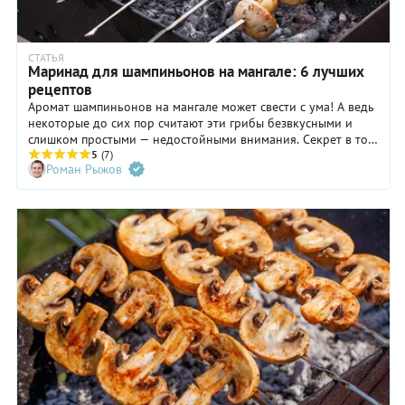
СТАТЬЯ
Маринад для шампиньонов на мангале: 6 лучших
рецептов
Аромат шампиньонов на мангале может свести с ума! А ведь
некоторые до сих пор считают эти грибы безвкусными и
слишком простыми — недостойными внимания. Секрет в том,
что перед запеканием шампиньоны следует поместить в
5
(7)
Роман Рыжов
маринад — они как губка впитают в себя вкусы и ароматы
специй и приправ. А чтобы грибы на решетке не сгорели и
остались сочными, нужно знать и соблюдать температурный
режим. Но давайте обо всем по порядку.