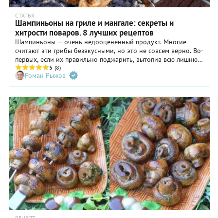
СТАТЬЯ
Шампиньоны на гриле и мангале: секреты и
хитрости поваров. 8 лучших рецептов
Шампиньоны — очень недооцененный продукт. Многие
считают эти грибы безвкусными, но это не совсем верно. Во-
первых, если их правильно поджарить, вытопив всю лишнюю
жидкость и карамелизовав, то появляется ощутимый
5
(8)
Роман Рыжов
грибной вкус. А во-вторых, шампиньоны — это
отличная «губка» по текстуре, их можно замариновать,
придав всевозможные вкусы при помощи разных уксусов,
приправ, специй, и тогда уже использовать в качестве
основного ингредиента для большого количества блюд.
РЕЦЕПТ