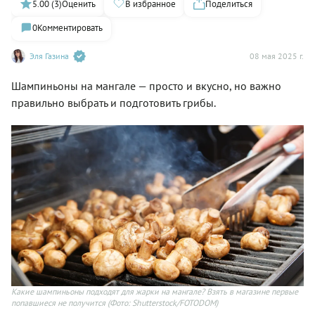
5.00 (3)
Оценить
В избранное
Поделиться
0
Комментировать
Эля Газина
08 мая 2025 г.
Шампиньоны на мангале — просто и вкусно, но важно
правильно выбрать и подготовить грибы.
Какие шампиньоны подходят для жарки на мангале? Взять в магазине первые
попавшиеся не получится
(Фото: Shutterstock/FOTODOM)