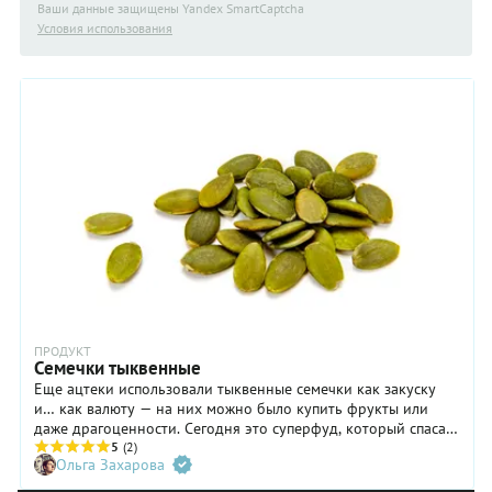
Ваши данные защищены Yandex SmartCaptcha
Условия использования
ПРОДУКТ
Семечки тыквенные
Еще ацтеки использовали тыквенные семечки как закуску
и… как валюту — на них можно было купить фрукты или
даже драгоценности. Сегодня это суперфуд, который спасает
сердце, иммунитет и ЖКТ! Всего горстка семян покрывает до
5
(2)
Ольга Захарова
80% дневной нормы цинка и магния. В нашем гиде
рассказываем, как выбрать, сохранить и выжать максимум