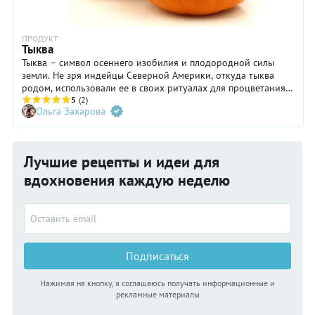
ПРОДУКТ
Тыква
Тыква – символ осеннего изобилия и плодородной силы
земли. Не зря индейцы Северной Америки, откуда тыква
родом, использовали ее в своих ритуалах для процветания и
изобилия. В китайской системе Фэн-шуй с помощью тыквы
5
(2)
Ольга Захарова
привлекают в дом достаток и благополучие. Так что тыква —
это больше чем суп, пирог или каша.
Лучшие рецепты и идеи для
вдохновения каждую неделю
Подписаться
Нажимая на кнопку, я соглашаюсь получать информационные и
рекламные материалы