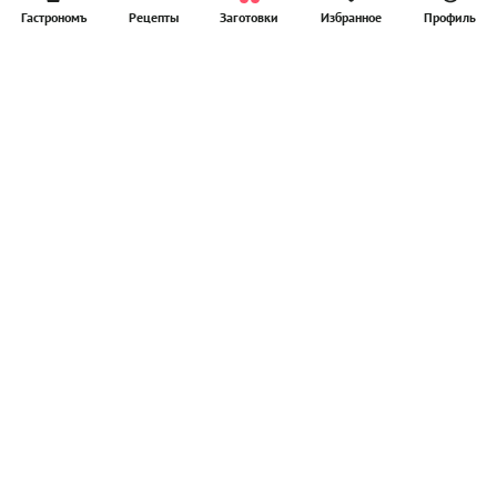
Гастрономъ
Рецепты
Заготовки
Избранное
Профиль
Главная
Рецепты
Продукты
Здоровье
Путешествия
Рестораны
Новости
Реклама в ООО "Гастроном Медиа"