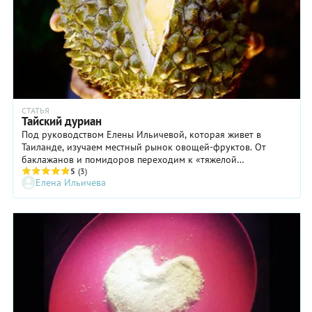
СТАТЬЯ
Тайский дуриан
Под руководством Елены Ильичевой, которая живет в
Таиланде, изучаем местный рынок овощей-фруктов. От
баклажанов и помидоров переходим к «тяжелой
артиллерии»: выбираем дуриан – прекрасный и ужасный
5
(3)
Елена Ильичева
одновременно.