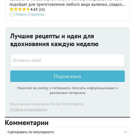
подойдет для приготовления любого вида выпечки, сладкой
и несладкой, с начинкой и без нее. Секретами и хитростями
4.63
(16)
Алена Спирина
делится знатный хлебопек и фудблогер Алена Спирина.
Лучшие рецепты и идеи для
вдохновения каждую неделю
Подписаться
Нажимая на кнопку, я соглашаюсь получать информационные и
рекламные материалы
Ваши данные защищены Yandex SmartCaptcha
Условия использования
Комментарии
Сортировать по популярности