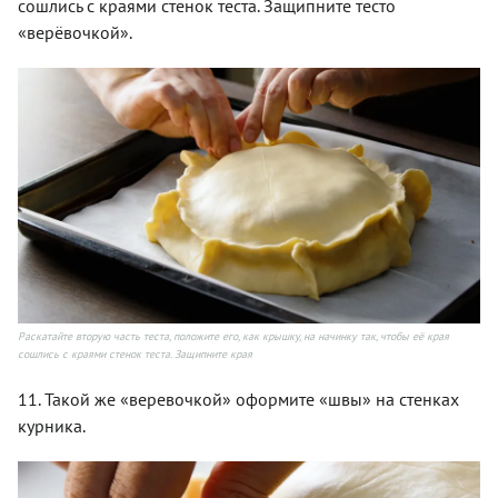
сошлись с краями стенок теста. Защипните тесто
«верёвочкой».
Раскатайте вторую часть теста, положите его, как крышку, на начинку так, чтобы её края
сошлись с краями стенок теста. Защипните края
11. Такой же «веревочкой» оформите «швы» на стенках
курника.