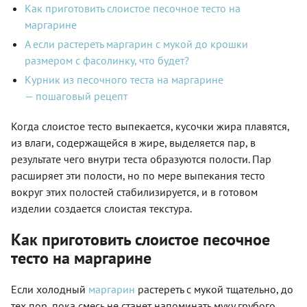
Как приготовить слоистое песочное тесто на
Пе
маргарине
А если растереть маргарин с мукой до крошки
размером с фасолинку, что будет?
Курник из песочного теста на маргарине
— пошаговый рецепт
Когда слоистое тесто выпекается, кусочки жира плавятся,
из влаги, содержащейся в жире, выделяется пар, в
результате чего внутри теста образуются полости. Пар
расширяет эти полости, но по мере выпекания тесто
вокруг этих полостей стабилизируется, и в готовом
изделии создается слоистая текстура.
Как приготовить слоистое песочное
тесто на маргарине
Если холодный
маргарин
растереть с мукой тщательно, до
тех пор, пока смесь не станет напоминать муку грубого