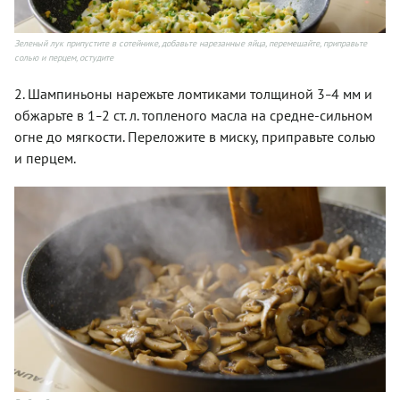
Зеленый лук припустите в сотейнике, добавьте нарезанные яйца, перемешайте, приправьте
солью и перцем, остудите
2. Шампиньоны нарежьте ломтиками толщиной 3
4 мм и
–
обжарьте в 1
2 ст. л. топленого масла на средне-сильном
–
огне до мягкости. Переложите в миску, приправьте солью
и перцем.