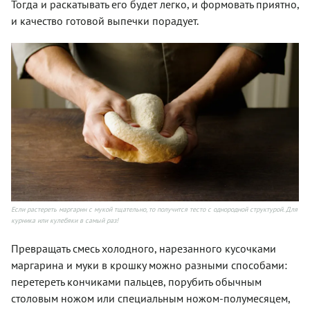
Тогда и раскатывать его будет легко, и формовать приятно,
и качество готовой выпечки порадует.
Если растереть маргарин с мукой тщательно, то получится тесто с однородной структурой. Для
курника или кулебяки в самый раз!
Превращать смесь холодного, нарезанного кусочками
маргарина и муки в крошку можно разными способами:
перетереть кончиками пальцев, порубить обычным
столовым ножом или специальным ножом-полумесяцем,