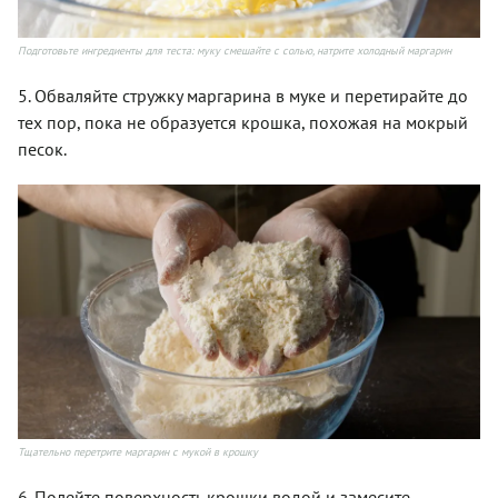
Подготовьте ингредиенты для теста: муку смешайте с солью, натрите холодный маргарин
5. Обваляйте стружку маргарина в муке и перетирайте до
тех пор, пока не образуется крошка, похожая на мокрый
песок.
Тщательно перетрите маргарин с мукой в крошку
6. Полейте поверхность крошки водой и замесите