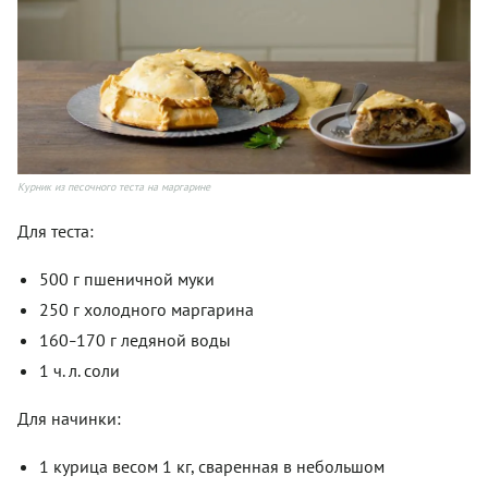
Курник из песочного теста на маргарине
Для теста:
500 г пшеничной муки
250 г холодного маргарина
160
170 г ледяной воды
–
1 ч. л. соли
Для начинки:
1 курица весом 1 кг, сваренная в небольшом