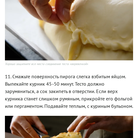
Хорошо защипните все места соединения теста «веревочкой»
11. Смажьте поверхность пирога слегка взбитым яйцом.
Выпекайте курник 45
50 минут. Тесто должно
–
зарумяниться, а сок закипеть в отверстии. Если верх
курника станет слишком румяным, прикройте его фольгой
или пергаментом. Подавайте теплым, с куриным бульоном.