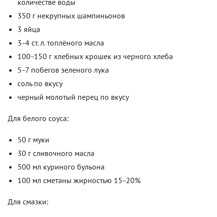
количестве воды
350 г некрупных шампиньонов
3 яйца
3
4 ст. л. топлёного масла
–
100
150 г хлебных крошек из черного хлеба
–
5
7 побегов зеленого лука
–
соль по вкусу
черный молотый перец по вкусу
Для белого соуса:
50 г муки
30 г сливочного масла
500 мл куриного бульона
100 мл сметаны жирностью 15
20%
–
Для смазки: