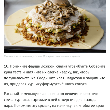
Выложите на тесто начинку слоями. Повторите слои, начиная с крошек
10. Примните фарши ложкой, слегка утрамбуйте. Соберите
края теста и натяните их слегка кверху, так, чтобы
получилась стенка. Соедините края надрезов и защипните
их, придавая курнику форму усечённого конуса.
Раскатайте меньшую часть теста по величине верхнего
среза курника, вырежьте в ней отверстие для выхода
пара. Положите эту крышку на начинку так, чтобы её края