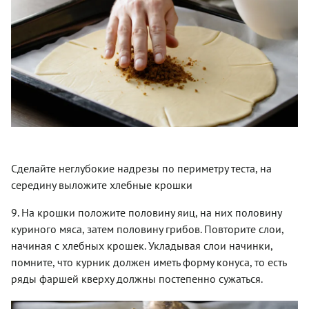
Сделайте неглубокие надрезы по периметру теста, на
середину выложите хлебные крошки
9. На крошки положите половину яиц, на них половину
куриного мяса, затем половину грибов. Повторите слои,
начиная с хлебных крошек. Укладывая слои начинки,
помните, что курник должен иметь форму конуса, то есть
ряды фаршей кверху должны постепенно сужаться.