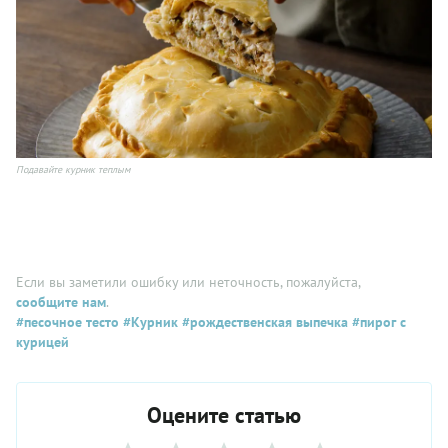
Подавайте курник теплым
Если вы заметили ошибку или неточность, пожалуйста,
сообщите нам
.
#песочное тесто
#Курник
#рождественская выпечка
#пирог с
курицей
Оцените статью