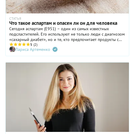
СТАТЬЯ
Что такое аспартам и опасен ли он для человека
Сегодня аспартам (E951) – один из самых известных
подсластителей. Его используют не только люди с диагнозом
«сахарный диабет», но и те, кто предпочитает продукты с
маркировками вроде «без сахара» или «минимум калорий».
5
(2)
Лариса Артеменко
Искусственный заменитель сахара входит в состав
газированных напитков, кондитерских изделий,
жевательной резинки, мармелада, а также используется как
низкокалорийная альтернатива сахару для горячих
напитков. Разбираемся, что собой представляет аспартам,
насколько он безопасен и стоит ли полностью заменять им
сахар.