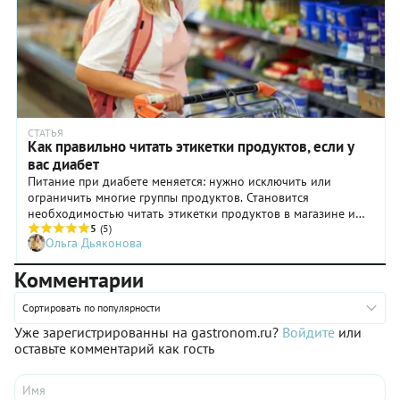
СТАТЬЯ
Как правильно читать этикетки продуктов, если у
вас диабет
Питание при диабете меняется: нужно исключить или
ограничить многие группы продуктов. Становится
необходимостью читать этикетки продуктов в магазине и
следить, чтобы случайно не съесть что-то не то. Мы
5
(5)
Ольга Дьяконова
расскажем, как правильно читать этикетки продуктов, если у
вас диабет или преддиабет.
Комментарии
Сортировать по популярности
Уже зарегистрированны на gastronom.ru?
Войдите
или
оставьте комментарий как гость