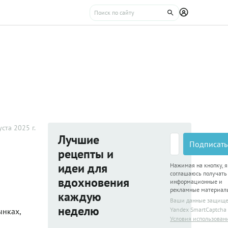
уста 2025 г.
Лучшие
Подписать
рецепты и
идеи для
Нажимая на кнопку, я
соглашаюсь получать
вдохновения
информационные и
рекламные материал
каждую
Ваши данные защищ
неделю
Yandex SmartCaptcha
ынках,
Условия использован