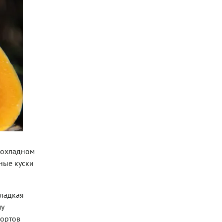
прохладном
ные куски
сладкая
му
сортов