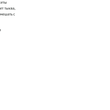
кеты
ет тыква,
смешать с
и