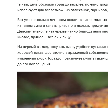
тыквы, дела обстояли гораздо веселее: помимо трад
используют для всевозможных запеканок, гарниров, 
Вот уже несколько лет тыква входит в число модных 
из тыквы супы и салаты, ризотто и ньокки, придумы
Действительно, тыква чрезвычайно благодатный овощ
кислое, пряное — все ей к лицу!
На первый взгляд, покупать тыкву удобнее кусками:
хорошей тыквы достаточно выраженный собственный 
купленный кусок. Гораздо практичнее купить тыкву ц
до его воплощения.