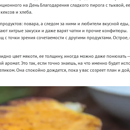
иционного на День Благодарения сладкого пирога с тыквой, е
кексов и хлеба.
продуктов: повара, а следом за ними и любители вкусной еды,
вают хитрые закуски и даже варят чатни и прочие конфитюры.
 с точки зрения сочетаемости с другими продуктами. Острое, 
 видно цвет мякоти, ее толщину, иногда можно даже понюхать —
аромат. Это так, если точно знаешь, на что именно будет исп
еликом. Она спокойно дождется, пока у вас созреет план и дой