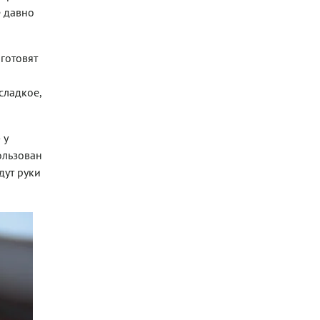
е давно
 готовят
сладкое,
 у
ользован
дут руки