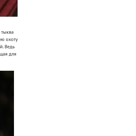
, тыква
ую охоту
й. Ведь
ящая для