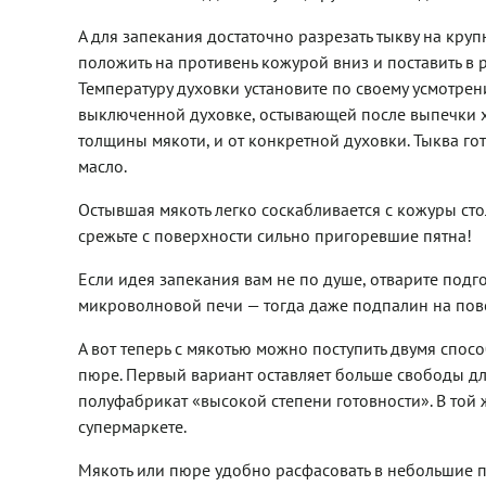
А для запекания достаточно разрезать тыкву на круп
положить на противень кожурой вниз и поставить в р
Температуру духовки установите по своему усмотрен
выключенной духовке, остывающей после выпечки хл
толщины мякоти, и от конкретной духовки. Тыква гот
масло.
Остывшая мякоть легко соскабливается с кожуры ст
срежьте с поверхности сильно пригоревшие пятна!
Если идея запекания вам не по душе, отварите подг
микроволновой печи — тогда даже подпалин на пове
А вот теперь с мякотью можно поступить двумя спосо
пюре. Первый вариант оставляет больше свободы дл
полуфабрикат «высокой степени готовности». В то
супермаркете.
Мякоть или пюре удобно расфасовать в небольшие 