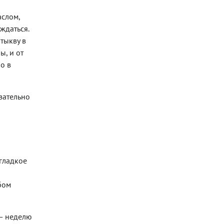
аслом,
ждаться.
тыкву в
ы, и от
о в
зательно
 гладкое
бом
 — неделю