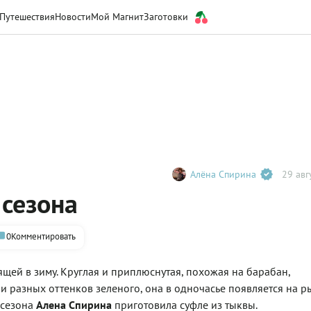
Путешествия
Новости
Мой Магнит
Заготовки
Алёна Спирина
29 авг
 сезона
0
Комментировать
щей в зиму. Круглая и приплюснутая, похожая на барабан,
 и разных оттенков зеленого, она в одночасье появляется на р
 сезона
Алена Спирина
приготовила суфле из тыквы.