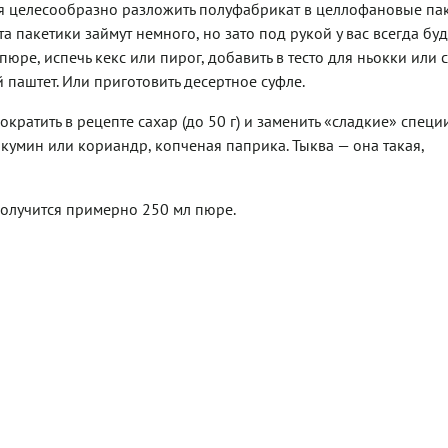
ия целесообразно разложить полуфабрикат в целлофановые па
 пакетики займут немного, но зато под рукой у вас всегда буд
юре, испечь кекс или пирог, добавить в тесто для ньокки или 
паштет. Или приготовить десертное суфле.
ократить в рецепте сахар (до 50 г) и заменить «сладкие» специ
кумин или кориандр, копченая паприка. Тыква — она такая,
получится примерно 250 мл пюре.