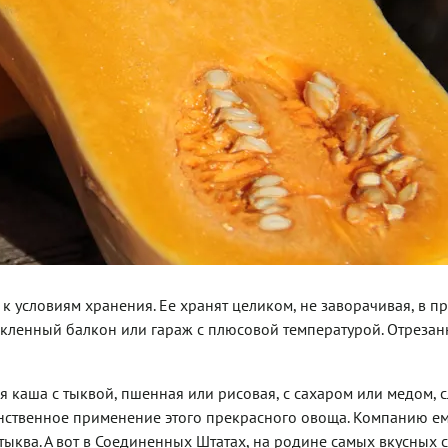
к условиям хранения. Ее хранят целиком, не заворачивая, в 
текленный балкон или гараж с плюсовой температурой. Отрезан
 каша с тыквой, пшенная или рисовая, с сахаром или медом, 
динственное применение этого прекрасного овоща. Компанию е
 тыква. А вот в Соединенных Штатах, на родине самых вкусных 