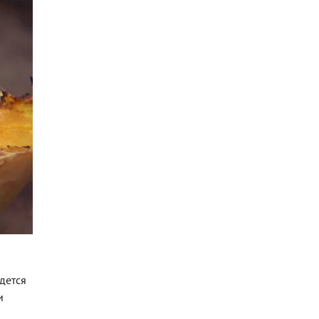
идется
и