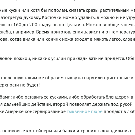
ные куски или хотя бы пополам, смазать срезы растительным м
азогретую духовку. Косточки можно удалить, в можно и не утру
ию, от 160 до 200 градусов по Цельсию. Можно вообще запечь 
еба, например. Время приготовления зависит и от температур
ова, когда вилка или кончик ножа входят в мякоть легко, словн
оловой ложкой, никаких усилий прикладывать не придется. Обя
отовленную таким же образом тыкву на пару или приготовьте в
рхности не будет!
бами: либо оставить ее кусками, либо обработать блендером в
я дальнейших действий, второй позволяет держать под рукой
й же Америке консервированное
тыквенное пюре
продают в лю
пластиковые контейнеры или банки и хранить в холодильнике