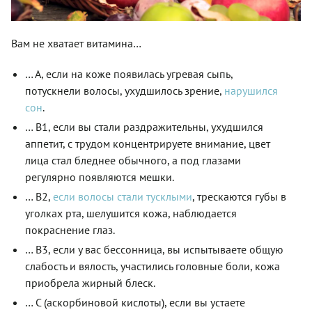
Вам не хватает витамина…
… А, если на коже появилась угревая сыпь,
потускнели волосы, ухудшилось зрение,
нарушился
сон
.
… B1, если вы стали раздражительны, ухудшился
аппетит, с трудом концентрируете внимание, цвет
лица стал бледнее обычного, а под глазами
регулярно появляются мешки.
… B2,
если волосы стали тусклыми
, трескаются губы в
уголках рта, шелушится кожа, наблюдается
покраснение глаз.
… В3, если у вас бессонница, вы испытываете общую
слабость и вялость, участились головные боли, кожа
приобрела жирный блеск.
… С (аскорбиновой кислоты), если вы устаете