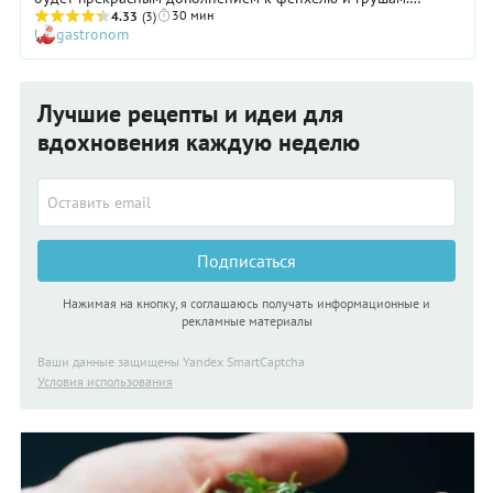
30 мин
Крупные виноградины нужно разрезать пополам, а косточки
4.33
(3)
gastronom
удалить.
Лучшие рецепты и идеи для
вдохновения каждую неделю
Подписаться
Нажимая на кнопку, я соглашаюсь получать информационные и
рекламные материалы
Ваши данные защищены Yandex SmartCaptcha
Условия использования