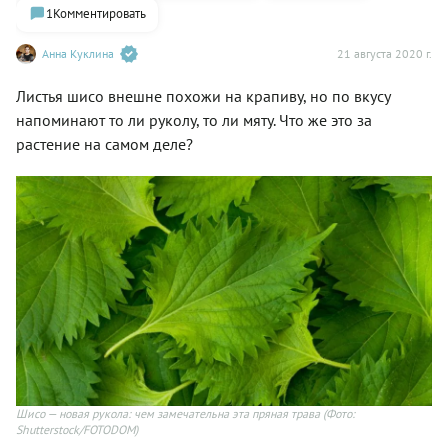
1
Комментировать
Анна Куклина
21 августа 2020 г.
Листья шисо внешне похожи на крапиву, но по вкусу
напоминают то ли руколу, то ли мяту. Что же это за
растение на самом деле?
Шисо — новая рукола: чем замечательна эта пряная трава
(Фото:
Shutterstock/FOTODOM)