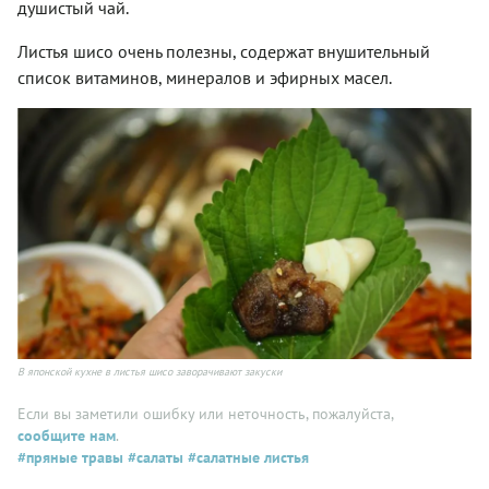
душистый чай.
Листья шисо очень полезны, содержат внушительный
список витаминов, минералов и эфирных масел.
В японской кухне в листья шисо заворачивают закуски
Если вы заметили ошибку или неточность, пожалуйста,
сообщите нам
.
#пряные травы
#салаты
#салатные листья