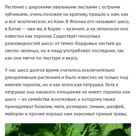
Растение с широкими овальными листьями с острыми
зубчиками, очень похожее на крапиву, пришло к нам, как
и все экзотическое, из Азии. В Японии его называют шисо,
в Китае — чжи ма, в Корее — ккэннип, а на латинском оно
известно как перилла. Существует несколько
разновидностей шисо: от темно-бордовых листьев до
светло-зеленых, но в пищу употребляют последние, так
как они мягче по текстуре и вкусу.
У нас шисо долгое время считалось исключительно
декоративным растением и было известно не только под
именем перилла, но и как японская петрушка. Хотя к
петрушке она никакого отношения не имеет: перилла или
шисо — из семейства яснотковые, к которому также
принадлежат базилик, мята, розмарин, тимьян, шалфей,
майоран и прочие хорошо нам знакомые пряные травы.