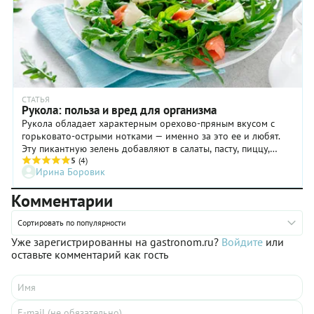
СТАТЬЯ
Рукола: польза и вред для организма
Рукола обладает характерным орехово-пряным вкусом с
горьковато-острыми нотками — именно за это ее и любят.
Эту пикантную зелень добавляют в салаты, пасту, пиццу,
подают с томатами, сырами, орехами и яйцами. Чем полезна
5
(4)
Ирина Боровик
и может быть вредна эта ароматная горчичная трава? И
какие блюда с ней можно приготовить? Рассказываем в
Комментарии
нашей статье.
Сортировать по популярности
Уже зарегистрированны на gastronom.ru?
Войдите
или
оставьте комментарий как гость