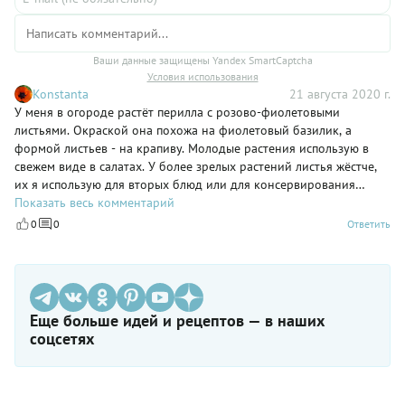
Ваши данные защищены Yandex SmartCaptcha
Условия использования
Konstanta
21 августа 2020 г.
У меня в огороде растёт перилла с розово-фиолетовыми
листьями. Окраской она похожа на фиолетовый базилик, а
формой листьев - на крапиву. Молодые растения использую в
свежем виде в салатах. У более зрелых растений листья жёстче,
их я использую для вторых блюд или для консервирования
огурцов и помидоров.
Показать весь комментарий
0
0
Ответить
Еще больше идей и рецептов — в наших
соцсетях