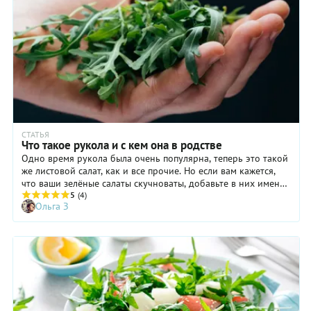
СТАТЬЯ
Что такое рукола и с кем она в родстве
Одно время рукола была очень популярна, теперь это такой
же листовой салат, как и все прочие. Но если вам кажется,
что ваши зелёные салаты скучноваты, добавьте в них именно
руколу. Она точно оживит блюдо, потому что ей было так на
5
(4)
Ольга З
роду написано.