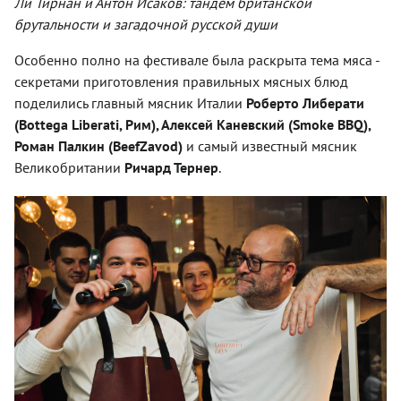
Ли Тирнан и Антон Исаков: тандем британской
брутальности и загадочной русской души
Особенно полно на фестивале была раскрыта тема мяса -
секретами приготовления правильных мясных блюд
поделились главный мясник Италии
Роберто Либерати
(Bottega Liberati, Рим), Алексей Каневский (Smoke BBQ),
Роман Палкин (BeefZavod)
и самый известный мясник
Великобритании
Ричард Тернер
.