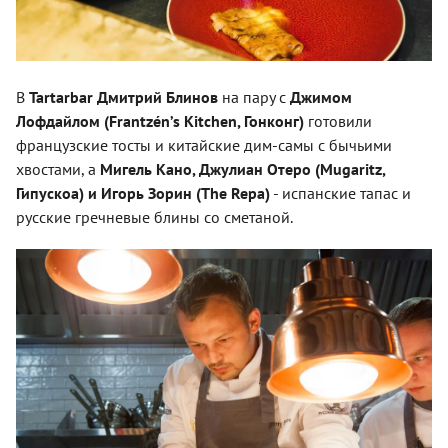
В
Tartarbar
Дмитрий Блинов
на пару с
Джимом
Лофдайлом (Frantzén’s Kitchen, Гонконг)
готовили
французские тосты и китайские дим-самы с бычьими
хвостами, а
Мигель Кано, Джулиан Отеро (Mugaritz,
Гипускоа) и Игорь Зорин (The Repa)
- испанские тапас и
русские гречневые блины со сметаной.