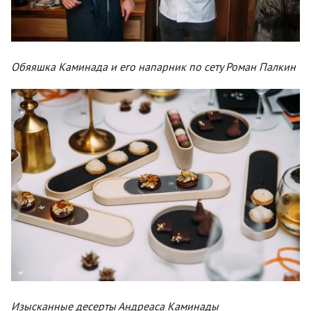
Обяяшка Каминада и его напарник по сету Роман Палкин
Изысканные десерты Андреаса Каминады