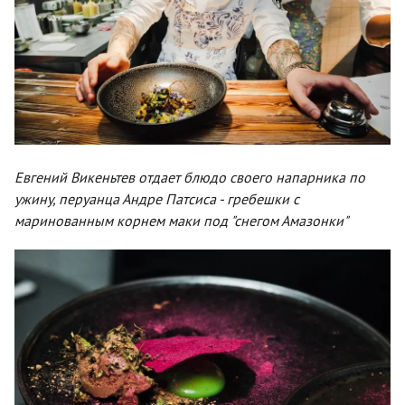
Евгений Викеньтев отдает блюдо своего напарника по
ужину, перуанца Андре Патсиса - гребешки с
маринованным корнем маки под "снегом Амазонки"