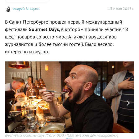
Андрей Захарин
13 июля 2017 г.
В Санкт-Петербурге прошел первый международный
фестиваль
Gourmet Days
, в котором приняли участие 18
шеф-поваров со всего мира. А также пару десятков
журналистов и более тысячи гостей. Было весело,
интересно и вкусно.
фестиваль Gourmet days
(Фото: ООО «Издательский дом «Гастроном»)
фе