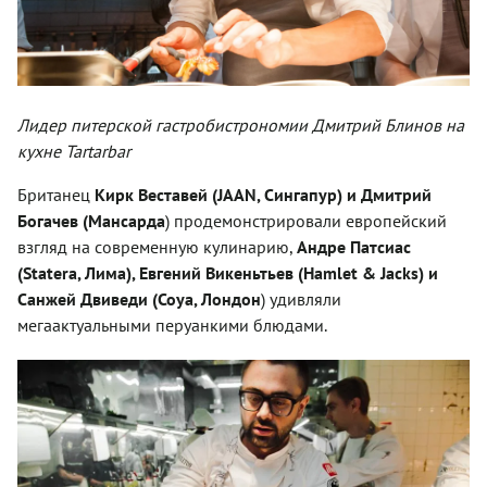
Лидер питерской гастробистрономии Дмитрий Блинов на
кухне Tartarbar
Британец
Кирк Веставей (JAAN, Сингапур) и Дмитрий
Богачев (Мансарда
) продемонстрировали европейский
взгляд на современную кулинарию,
Андре Патсиас
(Statera, Лима), Евгений Викеньтьев (Hamlet & Jacks) и
Санжей Двиведи (Coya, Лондон
) удивляли
мегаактуальными перуанкими блюдами.