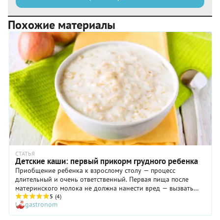
Похожие материалы
СТАТЬЯ
Детские каши: первый прикорм грудного ребенка
Приобщение ребенка к взрослому столу — процесс
длительный и очень ответственный. Первая пища после
материнского молока не должна нанести вред — вызвать
дисбактериоз, аллергию или какую-нибудь другую
5
(4)
gastronom
неприятную реакцию детского организма. Поэтому чаше
всего первым прикормом становятся овощные пюре и