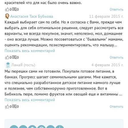
красителей что для нас было очень важно.
0
0
Ответить
Анастасия Тася Бубнова
11 февраля 2015 г.
Каждый выбирает сам по себе. Но я согласна с Вами, прежде чем
выбрать для себя оптимальное решение, следует рассмотреть все
варианты, не всегда покупное, значит, неполезно, мол, домашнее
- оно всегда лучше. Можно посоветоваться с "бывалыми" мамами,
оценить рекомендации, поэкспериментировать, что малышу
больше нравится - и уже определиться.
Показать весь комментарий
0
0
Ответить
ЛанаЯ (гость)
4 февраля 2015 г.
Мы пюрешки сами не готовили. Покупали готовое питание, в
банках. Прогресс шагает семимильными шагами. Мне кажется,
что специально разработанное детское питание намного лучше
и полезнее, чем собственноручно приготовленное. Вот в
Бибиколь пюре, помимо фруктов или овощей еще и витамины с
минералами содержатся.
Показать весь комментарий
0
0
Ответить