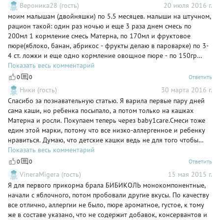
Вероника28 (гость)
20 июля 2016 г.
моим малышам (двойняшки) по 5.5 месяцев. малыши на штучном,
рацион такой: один раз ночью и еще 3 раза днем смесь по
200мл 1 кормление смесь Матерна, по 170мл и фруктовое
пюре(яблоко, банан, абрикос - фрукты делаю в пароварке) по 3-
4 ст. ложки и еще одно кормление овощное пюре - по 150гр
овощи вареные -даю картофель, брокколи, цветную капусту,
Показать весь комментарий
кабачок, морковку и лук (перетирая добавляю половинку чайной
0
0
Ответить
ложки сливочного масла или подсолнечного) и фруктовый
Ники (гость)
30 марта 2016 г.
яблочный сок разбавленный с водичкой (одна ложка сока и 5
Спасибо за познавательную статью. Я варила первые пару дней
ложек водички)
сама каши, но ребенка посыпало, а потом только на кашках
Матерна и росли. Покупаем теперь через baby1care.Смеси тоже
едим этой марки, потому что все низко-аллергенное и ребенку
нравиться. Думаю, что детские кашки ведь не для того чтобы
время экономить, а все таки ради здоровья малышей.
Показать весь комментарий
0
0
Ответить
VineraMigera (гость)
15 мая 2015 г.
Я для первого прикорма брала БИБИКОЛЬ монокомпонентные,
начали с яблочного, потом пробовали другие вкусы. По качеству
все отлично, аллергии не было, пюре ароматное, густое, к тому
же в составе указано, что не содержит добавок, консервантов и