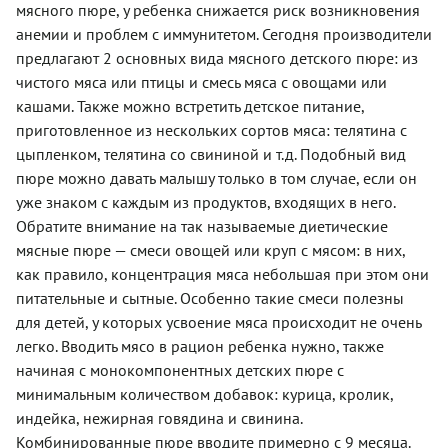
мясного пюре, у ребенка снижается риск возникновения
анемии и проблем с иммунитетом. Сегодня производители
предлагают 2 основных вида мясного детского пюре: из
чистого мяса или птицы и смесь мяса с овощами или
кашами. Также можно встретить детское питание,
приготовленное из нескольких сортов мяса: телятина с
цыпленком, телятина со свининой и т.д. Подобный вид
пюре можно давать малышу только в том случае, если он
уже знаком с каждым из продуктов, входящих в него.
Обратите внимание на так называемые диетические
мясные пюре — смеси овощей или круп с мясом: в них,
как правило, концентрация мяса небольшая при этом они
питательные и сытные. Особенно такие смеси полезны
для детей, у которых усвоение мяса происходит не очень
легко. Вводить мясо в рацион ребенка нужно, также
начиная с монокомпонентных детских пюре с
минимальным количеством добавок: курица, кролик,
индейка, нежирная говядина и свинина.
Комбинированные пюре вводите примерно с 9 месяца.