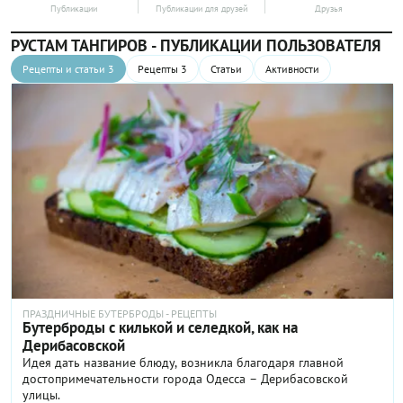
Публикации
Публикации для друзей
Друзья
РУСТАМ ТАНГИРОВ - ПУБЛИКАЦИИ ПОЛЬЗОВАТЕЛЯ
Рецепты и статьи 3
Рецепты 3
Статьи
Активности
ПРАЗДНИЧНЫЕ БУТЕРБРОДЫ - РЕЦЕПТЫ
Бутерброды с килькой и селедкой, как на
Дерибасовской
Идея дать название блюду, возникла благодаря главной
достопримечательности города Одесса – Дерибасовской
улицы.