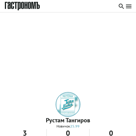
Рустам Тангиров
Новичок
25.99
3
0
0