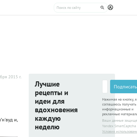
бря 2015 г.
Лучшие
Подписать
рецепты и
идеи для
Нажимая на кнопку, я
соглашаюсь получать
вдохновения
информационные и
рекламные материал
каждую
н'вуд и,
Ваши данные защищ
неделю
Yandex SmartCaptcha
Условия использован