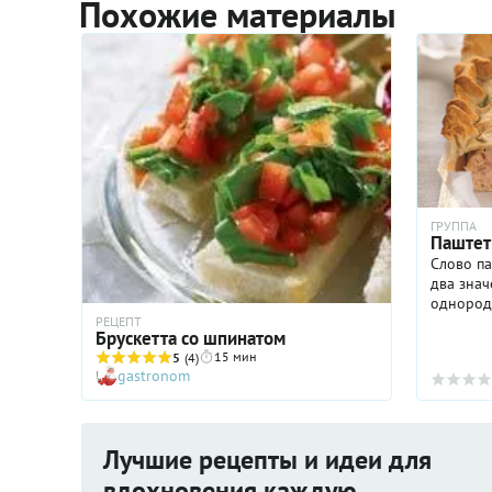
Похожие материалы
ГРУППА
Паште
Слово п
два знач
однородн
дичи, ов
РЕЦЕПТ
Брускетта со шпинатом
пригото
15 мин
5
(4)
Второй п
gastronom
из мяса, .
Лучшие рецепты и идеи для
вдохновения каждую