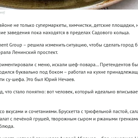
ия)
айоне не только супермаркеты, химчистки, детские площадки, 
ие заведения пока находятся в пределах Садового кольца.
nt Group – решила изменить ситуацию, чтобы сделать город 
брала Ленинский проспект.
ериментировали с меню, искали шеф-повара... Претендентов бы
аходился буквально под боком – работал на кухне принадлежащ
ти су-шефа. Это был Юрий Нечаев.
 что стало понятно: вот человек, который идеально вписывае
о вкусами и сочетаниями. Брускетта с трюфельной пастой, сала
 салат с печёной грушей, творожным сыром и ржаными гренками
блюда.