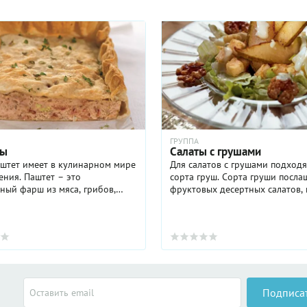
ГРУППА
ты
Салаты с грушами
аштет имеет в кулинарном мире
Для салатов с грушами подход
ения. Паштет – это
сорта груш. Сорта груши посла
ый фарш из мяса, грибов,
фруктовых десертных салатов,
ощей или печенки,
сладкие — для салатов закусочн
вленный особым образом.
что заправляются растительны
аштет – это пирог с начинкой
уксусом, ...
..
Подписа