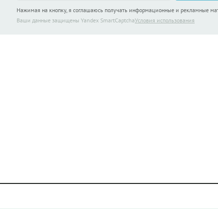
Нажимая на кнопку, я соглашаюсь получать информационные и рекламные м
Ваши данные защищены Yandex SmartCaptcha
Условия использования