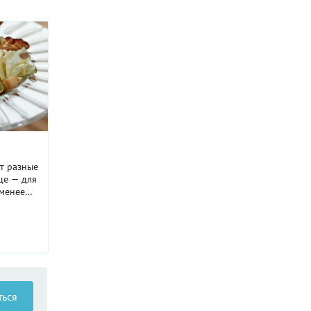
ят разные
ще — для
 менее
ых, тех,
м маслом,
ться