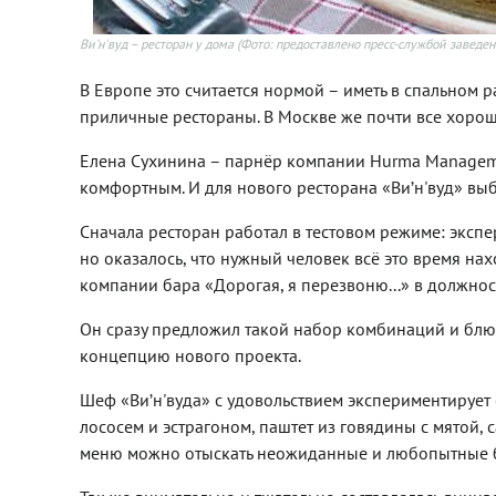
Ви’н'вуд – ресторан у дома
(Фото: предоставлено пресс-службой заведен
В Европе это считается нормой – иметь в спальном р
приличные рестораны. В Москве же почти все хорош
Елена Сухинина – парнёр компании Hurma Manageme
комфортным. И для нового ресторана «Ви’н'вуд» вы
Сначала ресторан работал в тестовом режиме: эксп
но оказалось, что нужный человек всё это время н
компании бара «Дорогая, я перезвоню...» в должнос
Он сразу предложил такой набор комбинаций и блюд,
концепцию нового проекта.
Шеф «Ви’н'вуда» с удовольствием экспериментирует с
лососем и эстрагоном, паштет из говядины с мятой,
меню можно отыскать неожиданные и любопытные 