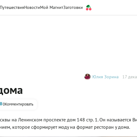
Путешествия
Новости
Мой Магнит
Заготовки
Юлия Зорина
17 дека
 дома
0
Комментировать
квы на Ленинском проспекте дом 148 стр. 1. Он называется Ви’
нием, которое сформирует моду на формат ресторан у дома.