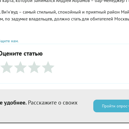
 карта, которой занимался Андрей Абрамов – бар-менеджер I l
о. Ви’н'вуд – самый стильный, спокойный и приятный район Май
ом, по задумке владельцев, должно стать для обитателей Москв
бщите нам
.
Оцените статью
е удобнее.
Расскажите о своих
Пройти опрос