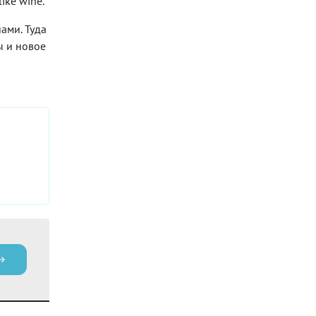
ike wine.
ами. Туда
ы и новое