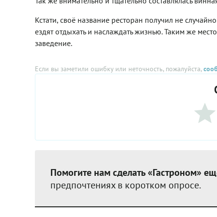
Так же внимательно и тщательно составлялась винная
Кстати, своё название ресторан получил не случайн
ездят отдыхать и наслаждать жизнью. Таким же мест
заведение.
Если вы заметили ошибку или неточность, пожалуйста,
соо
Помогите нам сделать «Гастроном» ещ
предпочтениях в коротком опросе.