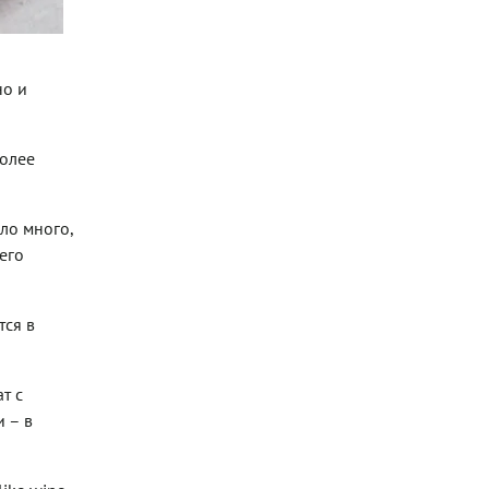
но и
более
ло много,
его
тся в
т с
 – в