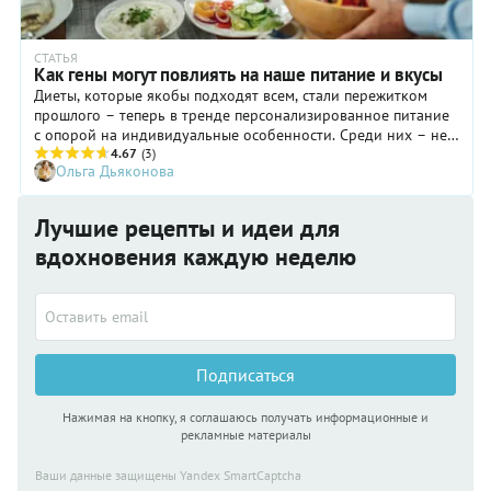
СТАТЬЯ
Как гены могут повлиять на наше питание и вкусы
Диеты, которые якобы подходят всем, стали пережитком
прошлого – теперь в тренде персонализированное питание
с опорой на индивидуальные особенности. Среди них – не
только ваши физические параметры, но и генетика, то, что
4.67
(3)
Ольга Дьяконова
заложено в нас при рождении и неизменно в течение жизни.
В наших генах содержится информация о вкусах, аллергиях,
а также способности усваивать полезные микроэлементы.
Лучшие рецепты и идеи для
Разбираемся, как гены влияют на то, как мы питаемся и что
вдохновения каждую неделю
хотим есть, и стоит ли обращать на эту информацию
внимание.
Подписаться
Нажимая на кнопку, я соглашаюсь получать информационные и
рекламные материалы
Ваши данные защищены Yandex SmartCaptcha