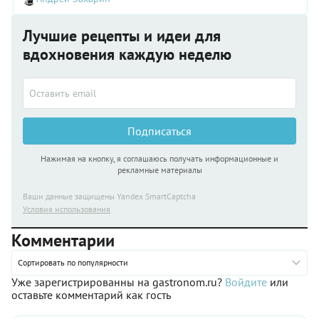
другой аппетит. А еще знаки зодиака делятся на мужские и
женские, и это тоже имеет значение при выборе блюд.
Лучшие рецепты и идеи для
вдохновения каждую неделю
Подписаться
Нажимая на кнопку, я соглашаюсь получать информационные и
рекламные материалы
Ваши данные защищены Yandex SmartCaptcha
Условия использования
Комментарии
Сортировать по популярности
Уже зарегистрированны на gastronom.ru?
Войдите
или
оставьте комментарий как гость