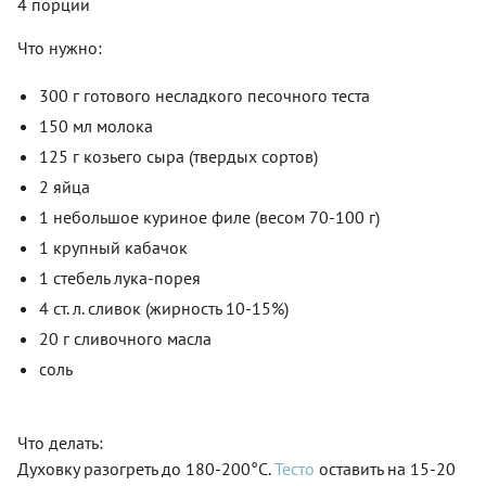
4 порции
Что нужно:
300 г готового несладкого песочного теста
150 мл молока
125 г козьего сыра (твердых сортов)
2 яйца
1 небольшое куриное филе (весом 70-100 г)
1 крупный кабачок
1 стебель лука-порея
4 ст. л. сливок (жирность 10-15%)
20 г сливочного масла
соль
Что делать:
Духовку разогреть до 180-200°С.
Тесто
оставить на 15-20