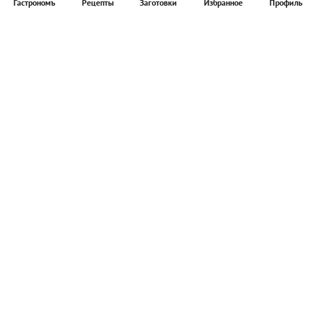
Гастрономъ
Рецепты
Заготовки
Избранное
Профиль
Главная
Рецепты
Продукты
Здоровье
Путешествия
Рестораны
Новости
Реклама в ООО "Гастроном Медиа"
Контакты