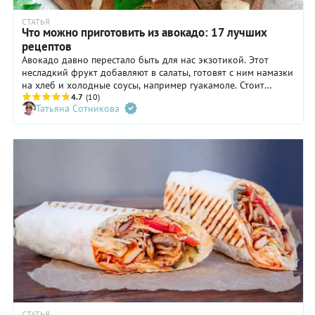
СТАТЬЯ
Что можно приготовить из авокадо: 17 лучших
рецептов
Авокадо давно перестало быть для нас экзотикой. Этот
несладкий фрукт добавляют в салаты, готовят с ним намазки
на хлеб и холодные соусы, например гуакамоле. Стоит
отдать должное столь замечательному продукту! Он и
4.7
(10)
Татьяна Сотникова
полезный (богат полезными жирами, витаминами A, E,
группы B, калием, железом, медью), и вкусный, и
универсальный в плане кулинарного применения. Помимо
вышеупомянутых салатов, намазок и соусов, из авокадо
можно готовить супы, гарниры и даже десерты! Предлагаем
17 лучших рецептов с этим чудесным фруктом.
СТАТЬЯ