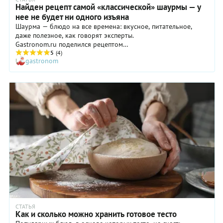
Найден рецепт самой «классической» шаурмы — у
нее не будет ни одного изъяна
Шаурма — блюдо на все времена: вкусное, питательное,
даже полезное, как говорят эксперты.
Gastronom.ru поделился рецептом
самой «классической» шаурмы. Получается такой идеальной,
5
(4)
gastronom
что покупная и не сравнится.
СТАТЬЯ
Как и сколько можно хранить готовое тесто