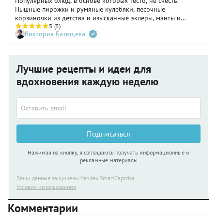
Популярных блюд, в основе которых тесто, не счесть.
Пышные пирожки и румяные кулебяки, песочные
корзиночки из детства и изысканные эклеры, манты и
пельмени, пицца и хачапури, разнообразные сладкие и
5
(5)
Виктория Батищева
несладкие пироги… Этот список можно продолжать
бесконечно. Но современному кулинару не всегда удобно
замешивать тесто перед приготовлением блюда. Этот
процесс часто трудоемкий и требует дополнительного
Лучшие рецепты и идеи для
времени. Гораздо удобнее делать продукт заранее и
обращаться к нему по мере необходимости. Главное в этом
вдохновения каждую неделю
случае — знать, как правильно хранить тесто.
Подписаться
Нажимая на кнопку, я соглашаюсь получать информационные и
рекламные материалы
Ваши данные защищены Yandex SmartCaptcha
Условия использования
Комментарии