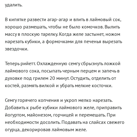
удалить.
В кипятке развести агар-агар и влить в лаймовый сок,
хорошо размешать, чтобы не было комочков. Вылить
массу в плоскую тарелку. Когда желе застынет, ножом
нарезать кубики, а формочками для печенья вырезать
звездочки.
Теперь рийетт. Охлажденную семгу сбрызнуть ложкой
лаймового сока, посыпать черным перцем и запечь в
духовке под грилем 20 минут. Остудить, отделить от
костей, размять вилкой и убрать мелкие косточки.
Семгу горячего копчения и укроп мелко нарезать.
Добавить к рыбе кубики лаймового желе, приправить
йогуртом, майонезом, горчицей и перемешать. При
необходимости досолить. Подавать на слайсах свежего
огурца, декорировав лаймовым желе.