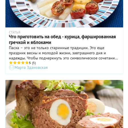
СТАТЬЯ
Что приготовить на обед - курица, фаршированная
гречкой и яблоками
Пасха – это не только старинные традиции. Это еще
праздник весны и молодой жизни, завтрашнего дня и
надежды. Чтобы подчеркнуть это символическое сочетание
старого и нового, я предлагаю приготовить к пасхальному
5
(5)
Марта Здановская
воскресному обеду фаршированную курицу по старому
семейному рецепту, объединив ее с вполне современным
салатом из молодой спаржи.