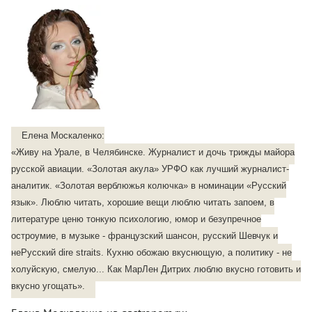
Елена Москаленко:
«Живу на Урале, в Челябинске. Журналист и дочь трижды майора
русской авиации. «Золотая акула» УРФО как лучший журналист-
аналитик. «Золотая верблюжья колючка» в номинации «Русский
язык». Люблю читать, хорошие вещи люблю читать запоем, в
литературе ценю тонкую психологию, юмор и безупречное
остроумие, в музыке - французский шансон, русский Шевчук и
неРусский dire straits. Кухню обожаю вкуснющую, а политику - не
холуйскую, смелую... Как МарЛен Дитрих люблю вкусно готовить и
вкусно угощать».