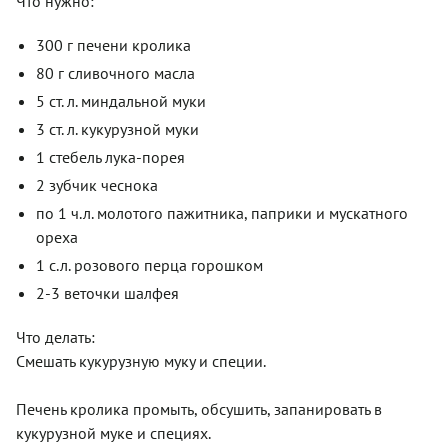
Что нужно:
300 г печени кролика
80 г сливочного масла
5 ст. л. миндальной муки
3 ст. л. кукурузной муки
1 стебель лука-порея
2 зубчик чеснока
по 1 ч.л. молотого пажитника, паприки и мускатного
ореха
1 с.л. розового перца горошком
2-3 веточки шалфея
Что делать:
Смешать кукурузную муку и специи.
Печень кролика промыть, обсушить, запанировать в
кукурузной муке и специях.