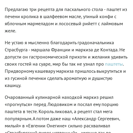
Предлагаю три рецепта для пасхального стола - паштет из
печени кролика в шалфеевом масле, утиный конфи с
яблочным мармеладом и лососевый рийетт с лаймовым
желе.
Не устаю я мысленно благодарить градоначальника
Страсбурга - маршала Франции и маркиза де Контада. Не
допусти он гастрономической прихоти и желания удивить
своих гостей на суаре, мир бы так не узнал про
паштеты
.
Придворному кашевару маркиза пришлось выкрутиться и
из гусиной печенки сделать ароматную и душистую
кашицу.
Очарованный кулинарной находкой маркиз решил
«прогнуться» перед Людовиком и послал ему порцию
паштета в тесте. Король ликовал, а рецепт стал мега
популярным. А потом даже наш «Александр Сергеевич,
милый» в «Евгении Онегине» сильно расхваливал
«Страсбургский пирог нетленный» - именно так во