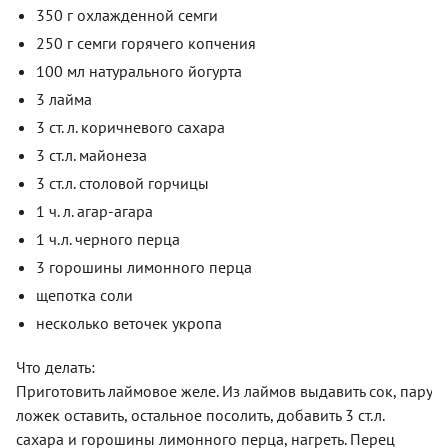
350 г охлажденной семги
250 г семги горячего копчения
100 мл натурального йогурта
3 лайма
3 ст. л. коричневого сахара
3 ст.л. майонеза
3 ст.л. столовой горчицы
1 ч. л. агар-агара
1 ч.л. черного перца
3 горошины лимонного перца
щепотка соли
несколько веточек укропа
Что делать:
Приготовить лаймовое желе. Из лаймов выдавить сок, пару
ложек оставить, остальное посолить, добавить 3 ст.л.
сахара и горошины лимонного перца, нагреть. Перец