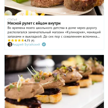
СТАТЬЯ
Мясной рулет с яйцом внутри
Во времена моего школьного детства в доме через дорогу
располагался замечательный магазин «Кулинария», манящий
запахами и выкладкой. До сих пор с сожалением вспоминаю
несколько забытых ныне изделий – пирожное «Танечка»,
4.75
(4)
Андрей Бугайский
напоминавшее снежную бабу-негра, фаршированных щуку и
окуня (привет гефилте-фиш), и «Рулет мясной с яйцом». О
нем сегодня и поговорим.