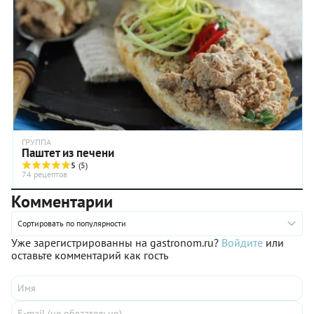
получается, что любой паштет состоит из 3 частей:
основного ингредиента, жира и вкусоароматических
добавок.
ГРУППА
Паштет из печени
5
(5)
74 рецептов
Комментарии
Сортировать по популярности
Уже зарегистрированны на gastronom.ru?
Войдите
или
оставьте комментарий как гость