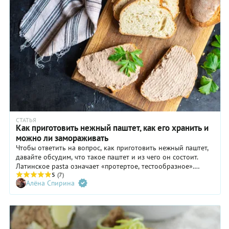
СТАТЬЯ
Как приготовить нежный паштет, как его хранить и
можно ли замораживать
Чтобы ответить на вопрос, как приготовить нежный паштет,
давайте обсудим, что такое паштет и из чего он состоит.
Латинское pasta означает «протертое, тестообразное».
Получается, что паштетом справедливо назвать любое блюдо
5
(7)
Алёна Спирина
из заранее приготовленных продуктов, превращенных в
единую пастообразную массу. Чтобы эта масса была
настолько пластичной, что ее можно нарезать и намазывать,
к основному продукту добавляют какой-либо жир, а для
вкуса и запаха приправляют специями и пряностями. Вот и