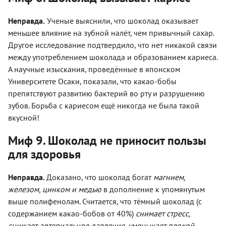
Неправда.
Ученые выяснили, что шоколад оказывает
меньшее влияние на зубной налёт, чем привычный сахар.
Другое исследование подтвердило, что нет никакой связи
между употреблением шоколада и образованием кариеса.
А научные изыскания, проведённые в японском
Университете Осаки, показали, что какао-бобы
препятствуют развитию бактерий во рту и разрушению
зубов. Борьба с кариесом ещё никогда не была такой
вкусной!
Миф 9. Шоколад не приносит пользы
для здоровья
Неправда.
Доказано, что шоколад богат
магнием,
железом, цинком и медью
в дополнение к упомянутым
выше полифенолам. Считается, что тёмный шоколад (с
содержанием какао-бобов от 40%)
снимает стресс,
снижает артериальное давление, уменьшает плохой