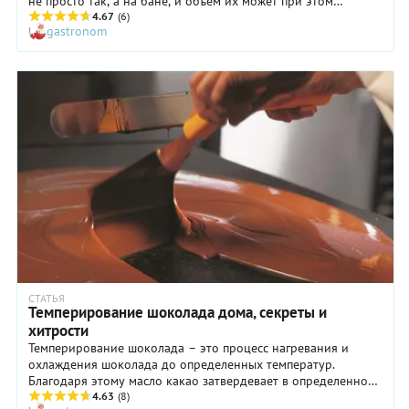
не просто так, а на бане, и объем их может при этом
увеличиться в несколько раз. Поэтому бисквит получается
4.67
(6)
gastronom
нежным, пышным и легким.
СТАТЬЯ
Темперирование шоколада дома, секреты и
хитрости
Темперирование шоколада – это процесс нагревания и
охлаждения шоколада до определенных температур.
Благодаря этому масло какао затвердевает в определенной
кристаллической структуре. Темперирование кажется
4.63
(8)