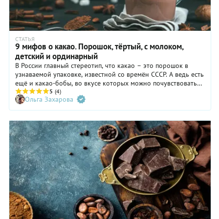
СТАТЬЯ
9 мифов о какао. Порошок, тёртый, с молоком,
детский и ординарный
В России главный стереотип, что какао – это порошок в
узнаваемой упаковке, известной со времён СССР. А ведь есть
ещё и какао-бобы, во вкусе которых можно почувствовать
цветочные, фруктовые, ягодные, древесные и ореховые
5
(4)
Ольга Захарова
оттенки. Разберём самые популярные мифы о какао с
экспертом – Алексеем Германом, сооснователем сервиса по
обжарке кофе Torrefacto.