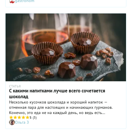
gastronom
сложным процессом, потому что мы не можем наблюдать
своими глазами, что же происходит внутри шоколада.
Вместо этого необходимо научиться контролировать
процесс только по температуре, на вид и на ощупь. Без
темперирования не приготовить из шоколада корпусные
конфеты, как это делают профи!
СТАТЬЯ
С какими напитками лучше всего сочетается
шоколад
Несколько кусочков шоколада и хороший напиток —
отменная пара для настоящих и начинающих гурманов.
Конечно, это еда не на каждый день, но ведь есть
праздники, особые мероприятия, фуршеты на работе и в
5
(3)
Ольга З
гостях — проявите себя там знатоком и ценителем подобных
удовольствий. Следуйте нашим советам и используйте их и