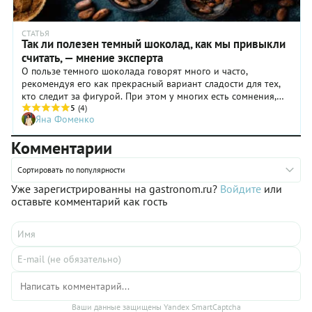
СТАТЬЯ
Так ли полезен темный шоколад, как мы привыкли
считать, — мнение эксперта
О пользе темного шоколада говорят много и часто,
рекомендуя его как прекрасный вариант сладости для тех,
кто следит за фигурой. При этом у многих есть сомнения,
настолько ли он действительно полезен. Эксперт по оценке
5
(4)
Яна Фоменко
качества шоколадной продукции и ведущий специалист по
оптовым закупкам шоколада в крупной американской
Комментарии
компании Джейсон Вишнефске рассказал обо всех нюансах
потребления продукта, с которым работает многие годы.
Сортировать по популярности
Уже зарегистрированны на gastronom.ru?
Войдите
или
оставьте комментарий как гость
Ваши данные защищены Yandex SmartCaptcha