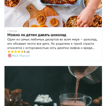
СТАТЬЯ
Можно ли детям давать шоколад
Один из самых любимых десертов во всем мире – шоколад,
его обожают почти все дети. Но родители к такой страсти
относятся с осторожностью: есть десятки мифов о вреде
шоколада для детского организма. Правдивы ли они? Юлия
5
(4)
Мой Магнит
Бачурина, детский диетолог и нутрициолог, считает, что
сладость может быть полезной. В шоколаде много ценных
веществ, нужных растущему организму, например,
антиоксиданты и полифенолы, которые поддерживают
иммунитет и уменьшают воспаление. Аминокислота
триптофан – из нее в организме вырабатывается гормон
счастья серотонин, благодаря этому улучшается настроение.
Главное – не давать его детям бесконтрольно.