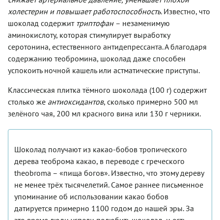
холестерин и повышает работоспособность.
Известно, что
шоколад содержит
триптофан
– незаменимую
аминокислоту, которая стимулирует выработку
серотонина, естественного антидепрессанта. А благодаря
содержанию теобромина, шоколад даже способен
успокоить ночной кашель или астматические приступы.
Классическая плитка тёмного шоколада (100 г) содержит
столько же
антиоксидантов
, сколько примерно 500 мл
зелёного чая, 200 мл красного вина или 130 г черники.
Шоколад получают из какао-бобов тропического
дерева теоброма какао, в переводе с греческого
theobroma – «пища богов». Известно, что этому дереву
не менее трёх тысячелетий. Самое раннее письменное
упоминание об использовании какао бобов
датируется примерно 1100 годом до нашей эры. За
это время люди успели полюбить шоколад, и есть