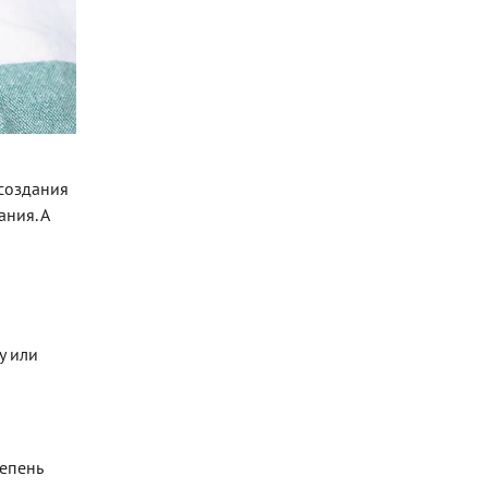
создания
ния. А
у или
тепень