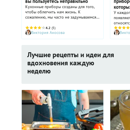
вы пользуетесь неправильно
приборо
которы
Кухонные приборы созданы для того,
чтобы облегчить нам жизнь. К
У каждог
сожалению, мы часто не задумываемся,
появляют
как правильно эксплуатировать
относятс
предмет, которым пользуемся уже очень
4.2
(5)
интересн
Виктория Аносова
Викт
давно. Но работу с такими привычными
практиче
кухонными приспособлениями мы
редко ис
можем упростить. Главное – знать как!
для фонд
стеблей 
Лучшие рецепты и идеи для
нужны ли
обычной 
вдохновения каждую
известн
неделю
Рудьков 
Лиана Ха
Vsembuon
нашем Те
совпада
читателе