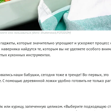
меете ими пользоваться
(Фото: Shutterstock/FOTODOM)
гаджеты, которые значительно упрощают и ускоряют процесс 
наверняка найдутся те, которым вы не уделяете особого внима
етых кухонных инструментах.
вались наши бабушки, сегодня тоже в тренде! Во-первых, это
. С помощью деревянной ложки удобно готовить не только раг
ейк или курицу, запеченную целиком. «Выберите подходящую с