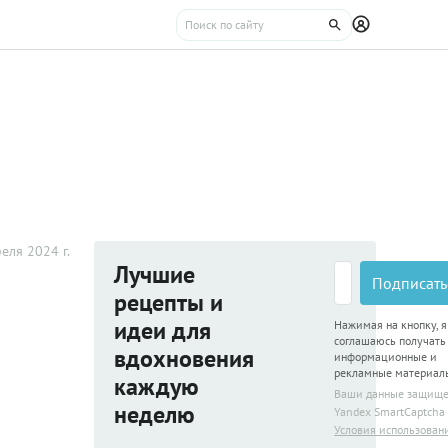
еля 2024 г.
Лучшие
Подписать
рецепты и
идеи для
Нажимая на кнопку, я
соглашаюсь получать
вдохновения
информационные и
рекламные материал
каждую
Ваши данные защищ
неделю
Yandex SmartCaptcha
Условия использован