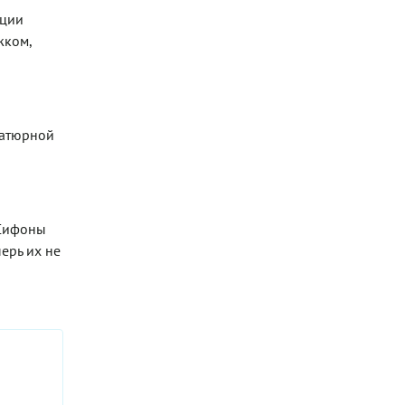
ации
жком,
иатюрной
 Сифоны
ерь их не