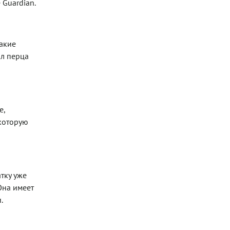
 Guardian.
такие
ол перца
е,
которую
тку уже
 Она имеет
.