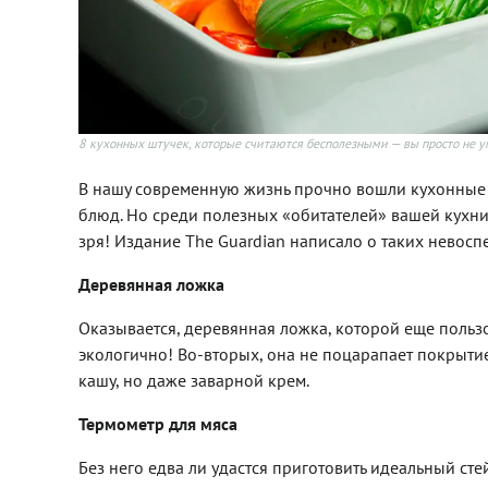
8 кухонных штучек, которые считаются бесполезными — вы просто не у
В нашу современную жизнь прочно вошли кухонные 
блюд. Но среди полезных «обитателей» вашей кухни 
зря! Издание The Guardian написало о таких невосп
Деревянная ложка
Оказывается, деревянная ложка, которой еще пользо
экологично! Во-вторых, она не поцарапает покрытие
кашу, но даже заварной крем.
Термометр для мяса
Без него едва ли удастся приготовить идеальный ст