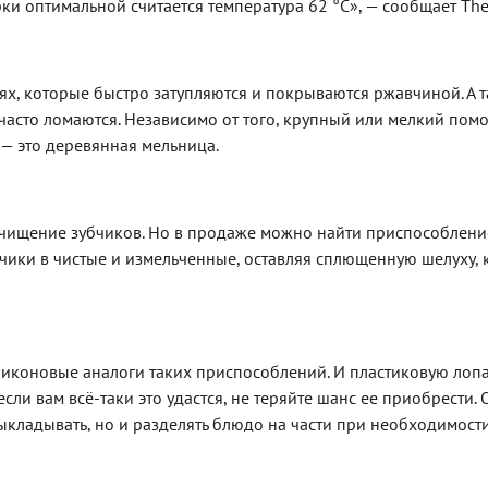
и оптимальной считается температура 62 °С», — сообщает The
ях, которые быстро затупляются и покрываются ржавчиной. А 
асто ломаются. Независимо от того, крупный или мелкий пом
 — это деревянная мельница.
очищение зубчиков. Но в продаже можно найти приспособлени
ики в чистые и измельченные, оставляя сплющенную шелуху, 
ликоновые аналоги таких приспособлений. И пластиковую лопа
если вам всё-таки это удастся, не теряйте шанс ее приобрести.
выкладывать, но и разделять блюдо на части при необходимости