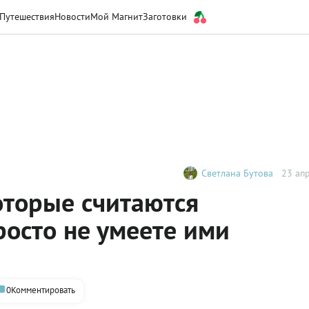
Путешествия
Новости
Мой Магнит
Заготовки
Светлана Бутова
23 апр
оторые считаются
осто не умеете ими
0
Комментировать