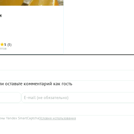
и
5
(5)
птов
и оставьте комментарий как гость
ны Yandex SmartCaptcha
Условия использования