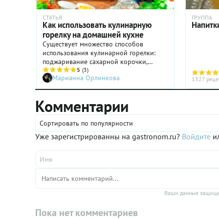
СТАТЬЯ
ГРУППА
Как использовать кулинарную
Напитк
горелку на домашней кухне
Существует множество способов
использования кулинарной горелки:
поджаривание сахарной корочки,
плавление сыра, создание румяного
5
(3)
Марианна Орлинкова
верха на запеканке, обугливание
1327 реце
овощей… Вроде бы, для каждой из этих
целей можно использовать гриль,
Комментарии
духовку или открытый огонь – но на
домашней кухне горелкой работать
Сортировать по популярности
гораздо удобнее.
Уже зарегистрированны на gastronom.ru?
Войдите
ил
Ваши данные защище
Пока нет комментариев