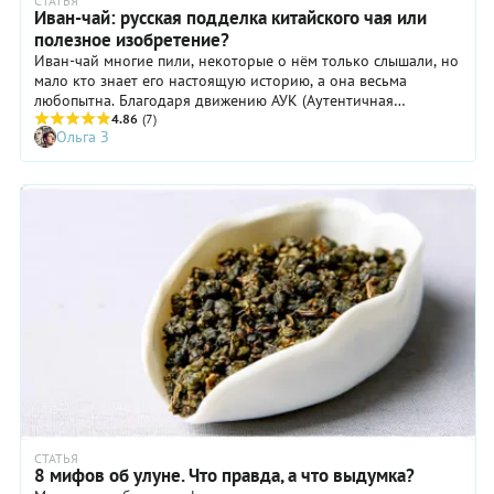
СТАТЬЯ
Иван-чай: русская подделка китайского чая или
полезное изобретение?
Иван-чай многие пили, некоторые о нём только слышали, но
мало кто знает его настоящую историю, а она весьма
любопытна. Благодаря движению АУК (Аутентичная
Уральская Кухня), мы познакомились с Андреем Ивановичем
4.86
(7)
Ольга З
Теряевым, иван-чайных дел мастером, и из «первых рук»
узнали много любопытного.
СТАТЬЯ
8 мифов об улуне. Что правда, а что выдумка?