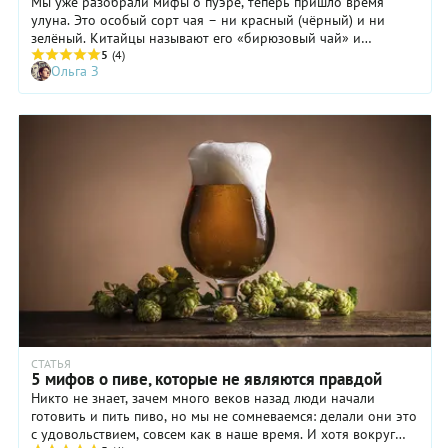
Мы уже разобрали мифы о пуэре, теперь пришло время
улуна. Это особый сорт чая – ни красный (чёрный) и ни
зелёный. Китайцы называют его «бирюзовый чай» и
используют при церемонии гун фу ча («высшее чайное
5
(4)
Ольга З
мастерство»). Мифы об улуне развенчал эксперт – Алексей
Лунгул, руководитель кофейно-чайного бренда Coffeecell.
СТАТЬЯ
5 мифов о пиве, которые не являются правдой
Никто не знает, зачем много веков назад люди начали
готовить и пить пиво, но мы не сомневаемся: делали они это
с удовольствием, совсем как в наше время. И хотя вокруг