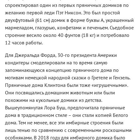
спроектировал один из первых пряничных домиков по
желанию первой леди Пэт Никсон. Это был простой
двухфутовый (61 см) домик в форме буквы А, украшенный
мармеладом, глазурью, конфетами и печеньем. Съедобное
строение весило около 40 фунтов (18 кг) и потребовало
12 часов работы.
Для Джеральда Форда, 30-го президента Америки
кондитеры смоделировали на то время самую
запоминающуюся концепцию пряничного дома по
мотивам немецкой народной сказки о Гретеле и Гензель.
Пряничные дома Клинтона были тоже «игрушечными».
Они посвящались домашним животным или были
похожими на кукольные домики из детства.
Вышеупомянутая Лора Буш, предпочитала пряничные
дома в традиционном стиле – они стали копией Белого
дома. Тем не менее, все эти имбирные строения были
лишь тенью по сравнению с современными роскошными
особняками. В 2018 году для имбирного домика было