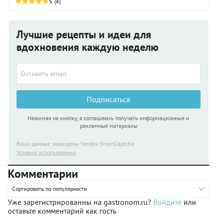
пенного напитка не утихают споры, истинные любители пива
5
(4)
знают: все «страшилки» о нем не более чем живучие
стереотипы. А разрушить их помогают современные научные
исследования. Давайте выясним, где правда, а где мифы.
Лучшие рецепты и идеи для
вдохновения каждую неделю
Подписаться
Нажимая на кнопку, я соглашаюсь получать информационные и
рекламные материалы
Ваши данные защищены Yandex SmartCaptcha
Условия использования
Комментарии
Сортировать по популярности
Уже зарегистрированны на gastronom.ru?
Войдите
или
оставьте комментарий как гость