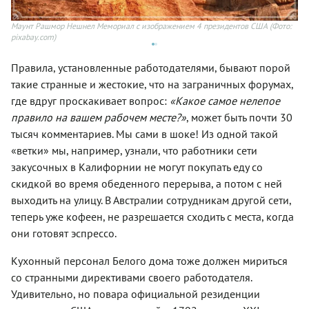
Маунт Рашмор Нешнел Мемориал с изображением 4 президентов США
(Фото:
Бе
pixabay.com)
Правила, установленные работодателями, бывают порой
такие странные и жестокие, что на заграничных форумах,
где вдруг проскакивает вопрос:
«Какое самое нелепое
правило на вашем рабочем месте?»
, может быть почти 30
тысяч комментариев. Мы сами в шоке! Из одной такой
«ветки» мы, например, узнали, что работники сети
закусочных в Калифорнии не могут покупать еду со
скидкой во время обеденного перерыва, а потом с ней
выходить на улицу. В Австралии сотрудникам другой сети,
теперь уже кофеен, не разрешается сходить с места, когда
они готовят эспрессо.
Кухонный персонал Белого дома тоже должен мириться
со странными директивами своего работодателя.
Удивительно, но повара официальной резиденции