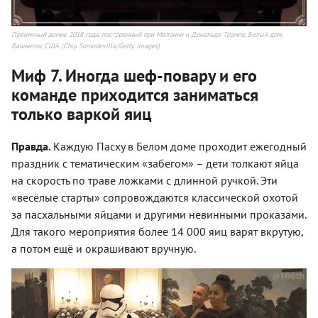
Пряничный домик 2018 года, построенный при Мелании и Дональде Трампе, Белый дом,
Вашинтон, США (Chip Somodevilla/Getty Images)
Миф 7. Иногда шеф-повару и его
команде приходится заниматься
только варкой яиц
Правда.
Каждую Пасху в Белом доме проходит ежегодный
праздник с тематическим «забегом» – дети толкают яйца
на скорость по траве ложками с длинной ручкой. Эти
«весёлые старты» сопровождаются классической охотой
за пасхальными яйцами и другими невинными проказами.
Для такого мероприятия более 14 000 яиц варят вкрутую,
а потом ещё и окрашивают вручную.