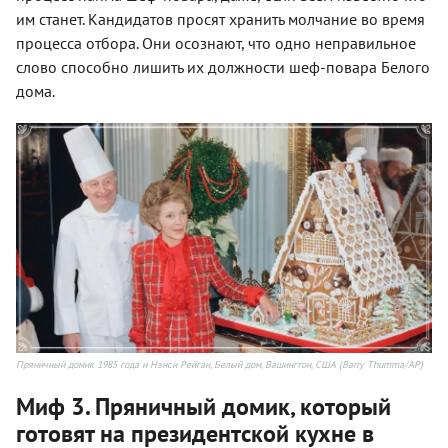
им станет. Кандидатов просят хранить молчание во время
процесса отбора. Они осознают, что одно неправильное
слово способно лишить их должности шеф-повара Белого
дома.
Пряничный домик 1985 года и Нэнси Рейган, Белый дом, Вашингтон, США (Barry Thumma/AP)
Миф 3. Пряничный домик, который
готовят на президентской кухне в