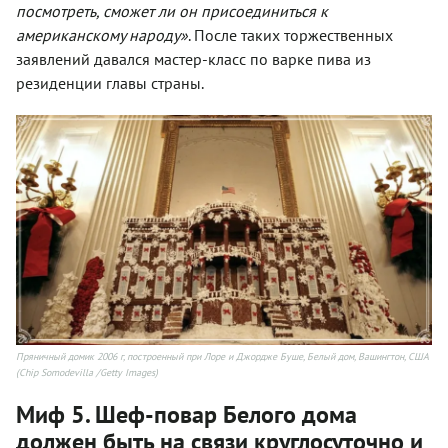
посмотреть, сможет ли он присоединиться к
американскому народу»
. После таких торжественных
заявлений давался мастер-класс по варке пива из
резиденции главы страны.
Пряничный домик 2006 г, построенный при Лоре и Джордже Буше, Белый дом, Вашингтон, США
(Chip Somodevilla /Getty Images)
Миф 5. Шеф-повар Белого дома
должен быть на связи круглосуточно и