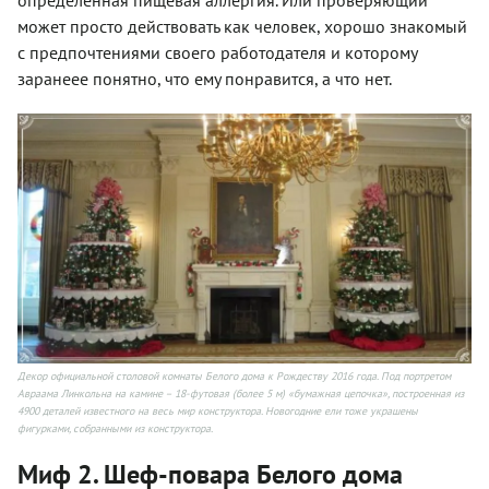
может просто действовать как человек, хорошо знакомый
с предпочтениями своего работодателя и которому
заранеее понятно, что ему понравится, а что нет.
Декор официальной столовой комнаты Белого дома к Рождеству 2016 года. Под портретом
Авраама Линкольна на камине – 18-футовая (более 5 м) «бумажная цепочка», построенная из
4900 деталей известного на весь мир конструктора. Новогодние ели тоже украшены
фигурками, собранными из конструктора.
Миф 2. Шеф-повара Белого дома