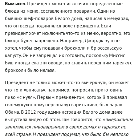
Вымысел.
Президент может исключить определённые
блюда из меню, составленного поварами. Один из
бывших шеф-поваров Белого дома, написал в мемуарах,
что он всегда подчинялся воле президента. Если
президент хочет исключить что-то из меню, вероятно, это
блюдо будет запрещено. Например, Джордж Буш не
хотел, чтобы ему подавали брокколи и брюссельскую
капусту. Он не запрещал их готовить, поскольку Миссис
Буш иногда ела эти овощи, но ставить перед ним тарелку с
брокколи было нельзя.
Президент не только может что-то вычеркнуть, он может
что-то и «вписать», например, попросить приготовить
пиво «с нуля». Первым президентом, который приказал
своему кухонному персоналу сварить пиво, был Барак
Обама. В 2012 году администрация Белого дома даже
выпустила видео об этом. Там говорится, что «
американцы
занимаются пивоварением в своих домах и гаражах по
всей стране. И президент подумал, что было бы неплохо