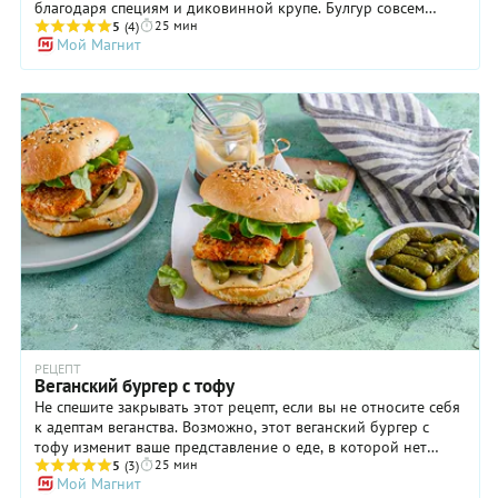
благодаря специям и диковинной крупе. Булгур совсем
25 мин
недавно появился на прилавках наших магазинов, но его
5
(4)
Мой Магнит
уже не одну 1000 лет чтят на Ближнем Востоке, в
Средиземноморье, Армении и Индии. А в Китае он с
незапамятных времен считается священной культурой.
Крупа — это та же пшеница, которую пропаривают, затем
сушат на солнце, шелушат и дробят. Весь этот незатейливый
процесс придает ей неповторимый ореховый вкус и аромат,
который исходит при нагревании. Крупа отлично сочетается
с мясом, птицей, рыбой. Ее добавляют в салаты, фаршируют
перцы и кабачки. Мы будем жарить булгур с шампиньонами.
Тоже очень вкусно! Главные правила, которые необходимо
запомнить при работе с крупой — ее нельзя промывать. А
перед тем, как варить, обязательно нужно обжарить в масле.
РЕЦЕПТ
Веганский бургер с тофу
Не спешите закрывать этот рецепт, если вы не относите себя
к адептам веганства. Возможно, этот веганский бургер с
тофу изменит ваше представление о еде, в которой нет
25 мин
места продуктам животного происхождения. В конце
5
(3)
Мой Магнит
концов, можно немного отдохнуть от мяса, не отказывая