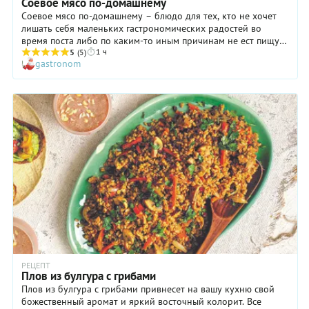
Соевое мясо по-домашнему
Соевое мясо по-домашнему – блюдо для тех, кто не хочет
лишать себя маленьких гастрономических радостей во
время поста либо по каким-то иным причинам не ест пищу
1 ч
животного происхождения. Жаркое из соевого мяса
5
(5)
gastronom
получится таким же по содержанию и по вкусу, как и блюдо
из обычного мяса. Уверены, даже завзятые мясоеды не
почувствуют разницы. Соя, из которой производится
растительное мясо, содержит много белка, поэтому
считается очень питательным продуктом. При этом в соевом
мясе полностью отсутствует вредный холестерин, что пойдет
здоровью только на пользу.
РЕЦЕПТ
Плов из булгура с грибами
Плов из булгура с грибами привнесет на вашу кухню свой
божественный аромат и яркий восточный колорит. Все