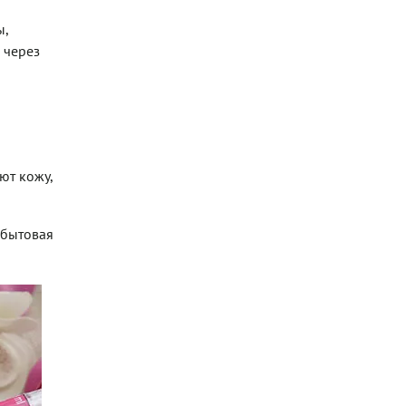
ы,
 через
ют кожу,
 бытовая