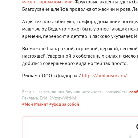
масло с ароматом личи
. Фруктовые акценты здесь с
Благоухание шлейфа продолжают жасмин и роза. Лет
А для тех, кто любит уют, комфорт, домашние посид
машмэллоу. Ведь что может быть уютнее тающих неж
времени, переносит в детство и ласково укутывает.
Вы можете быть разной: скромной, дерзкой, веселой,
настоящей. Уверенной в собственных силах и смело 
добиться совершенного вида ногтей так просто.
Реклама. ООО «Диадора» /
https://aminosrnk.ru/
Если вы заметили ошибку или неточность, пожалуйста,
соо
Реклама. Erid: 2VtzqwV8tNM
#Мой Магнит
#уход за собой