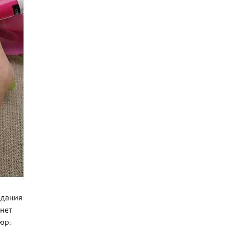
адания
нет
юр.