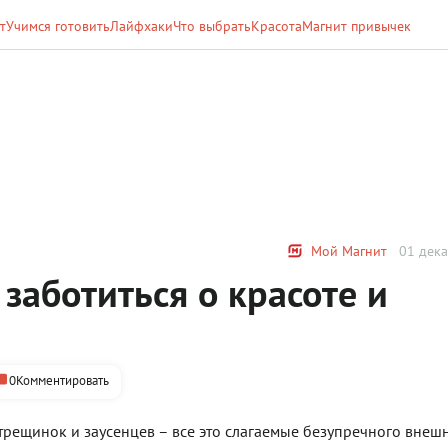
т
Учимся готовить
Лайфхаки
Что выбрать
Красота
Магнит привычек
Мой Магнит
01 дека
 заботиться о красоте и
0
Комментировать
трещинок и заусенцев – все это слагаемые безупречного внешн