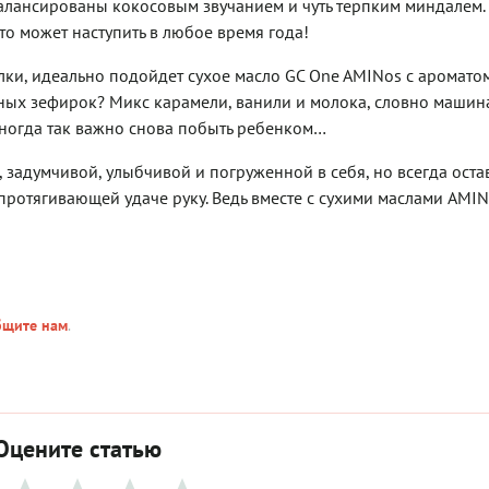
балансированы кокосовым звучанием и чуть терпким миндалем.
о может наступить в любое время года!
елки, идеально подойдет сухое масло GC One AMINos с аромато
ных зефирок? Микс карамели, ванили и молока, словно машин
 Иногда так важно снова побыть ребенком…
 задумчивой, улыбчивой и погруженной в себя, но всегда оста
протягивающей удаче руку. Ведь вместе с сухими маслами AMI
бщите нам
.
Оцените статью