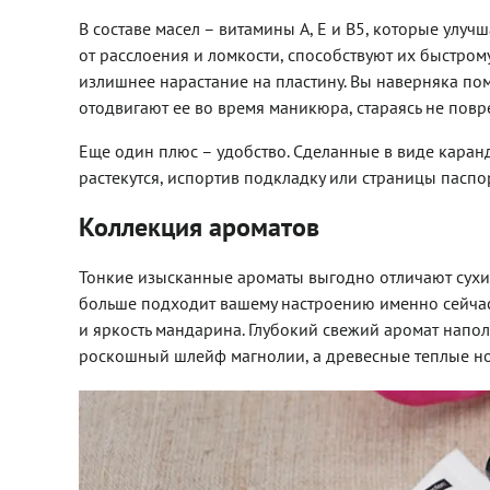
В составе масел – витамины A, E и В5, которые улуч
от расслоения и ломкости, способствуют их быстрому
излишнее нарастание на пластину. Вы наверняка пом
отодвигают ее во время маникюра, стараясь не повр
Еще один плюс – удобство. Сделанные в виде каранда
растекутся, испортив подкладку или страницы паспо
Коллекция ароматов
Тонкие изысканные ароматы выгодно отличают сухие
больше подходит вашему настроению именно сейчас
и яркость мандарина. Глубокий свежий аромат напол
роскошный шлейф магнолии, а древесные теплые н