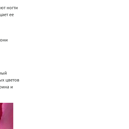
ают ногти
щает ее
 они
орый
ых цветов
рина и