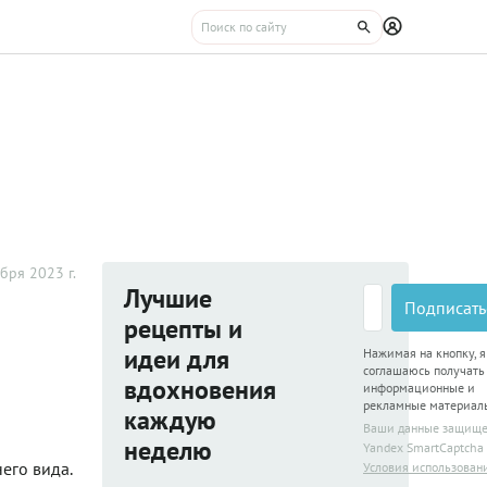
бря 2023 г.
Лучшие
Подписать
рецепты и
идеи для
Нажимая на кнопку, я
соглашаюсь получать
вдохновения
информационные и
рекламные материал
каждую
Ваши данные защищ
неделю
Yandex SmartCaptcha
его вида.
Условия использован