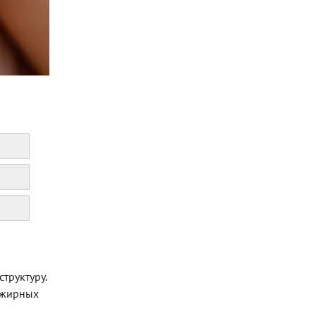
труктуру.
о жирных