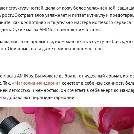
шают структуру ногтей, делают кожу более увлажненной, защищ
 росту. Экстракт алоэ увлажняет и питает кутикулу и предотвра
ните, как кропотливо и тщательно мастера ногтевого сервиса
едить. Сухие масла AMINos помогают им в этом.
ша масла не прольются, их можно взять в сумку, не боясь, что
рта. Они поместятся даже в миниатюрном клатче.
 масла AMINos. Вы можете выбрать тот чудесный аромат, кот
. Так,
«Магнолия-мандарин»
сочетает в себе изысканность бел
нен легкостью и нежностью, он сочетает в себе энергию манда
оты добавляют пирамиде гармонии.