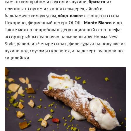
камчатским крабом и соусом из цукини,
бразато
из
телятины с соусом из корня сельдерея, айвой и
бальзамическим уксусом,
яйцо-пашот
с фондю из сыра
Пекорино, фирменный десерт OliOli -
Monte Bianco
и др.
Также можно попробовать дегустационный сет от шефа:
ассорти рыбных карпаччо, тальолини а-ля Норма New
Style, равиоли «Четыре сыра», филе судака на подушке из
цукини под соусом из креветок, а на десерт - канноли по-
сицилийски.