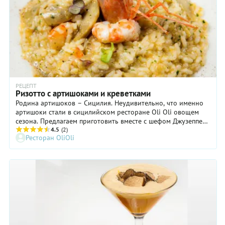
РЕЦЕПТ
Ризотто с артишоками и креветками
Родина артишоков – Сицилия. Неудивительно, что именно
артишоки стали в сицилийском ресторане Oli Oli овощем
сезона. Предлагаем приготовить вместе с шефом Джузеппе
Дави любимое итальянцами густое и нежное ризотто с
4.5
(2)
Ресторан OliOli
артишоками и креветками.