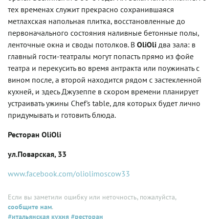
тех временах служит прекрасно сохранившаяся
метлахская напольная плитка, восстановленные до
первоначального состояния наливные бетонные полы,
ленточные окна и своды потолков. В
OliOli
два зала: в
главный гости-театралы могут попасть прямо из фойе
театра и перекусить во время антракта или поужинать с
вином после, а второй находится рядом с застекленной
кухней, и здесь Джузеппе в скором времени планирует
устраивать ужины Chef's table, для которых будет лично
придумывать и готовить блюда.
Ресторан OliOli
ул.Поварская, 33
www.facebook.com/oliolimoscow33
Если вы заметили ошибку или неточность, пожалуйста,
сообщите нам
.
#итальянская кухня
#ресторан