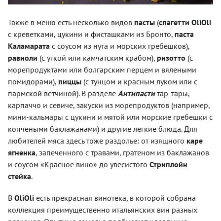
Также в меню есть несколько видов
пасты
(
спагетти OliOli
с креветками, цукини и фисташками из Бронто,
паста
Каламарата
с соусом из нута и морских гребешков),
равиоли
(с уткой или камчатским крабом),
ризотто
(с
морепродуктами или болгарским перцем и вялеными
помидорами),
пиццы
(с тунцом и красным луком или с
пармской ветчиной). В разделе
Антипасти
тар-тары,
карпаччо и севиче, закуски из морепродуктов (например,
мини-кальмары с цукини и мятой или морские гребешки с
копчеными баклажанами) и другие легкие блюда. Для
любителей мяса здесь тоже раздолье: от изящного
каре
ягненка
, запеченного с травами, гратеном из баклажанов
и соусом «Красное вино» до увесистого
Стриплойн
стейка
.
В
OliOli
есть прекрасная винотека, в которой собрана
коллекция преимущественно итальянских вин разных