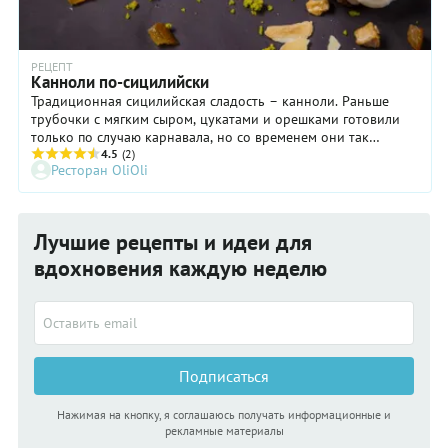
РЕЦЕПТ
Канноли по-сицилийски
Традиционная сицилийская сладость – канноли. Раньше
трубочки с мягким сыром, цукатами и орешками готовили
только по случаю карнавала, но со временем они так
полюбились итальянцам, что сегодня их можно найти в
4.5
(2)
Ресторан OliOli
каждом кафе. Рецепт от шефа Джузеппе Дави - настоящего
сицилийца и талантливого шефа.
Лучшие рецепты и идеи для
вдохновения каждую неделю
Подписаться
Нажимая на кнопку, я соглашаюсь получать информационные и
рекламные материалы