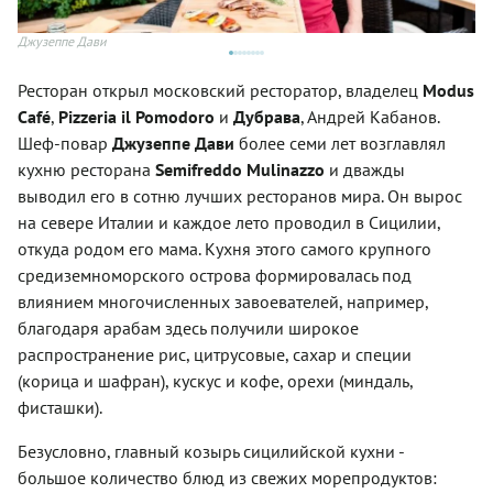
Джузеппе Дави
Oli
Ресторан открыл московский ресторатор, владелец
Modus
Café
,
Pizzeria il Pomodoro
и
Дубрава
, Андрей Кабанов.
Шеф-повар
Джузеппе Дави
более семи лет возглавлял
кухню ресторана
Semifreddo Mulinazzo
и дважды
выводил его в сотню лучших ресторанов мира. Он вырос
на севере Италии и каждое лето проводил в Сицилии,
откуда родом его мама. Кухня этого самого крупного
средиземноморского острова формировалась под
влиянием многочисленных завоевателей, например,
благодаря арабам здесь получили широкое
распространение рис, цитрусовые, сахар и специи
(корица и шафран), кускус и кофе, орехи (миндаль,
фисташки).
Безусловно, главный козырь сицилийской кухни -
большое количество блюд из свежих морепродуктов: