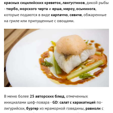
красных сицилийских креветок, лангустинов
, дикой рыбы
-
тюрбо, морского черта
и
ерша, мероу, осьминога
,
которые подаются в виде
карпаччо
,
севиче
, обжаренные
на гриле или припущенные с овощами.
В меню более
25 авторских блюд
, отмеченных
инициалами шеф-повара -
GD
:
салат с каракатицей
по-
лигурийски,
бургер
из мраморной говядины,
равиоли
с