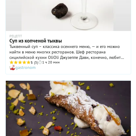
РЕЦЕПТ
Суп из копченой тыквы
Тыквенный суп – классика осеннего меню, — и его можно
найти в меню многих ресторанов. Шеф ресторана
сицилийской кухни OliOli Джузеппе Дави, конечно, любит
1 ч 20 мин
классику, но предпочитает трактовать ее по своему: в
5
(3)
gastronom
данном случае суп-пюре подается в коктейльном бокале.
Употреблять его нужно не ложкой, как это принято, а
смаковать прямо из бокала как аперитив.