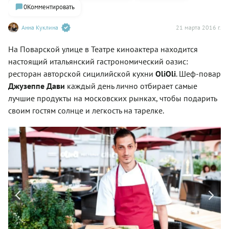
0
Комментировать
Анна Куклина
21 марта 2016 г.
На Поварской улице в Театре киноактера находится
настоящий итальянский гастрономический оазис:
ресторан авторской сицилийской кухни
OliOli
. Шеф-повар
Джузеппе Дави
каждый день лично отбирает самые
лучшие продукты на московских рынках, чтобы подарить
своим гостям солнце и легкость на тарелке.