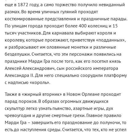
еще в 1872 году, а само торжество получило невиданный
размах. Во время уличных гуляний проходят
костюмированные представления и праздничные парады.
По улицам города проходит более 400 колесниц и 15
тысяч участников. Для карнавала выбирают короля и
королеву, которые проезжают, приветствуя «подданных»,
и разбрасывают им оловянные монетки и различные
безделушки. Считается, что эти персонажи появились на
празднике Марди Гра после того, как его посетил князь
Алексей Александрович, сын российского императора
Александра II. Для него специально соорудили платформу
с надписью «король».
Также в «жирный вторник» в Новом Орлеане проходит
парад пороков. В образах огромных движущихся
скульптур легко узнать пьянство, азартные игры, дух
чревоугодия и другие смертные грехи. Главное правило
Марди Гра – завершить его празднование до полуночи, то
есть до наступления среды. Считается, что тех, кто не успел