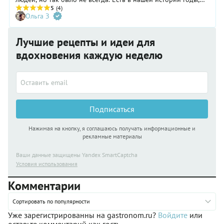
когда о чучеле помалкивали. Главархив Москвы рассказал,
5
(4)
Ольга З
как в 1958 году возрождали и реабилитировали Масленицу
– с народными гуляниями и вкусными блинами.
Лучшие рецепты и идеи для
вдохновения каждую неделю
Подписаться
Нажимая на кнопку, я соглашаюсь получать информационные и
рекламные материалы
Ваши данные защищены Yandex SmartCaptcha
Условия использования
Комментарии
Сортировать по популярности
Уже зарегистрированны на gastronom.ru?
Войдите
или