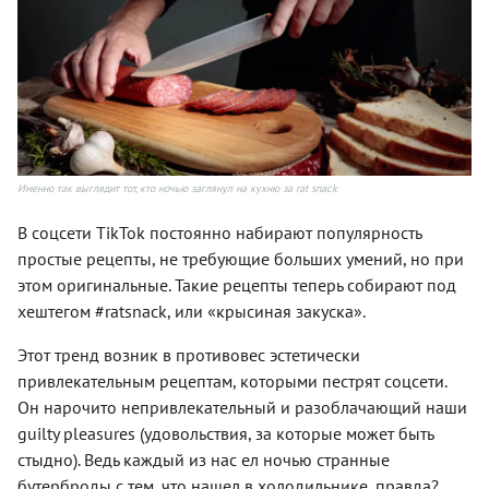
Именно так выглядит тот, кто ночью заглянул на кухню за rat snack
В соцсети TikTok постоянно набирают популярность
простые рецепты, не требующие больших умений, но при
этом оригинальные. Такие рецепты теперь собирают под
хештегом #ratsnack, или «крысиная закуска».
Этот тренд возник в противовес эстетически
привлекательным рецептам, которыми пестрят соцсети.
Он нарочито непривлекательный и разоблачающий наши
guilty pleasures (удовольствия, за которые может быть
стыдно). Ведь каждый из нас ел ночью странные
бутерброды с тем, что нашел в холодильнике, правда?