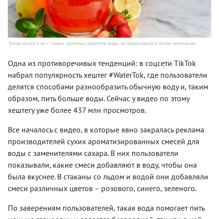
Тренд начался не с самых полезных рецептов воды, но продоложился более полезными
Одна из противоречивых тенденций: в соцсети TikTok
набрал популярность хештег #WaterTok, где пользователи
делятся способами разнообразить обычную воду и, таким
образом, пить больше воды. Сейчас у видео по этому
хештегу уже более 437 млн просмотров.
Все началось с видео, в которые явно закралась реклама
производителей сухих ароматизированных смесей для
воды с заменителями сахара. В них пользователи
показывали, какие смеси добавляют в воду, чтобы она
была вкуснее. В стаканы со льдом и водой они добавляли
смеси различных цветов – розового, синего, зеленого.
По заверениям пользователей, такая вода помогает пить