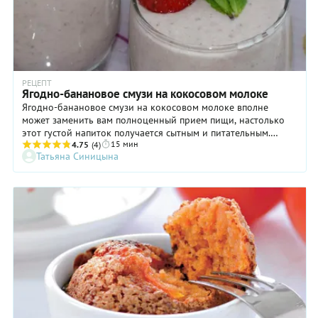
РЕЦЕПТ
Ягодно-банановое смузи на кокосовом молоке
Ягодно-банановое смузи на кокосовом молоке вполне
может заменить вам полноценный прием пищи, настолько
этот густой напиток получается сытным и питательным.
15 мин
Кстати, такой смузи отлично бодрит с утра: можно подать
4.75
(4)
Татьяна Синицына
его в качестве завтрака, который подарит запас энергии на
долгие часы. Единственное наставление — пейте смузи
свежеприготовленным: напиток быстро окисляется и теряет
часть витаминов, а также расслаивается. И при большой
необходимости храните не дольше 24 часов в закрытой
емкости в холодильнике.