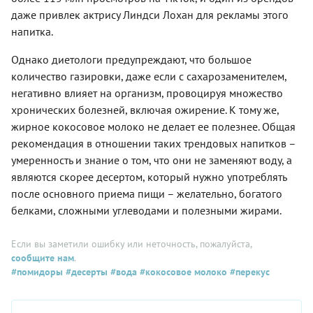
даже привлек актрису Линдси Лохан для рекламы этого
напитка.
Однако диетологи предупреждают, что большое
количество газировки, даже если с сахарозаменителем,
негативно влияет на организм, провоцируя множество
хронических болезней, включая ожирение. К тому же,
жирное кокосовое молоко не делает ее полезнее. Общая
рекомендация в отношении таких трендовых напитков –
умеренность и знание о том, что они не заменяют воду, а
являются скорее десертом, который нужно употреблять
после основного приема пищи – желательно, богатого
белками, сложными углеводами и полезными жирами.
Если вы заметили ошибку или неточность, пожалуйста,
сообщите нам
.
#помидоры
#десерты
#вода
#кокосовое молоко
#перекус