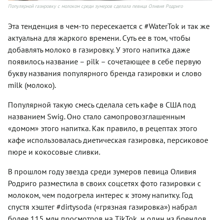
Популярной газировку с молоком среди зумеров сделала певица Оливия Родриго
Эта тенденция в чем-то пересекается с #WaterTok и так же
актуальна для жаркого времени. Суть ее в том, чтобы
добавлять молоко в газировку. У этого напитка даже
появилось название – pilk – сочетающее в себе первую
букву названия популярного бренда газировки и слово
milk (молоко).
Популярной такую смесь сделала сеть кафе в США под
названием Swig. Оно стало самопровозглашенным
«домом» этого напитка. Как правило, в рецептах этого
кафе использовалась диетическая газировка, персиковое
пюре и кокосовые сливки.
В прошлом году звезда среди зумеров певица Оливия
Родриго разместила в своих соцсетях фото газировки с
молоком, чем подогрела интерес к этому напитку. Год
спустя хэштег #dirtysoda («грязная газировка») набрал
более 115 млн просмотров на TikTok, и один из брендов