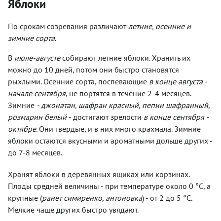
Яблоки
По срокам созревания различают
летние, осенние и
зимние сорта
.
В
июле-августе
собирают летние яблоки. Хранить их
можно до 10 дней, потом они быстро становятся
рыхлыми. Осенние сорта, поспевающие
в конце августа -
начале сентября
, не портятся в течение 2-4 месяцев.
Зимние
- джонатан, шафран красный, пепин шафранный,
розмарин белый
- достигают зрелости
в конце сентября -
октябре
. Они твердые, и в них много крахмала. Зимние
яблоки остаются вкусными и ароматными дольше других -
до 7-8 месяцев.
Хранят яблоки в деревянных ящиках или корзинах.
Плоды средней величины - при температуре около 0 °С, а
крупные (
ранет симиренко, антоновка
) - от 2 до 5 °С.
Мелкие чаще других быстро увядают.