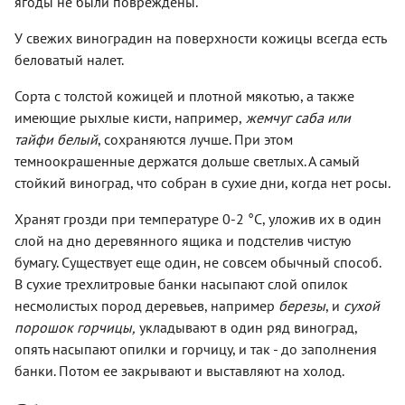
ягоды не были повреждены.
У свежих виноградин на поверхности кожицы всегда есть
беловатый налет.
Сорта с толстой кожицей и плотной мякотью, а также
имеющие рыхлые кисти, например,
жемчуг саба или
тайфи белый
, сохраняются лучше. При этом
темноокрашенные держатся дольше светлых. А самый
стойкий виноград, что собран в сухие дни, когда нет росы.
Хранят грозди при температуре
0-2 °С
, уложив их в один
слой на дно деревянного ящика и подстелив чистую
бумагу. Существует еще один, не совсем обычный способ.
В сухие трехлитровые банки насыпают слой опилок
несмолистых пород деревьев, например
березы
, и
сухой
порошок горчицы,
укладывают в один ряд виноград,
опять насыпают опилки и горчицу, и так - до заполнения
банки. Потом ее закрывают и выставляют на холод.