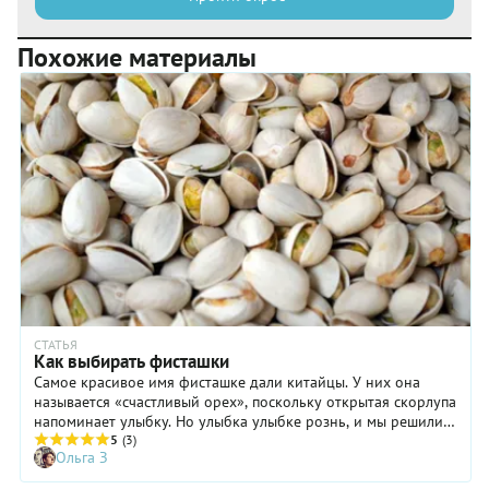
Похожие материалы
СТАТЬЯ
Как выбирать фисташки
Самое красивое имя фисташке дали китайцы. У них она
называется «счастливый орех», поскольку открытая скорлупа
напоминает улыбку. Но улыбка улыбке рознь, и мы решили
разобраться, какие орехи в московских супермаркетах
5
(3)
Ольга З
достойны такого названия