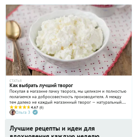
СТАТЬЯ
Как выбрать лучший творог
Покупая в магазине пачку творога, мы целиком и полностью
полагаемся на добросовестность производителя. А между
тем далеко не каждый магазинный творог — натуральный.
Кроме молока и закваски в нём могут оказаться различные
4.67
(6)
Ольга З
химические пищевые добавки, а также соя. Отличной
альтернативой станет домашний творог, который продают
вразвес на рынках. Нужно только знать некоторые правила,
Лучшие рецепты и идеи для
которые помогут выбрать лучший творог — по-настоящему
вдохновения каждую неделю
свежий, вкусный и полезный