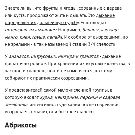
Знаете ли вы, что фрукты и ягоды, сорванные с дерева
или куста, продолжают жить и дышать. Это
дыхание
определяет их дальнейшую судьбу
. Есть плоды с
интенсивным дыханием
. Например,
бананы, авокадо,
манго, киви, груша, папайя.
Их собирают вызревшими, но
не зрелыми - в так называемой стадии 3/4 спелости.
У
ананасов, цитрусовых, инжира и гранатов
- дыхание
достаточно ровное. При хранении их вкусовые качества, в
частности сладость, почти не изменяются, поэтому
собирают их практически созревшими.
У представителей самой малочисленной группы, в
которую входят
хурма, нектарины, персики и садовая
земляника
, интенсивность дыхания после созревания
возрастает, а значит, они быстрее стареют.
Абрикосы