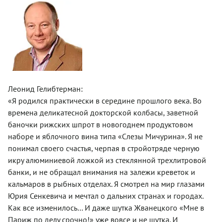
Леонид Гелибтерман:
«Я родился практически в середине прошлого века. Во
времена деликатесной докторской колбасы, заветной
баночки рижских шпрот в новогоднем продуктовом
наборе и яблочного вина типа «Слезы Мичурина». Я не
понимал своего счастья, черпая в стройотряде черную
икру алюминиевой ложкой из стеклянной трехлитровой
банки, и не обращал внимания на залежи креветок и
кальмаров в рыбных отделах. Я смотрел на мир глазами
Юрия Сенкевича и мечтал о дальних странах и городах.
Как все изменилось… И даже шутка Жванецкого «Мне в
Париж по делу срочно!» уже вовсе и не шутка. И