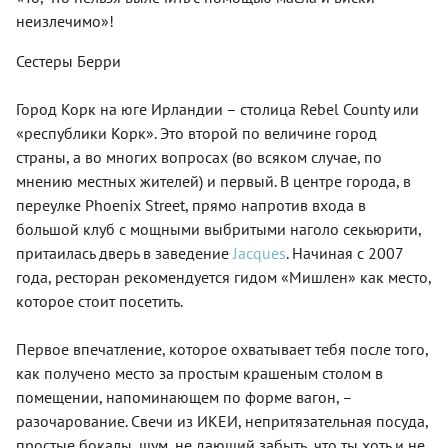
неизлечимо»!
Сестеры Берри
Город Корк на юге Ирландии – столица Rebel County или
«республики Корк». Это второй по величине город
страны, а во многих вопросах (во всяком случае, по
мнению местных жителей) и первый. В центре города, в
переулке Phoenix Street, прямо напротив входа в
большой клуб с мощными выбритыми наголо секьюрити,
притаилась дверь в заведение
Jacques
. Начиная с 2007
года, ресторан рекомендуется гидом «Мишлен» как место,
которое стоит посетить.
Первое впечатление, которое охватывает тебя после того,
как получено место за простым крашеным столом в
помещении, напоминающем по форме вагон, –
разочарование. Свечи из ИКЕИ, непритязательная посуда,
простые бокалы, шум, не дающий забыть, что ты хоть и не