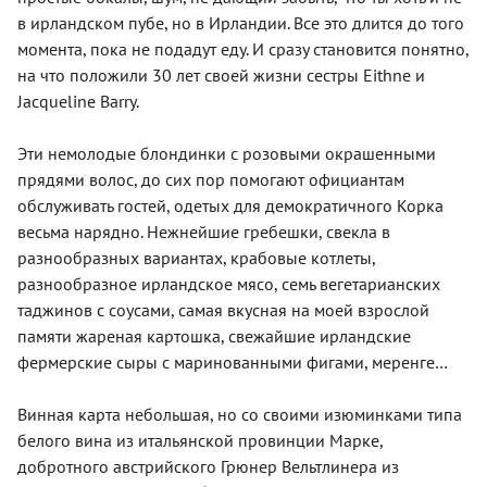
в ирландском пубе, но в Ирландии. Все это длится до того
момента, пока не подадут еду. И сразу становится понятно,
на что положили 30 лет своей жизни сестры Eithne и
Jacqueline Barry.
Эти немолодые блондинки с розовыми окрашенными
прядями волос, до сих пор помогают официантам
обслуживать гостей, одетых для демократичного Корка
весьма нарядно. Нежнейшие гребешки, свекла в
разнообразных вариантах, крабовые котлеты,
разнообразное ирландское мясо, семь вегетарианских
таджинов с соусами, самая вкусная на моей взрослой
памяти жареная картошка, свежайшие ирландские
фермерские сыры с маринованными фигами, меренге…
Винная карта небольшая, но со своими изюминками типа
белого вина из итальянской провинции Марке,
добротного австрийского Грюнер Вельтлинера из