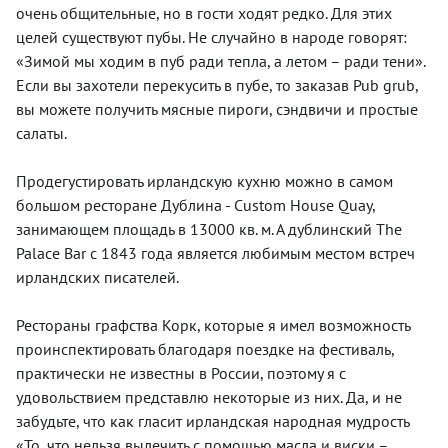
очень общительные, но в гости ходят редко. Для этих
целей существуют пубы. Не случайно в народе говорят:
«Зимой мы ходим в пуб ради тепла, а летом – ради тени».
Если вы захотели перекусить в пубе, то заказав Pub grub,
вы можете получить мясные пироги, сэндвичи и простые
салаты.
Продегустировать ирландскую кухню можно в самом
большом ресторане Дублина - Custom House Quay,
занимающем площадь в 13000 кв. м. А дублинский The
Palace Bar с 1843 года является любимым местом встреч
ирландских писателей.
Рестораны графства Корк, которые я имел возможность
проинспектировать благодаря поездке на фестиваль,
практически не известны в России, поэтому я с
удовольствием представлю некоторые из них. Да, и не
забудьте, что как гласит ирландская народная мудрость
«То, что нельзя вылечить с помощью масла и виски –