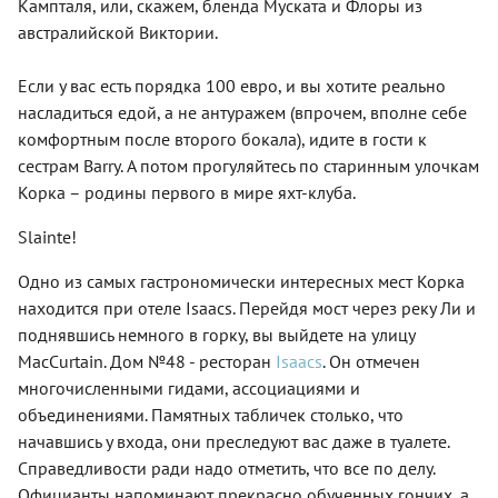
Кампталя, или, скажем, бленда Муската и Флоры из
австралийской Виктории.
Если у вас есть порядка 100 евро, и вы хотите реально
насладиться едой, а не антуражем (впрочем, вполне себе
комфортным после второго бокала), идите в гости к
сестрам Barry. А потом прогуляйтесь по старинным улочкам
Корка – родины первого в мире яхт-клуба.
Slainte!
Одно из самых гастрономически интересных мест Корка
находится при отеле Isaacs. Перейдя мост через реку Ли и
поднявшись немного в горку, вы выйдете на улицу
MacCurtain. Дом №48 - ресторан
Isaacs
. Он отмечен
многочисленными гидами, ассоциациями и
объединениями. Памятных табличек столько, что
начавшись у входа, они преследуют вас даже в туалете.
Справедливости ради надо отметить, что все по делу.
Официанты напоминают прекрасно обученных гончих, а